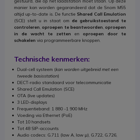
gestuurd, die op het laadstation moet staan. Op deze
manier kan worden gegarandeerd dat de Snom M55
altijd up-to-date is. De functie
Shared Call Emulation
(SCE) stelt u in staat om
de gebruikstoestand te
controleren
,
oproepen te beantwoorden
,
oproepen
in de wacht te zetten
en
oproepen door te
schakelen
via programmeerbare knoppen.
Technische kenmerken:
Dual-cell systeem (
kan worden uitgebreid met een
tweede basisstation
)
DECT-radio standaard voor telecommunicatie
Shared Call Emulation (SCE)
OTA (live updates)
3 LED-displays
Frequentieband: 1 880 -1 900 MHz
Voeding via Ethernet (PoE)
Tot 10 handsets
Tot 48 SIP-accounts
Audio codecs: G.711 (law A, law μ), G.722, G.726,