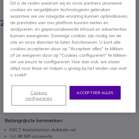
Dit is de reden waarom wij en onze partners anonieme
BESPAAR 48,00 €
cookies en vergelijkbare technologieën gebruiken
waarmee we uw navigatie-ervaring kunnen optimaliseren,
260,95 €
212,95 €
de prestaties van ons platform kunnen meten en
ex. BTW
-
257,67 €
incl. BTW
analyseren, en gepersonaliseerde inhoud en advertenties
Aantal
kunnen weergeven. Sommige cookies zijn nodig om de
IN WINKELWAGEN
site en onze diensten te laten functioneren. U kunt alle
cookies accepteren door op "Accepteer alles" te klikken
of ze weigeren door op "Cookies configureren" te klikken
OFFERTE BINNEN 4 UUR
om uw keuze te configureren. Hoe dan ook, we staan
altijd voor klaar en helpen u graag bij het vinden van wat
1 producten
op voorraad
Levering:
24/48 h
u zoekt!
Cookies
ACCEPTEER ALLES
configureren
Belangrijkste kenmerken
DECT basisstation dubbele cel
Tot
48 SIP-accounts