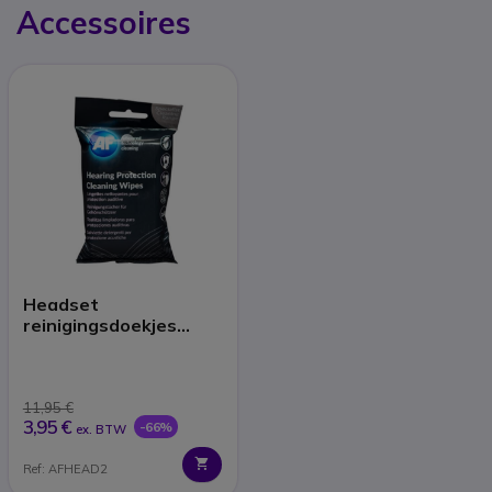
Accessoires
Headset
reinigingsdoekjes
(x40)
11,95 €
3,95 €
-66%
ex. BTW
Ref: AFHEAD2