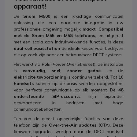
apparaat!
De
Snom M500
is een krachtige communicatiel
oplossing die een naadloze integratie in uw
professionele omgeving mogelijk maakt.
Compatibel
met de Snom M55 en M58 telefoons,
en uitgerust
met een scala aan indrukwekkende functies, is deze
dual-cell basisstation
de ideale keuze voor bedrijven
die op zoek zijn naar een betrouwbare DECT-systeem.
Het werkt via
PoE
(
Power Over Ethernet
): de installatie
is
eenvoudig
,
snel
,
zonder gedoe
, en de
elektriciteitsvoorziening
is continu verzekerd. Tot
10
handsets
kunnen op de basis worden aangesloten,
voor perfecte communicatie op elk moment! De
48
ondersteunde SIP-accounts
zijn bijzonder
gewaardeerd in bedrijven met hoge
communicatiebehoeften.
Een van de meest opmerkelijke functies van deze
telefoon zijn de
Over-the-Air updates
(OTA). Deze
firmware-upgrades worden naar de DECT-handset