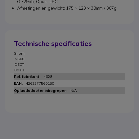
G.729ab, Opus, iLBC
Afmetingen en gewicht: 175 × 123 × 38mm / 307g
Technische specificaties
Snom
M500
DECT
Basis
4628
4262377560150
N/A