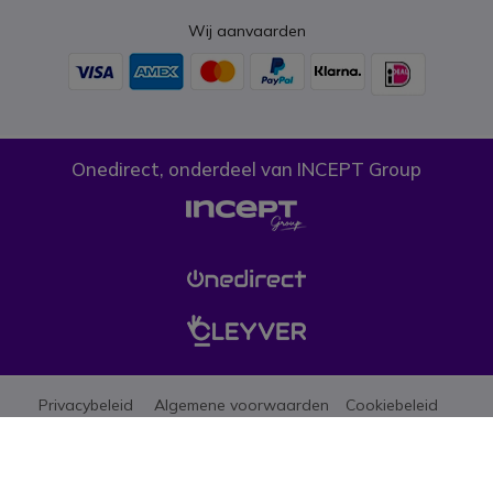
Wij aanvaarden
Onedirect, onderdeel van INCEPT Group
Privacybeleid
Algemene voorwaarden
Cookiebeleid
Let erop dat de prijzen op onze website exclusief btw zijn tenzij anders