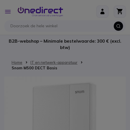
Ga naar de inhoud
Toggle
Nav
B2B-webshop – Minimale bestelwaarde: 300 € (excl.
btw)
Home
IT en netwerk-apparatuur
Snom M500 DECT Basis
Ga naar het einde van de afbeeldingen-gallerij