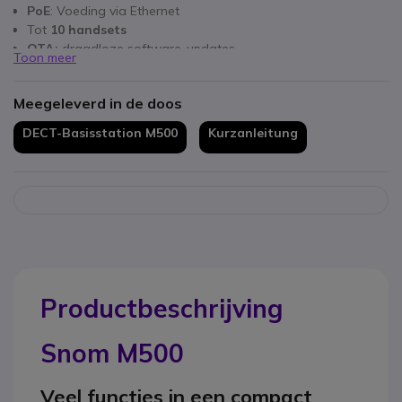
PoE
: Voeding via Ethernet
Tot
10 handsets
OTA:
draadloze software-updates
Toon meer
SCE:
gedeelde oproepemulatie
Compatibel met de Snom M55 en M58 telefoons
Meegeleverd in de doos
DECT-Basisstation M500
Kurzanleitung
Productbeschrijving
Snom M500
Veel functies in een compact