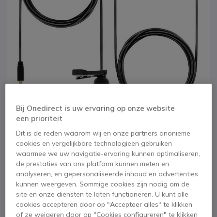
Bij Onedirect is uw ervaring op onze website
een prioriteit
Dit is de reden waarom wij en onze partners anonieme
cookies en vergelijkbare technologieën gebruiken
1
2
3
4
5
waarmee we uw navigatie-ervaring kunnen optimaliseren,
T'NB Influence Set
Ga naar het begin van de afbeeldingen-gallerij
de prestaties van ons platform kunnen meten en
van 2 lavalier
analyseren, en gepersonaliseerde inhoud en advertenties
kunnen weergeven. Sommige cookies zijn nodig om de
microfoons
site en onze diensten te laten functioneren. U kunt alle
cookies accepteren door op "Accepteer alles" te klikken
of ze weigeren door op "Cookies configureren" te klikken