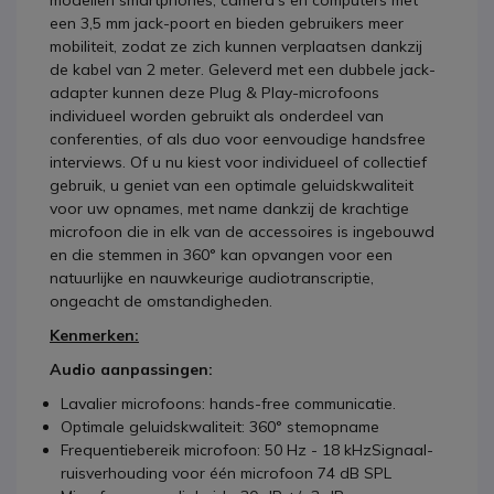
modellen smartphones, camera's en computers met
een 3,5 mm jack-poort en bieden gebruikers meer
mobiliteit, zodat ze zich kunnen verplaatsen dankzij
de kabel van 2 meter. Geleverd met een dubbele jack-
adapter kunnen deze Plug & Play-microfoons
individueel worden gebruikt als onderdeel van
conferenties, of als duo voor eenvoudige handsfree
interviews. Of u nu kiest voor individueel of collectief
gebruik, u geniet van een optimale geluidskwaliteit
voor uw opnames, met name dankzij de krachtige
microfoon die in elk van de accessoires is ingebouwd
en die stemmen in 360° kan opvangen voor een
natuurlijke en nauwkeurige audiotranscriptie,
ongeacht de omstandigheden.
Kenmerken:
Audio aanpassingen:
Lavalier microfoons: hands-free communicatie.
Optimale geluidskwaliteit: 360° stemopname
Frequentiebereik microfoon: 50 Hz - 18 kHzSignaal-
ruisverhouding voor één microfoon 74 dB SPL