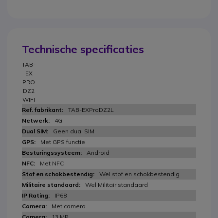
Technische specificaties
TAB-
EX
PRO
DZ2
WIFI
TAB-EXProDZ2L
4G
Geen dual SIM
Met GPS functie
Android
Met NFC
Wel stof en schokbestendig
Wel Militair standaard
IP68
Met camera
13 MP