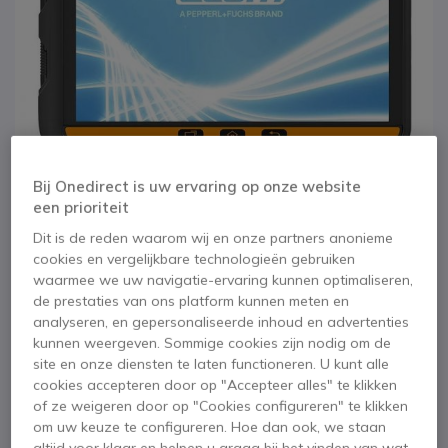
Bij Onedirect is uw ervaring op onze website
een prioriteit
Dit is de reden waarom wij en onze partners anonieme
cookies en vergelijkbare technologieën gebruiken
1
2
3
waarmee we uw navigatie-ervaring kunnen optimaliseren,
TAB-EX PRO DZ2
Ga naar het begin van de afbeeldingen-gallerij
de prestaties van ons platform kunnen meten en
WIFI
analyseren, en gepersonaliseerde inhoud en advertenties
kunnen weergeven. Sommige cookies zijn nodig om de
site en onze diensten te laten functioneren. U kunt alle
SKU ECOMTABEXProDZ2L // Referentie fabrikant: TAB-EXProDZ2L
cookies accepteren door op "Accepteer alles" te klikken
Robuuste tablet met groot scherm, wifi en Atex
of ze weigeren door op "Cookies configureren" te klikken
Zone 2/22 en Div. 2 certificering
om uw keuze te configureren. Hoe dan ook, we staan
altijd voor klaar en helpen u graag bij het vinden van wat