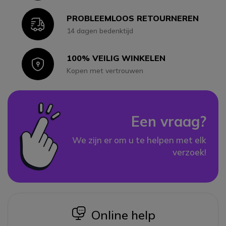
PROBLEEMLOOS RETOURNEREN
Icon
14 dagen bedenktijd
100% VEILIG WINKELEN
Icon
Kopen met vertrouwen
Een vraag?
We zijn er om u te helpen met elk
verzoek!
icon
Online help