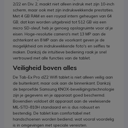
2/22 en Div. 2, maakt niet alleen indruk met zijn 10-inch
scherm, maar ook met zijn indrukwekkende prestaties.
Met 4 GB RAM en een royaal intern geheugen van 64
GB, dat kan worden uitgebreid tot 512 GB via een
micro SD-sleuf, heb je genoeg opslagruimte voor al je
eisen. Hoge-resolutie camera's met 13 MP aan de
achterkant en 8 MP aan de voorkant geven je de
mogelijkheid om indrukwekkende foto's en selfies te
maken. Dankzij de intuïtieve bediening raak je snel
vertrouwd met alle functies van de tablet.
Veiligheid boven alles
De Tab-Ex Pro dZ2 Wifi tablet is niet alleen veilig aan
de buitenkant, maar ook aan de binnenkant. Dankzij
de beproefde Samsung KNOX-beveiligingstechnologie
zijn je gegevens en je apparaat goed beschermd.
Bovendien voldoet dit apparaat aan de veeleisende
MIL-STD-810H standaard en is dus robuust en
bestendig. De tablet kan comfortabel met
handschoenen worden bediend, wat vooral voordelig
is in omgevingen met speciale vereisten.