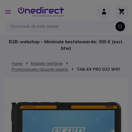
Ga naar de inhoud
Toggle
Nav
B2B-webshop – Minimale bestelwaarde: 300 € (excl.
btw)
Home
Mobiele telefonie
Professionele robuuste tablets
TAB-EX PRO DZ2 WIFI
Ga naar het einde van de afbeeldingen-gallerij