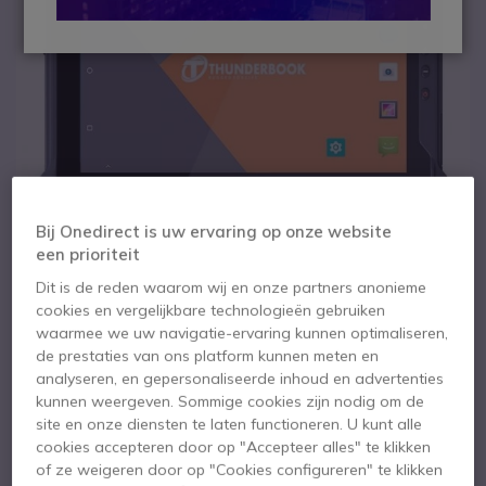
Bij Onedirect is uw ervaring op onze website
een prioriteit
Dit is de reden waarom wij en onze partners anonieme
cookies en vergelijkbare technologieën gebruiken
1
2
3
4
waarmee we uw navigatie-ervaring kunnen optimaliseren,
Thunderbook
Ga naar het begin van de afbeeldingen-gallerij
de prestaties van ons platform kunnen meten en
analyseren, en gepersonaliseerde inhoud en advertenties
Colossus A803 8''
kunnen weergeven. Sommige cookies zijn nodig om de
site en onze diensten te laten functioneren. U kunt alle
Barcodelezer
cookies accepteren door op "Accepteer alles" te klikken
of ze weigeren door op "Cookies configureren" te klikken