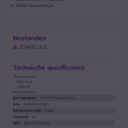
1D/2D-barcodelezer
Bestanden
224651 (ES)
Technische specificaties
Thunderbook
Colossus
A803 8''
Barcodelezer
D1823P41A05A8S34
8436579128937
3 jaar
4G
Met GPS functie