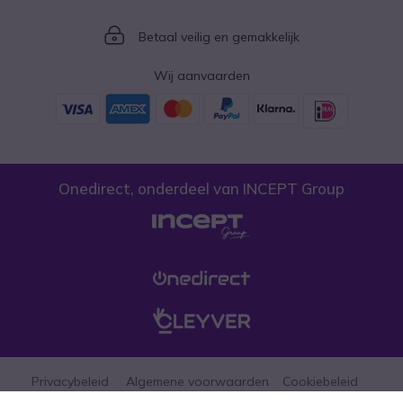
Icon
Betaal veilig en gemakkelijk
Wij aanvaarden
Onedirect, onderdeel van INCEPT Group
Privacybeleid
Algemene voorwaarden
Cookiebeleid