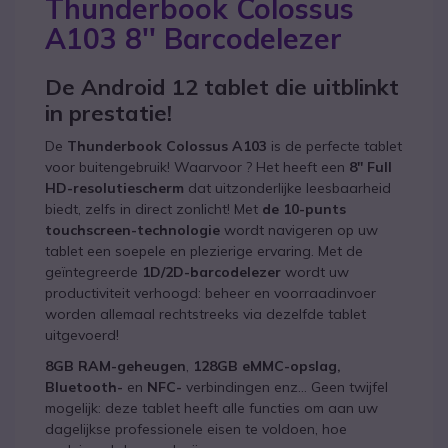
Thunderbook Colossus
A103 8'' Barcodelezer
De Android 12 tablet die uitblinkt
in prestatie!
De
Thunderbook Colossus A103
is de perfecte tablet
voor buitengebruik! Waarvoor ? Het heeft een
8'' Full
HD-resolutiescherm
dat uitzonderlijke leesbaarheid
biedt, zelfs in direct zonlicht! Met
de 10-punts
touchscreen-technologie
wordt navigeren op uw
tablet een soepele en plezierige ervaring. Met de
geïntegreerde
1D/2D-barcodelezer
wordt uw
productiviteit verhoogd: beheer en voorraadinvoer
worden allemaal rechtstreeks via dezelfde tablet
uitgevoerd!
8GB RAM-geheugen
,
128GB eMMC-opslag,
Bluetooth-
en
NFC-
verbindingen enz... Geen twijfel
mogelijk: deze tablet heeft alle functies om aan uw
dagelijkse professionele eisen te voldoen, hoe