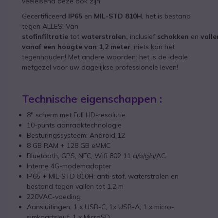
veeleisend deze ook zijn.
Gecertificeerd
IP65
en
MIL-STD 810H
, het is bestand
tegen ALLES! Van
stofinfiltratie
tot
waterstralen,
inclusief
schokken
en
valle
vanaf een hoogte van 1,2 meter
, niets kan het
tegenhouden! Met andere woorden: het is de ideale
metgezel voor uw dagelijkse professionele leven!
Technische eigenschappen :
8'' scherm met Full HD-resolutie
10-punts aanraaktechnologie
Besturingssysteem: Android 12
8 GB RAM + 128 GB eMMC
Bluetooth, GPS, NFC, Wifi 802 11 a/b/g/n/AC
Interne 4G-modemadapter
IP65 + MIL-STD 810H: anti-stof, waterstralen en
bestand tegen vallen tot 1,2 m
220VAC-voeding
Aansluitingen: 1 x USB-C; 1x USB-A; 1 x micro-
simkaartsleuf; 1 x MicroSD