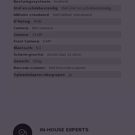
Android
Wel stof en schokbestendig
Wel Militair standaard
IP65
Met camera
13 MP
5 MP
5.0
Groter dan 11,43cm
910g
Met barcodescanner
Ja
IN-HOUSE EXPERTS
Icon