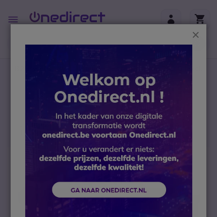
Ga naar de inhoud
Toggle
Nav
Sluit
B2B-webshop – Minimale bestelwaarde: 300 € (excl.
btw)
Home
Mobiele telefonie
Professionele robuuste tablets
Schokbestendige tablets
Thunderbook Colossus A803 8'' Barcodelezer
Ga naar het einde van de afbeeldingen-gallerij