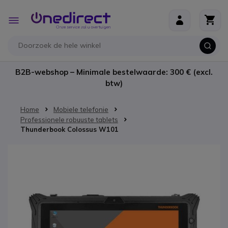
Ga naar de inhoud
Toggle
Nav
B2B-webshop – Minimale bestelwaarde: 300 € (excl.
btw)
Home
Mobiele telefonie
Professionele robuuste tablets
Thunderbook Colossus W101
Ga naar het einde van de afbeeldingen-gallerij