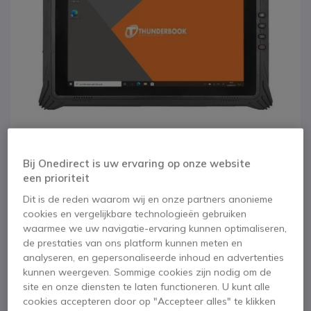
Bij Onedirect is uw ervaring op onze website
een prioriteit
1
2
3
Dit is de reden waarom wij en onze partners anonieme
Thunderbook
Ga naar het begin van de afbeeldingen-gallerij
cookies en vergelijkbare technologieën gebruiken
waarmee we uw navigatie-ervaring kunnen optimaliseren,
Colossus W101
de prestaties van ons platform kunnen meten en
analyseren, en gepersonaliseerde inhoud en advertenties
kunnen weergeven. Sommige cookies zijn nodig om de
SKU THUNW101 // Referentie fabrikant: C1021P09A08A4S07AU
site en onze diensten te laten functioneren. U kunt alle
10,1” robuuste tablet met Windows 11 Pro-
besturingssysteem, ontworpen om extreme
cookies accepteren door op "Accepteer alles" te klikken