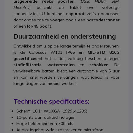
uitgebreide reeks poorten
(
USB, HDMI, SIM,
MicroSD
) beschikt de tablet over volledige
connectiviteit. U kunt het apparaat zelfs aanpassen
door opties toe te voegen zoals een
barcodescanner
of een
RJ-45 poort
.
Duurzaamheid en ondersteuning
Ontwikkeld om u op de lange termijn te ondersteunen,
is de Colossus W101
IP65 en MIL-STD 810G
gecertificeerd
: het is dus volledig beschermd tegen
stofinfiltratie
,
waterstralen
en
schokken
. De
verwisselbare batterij biedt een autonomie van
5 uur
en kan snel worden vervangen, wat ideaal is voor
lange dagen van mobiel werken.
Technische specificaties:
Scherm: 10,1" WUXGA (
1920 x 1200
)
10-punts aanraaktechnologie
Hoge helderheid van 700 nits
Audio: ingebouwde luidspreker en microfoon