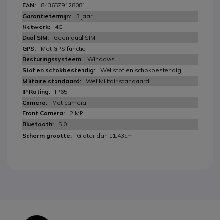
8436579128081
3 jaar
4G
Geen dual SIM
Met GPS functie
Windows
Wel stof en schokbestendig
Wel Militair standaard
IP65
Met camera
2 MP
5.0
Groter dan 11,43cm