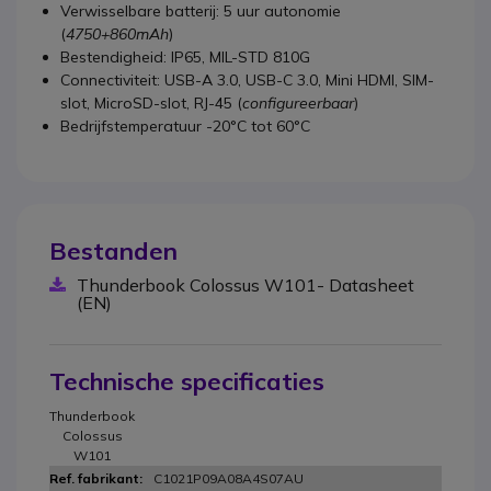
Verwisselbare batterij: 5 uur autonomie
(
4750+860mAh
)
Bestendigheid: IP65, MIL-STD 810G
Connectiviteit: USB-A 3.0, USB-C 3.0, Mini HDMI, SIM-
slot, MicroSD-slot, RJ-45 (
configureerbaar
)
Bedrijfstemperatuur -20°C tot 60°C
Bestanden
Thunderbook Colossus W101- Datasheet
(EN)
Technische specificaties
Thunderbook
Colossus
W101
C1021P09A08A4S07AU