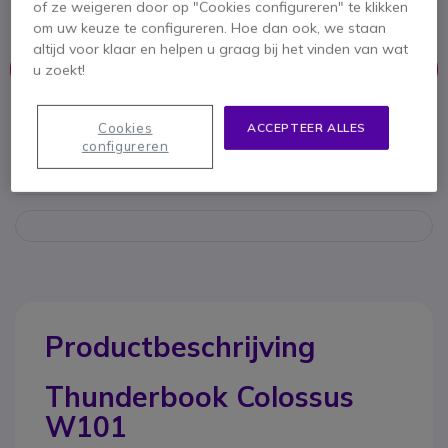
omstandigheden te weerstaan.
of ze weigeren door op "Cookies configureren" te klikken
om uw keuze te configureren. Hoe dan ook, we staan
altijd voor klaar en helpen u graag bij het vinden van wat
Dit product wordt niet meer geproduceerd.
u zoekt!
Om u van dienst te zijn bieden wij vergelijkbare producten aan
Cookies
ACCEPTEER ALLES
configureren
Bekijk alternatieven
Productbeschrijving
Thunderbook Colossus
W101