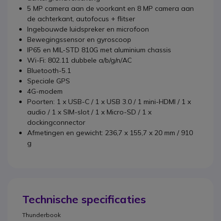
5 MP camera aan de voorkant en 8 MP camera aan
de achterkant, autofocus + flitser
Ingebouwde luidspreker en microfoon
Bewegingssensor en gyroscoop
IP65 en MIL-STD 810G met aluminium chassis
Wi-Fi: 802.11 dubbele a/b/g/n/AC
Bluetooth-5.1
Speciale GPS
4G-modem
Poorten: 1 x USB-C / 1 x USB 3.0 / 1 mini-HDMI / 1 x
audio / 1 x SIM-slot / 1 x Micro-SD / 1 x
dockingconnector
Afmetingen en gewicht: 236,7 x 155,7 x 20 mm / 910
g
Technische specificaties
Thunderbook