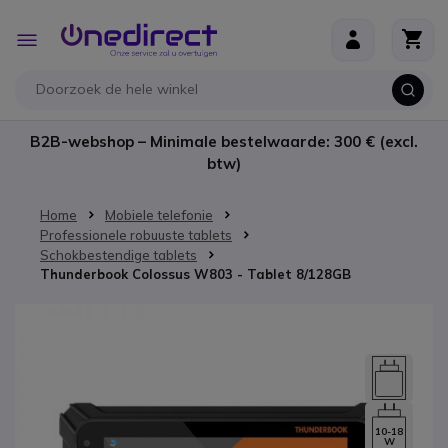
Ga naar de inhoud
Toggle
Nav
B2B-webshop – Minimale bestelwaarde: 300 € (excl.
btw)
Home
Mobiele telefonie
Professionele robuuste tablets
Schokbestendige tablets
Thunderbook Colossus W803 - Tablet 8/128GB
Ga naar het einde van de afbeeldingen-gallerij
10-18
W