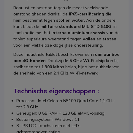
Robuust en bestand tegen de meest veeleisende
omstandigheden dankzij de
IP65-certificering
die
hem beschermt tegen
stof
en
water
. Aan de andere
kant biedt de
militaire standaard MIL-STD 810G
, in
combinatie met het
interne aluminium chassis
van de
tablet, superieure weerstand tegen
vallen
en
stoten
,
voor een vlekkeloze dagelijkse ondersteuning.
Deze industriële tablet beschikt over een
ruim aanbod
aan 4G-banden
. Dankzij de
5 GHz Wi-Fi-chip
kan hij
snelheden tot
1.300 Mbps
halen, bijna het dubbele van
de snelheid van een 2,4 GHz Wi-Fi-netwerk.
Technische eigenschappen :
Processor: Intel Celeron N5100 Quad Core 1,1 GHz
tot 2,8 GHz
Geheugen: 8 GB RAM + 128 GB eMMC-opslag
Besturingssysteem: Windows 11
8" IPS LCD-touchscreen met LED-
achtergrondverlichting