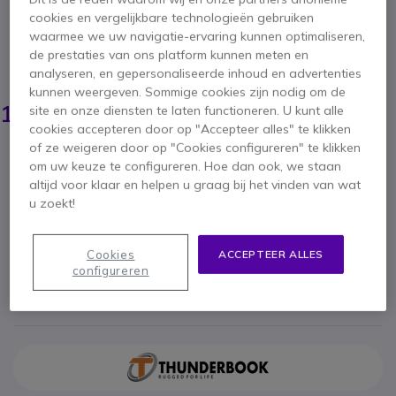
SKU THUNCW803W11 // Referentie fabrikant: C1823P07A05A4S02AU
cookies en vergelijkbare technologieën gebruiken
Robuuste 8'' tablet met krachtige processor,
waarmee we uw navigatie-ervaring kunnen optimaliseren,
ontworpen om elke omgeving te weerstaan
de prestaties van ons platform kunnen meten en
BESPAAR 50,00 €
analyseren, en gepersonaliseerde inhoud en advertenties
kunnen weergeven. Sommige cookies zijn nodig om de
1.249,95 €
1.199,95 €
site en onze diensten te laten functioneren. U kunt alle
ex. BTW
-
1.451,94 €
incl. BTW
cookies accepteren door op "Accepteer alles" te klikken
of ze weigeren door op "Cookies configureren" te klikken
Aantal
IN WINKELWAGEN
om uw keuze te configureren. Hoe dan ook, we staan
altijd voor klaar en helpen u graag bij het vinden van wat
u zoekt!
OFFERTE BINNEN 4 UUR
Niet op voorraad
Cookies
ACCEPTEER ALLES
configureren
3 jaar
Fabrieksgarantie