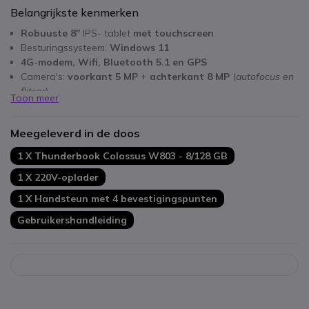
Belangrijkste kenmerken
Robuuste 8"
IPS- tablet
met touchscreen
Besturingssysteem:
Windows 11
4G-modem, Wifi, Bluetooth 5.1 en GPS
Camera's:
voorkant 5 MP
+
achterkant 8 MP
(
autofocus en
flitser
)
Toon meer
8GB RAM
geheugen en
128GB
opslag
Batterij 7 uur cold-swappable batterijduur
Meegeleverd in de doos
IP65 + MIL-STD 810G: stof- en waterdicht
1 X Thunderbook Colossus W803 - 8/128 GB
1 X 220V-oplader
1 X Handsteun met 4 bevestigingspunten
Gebruikershandleiding