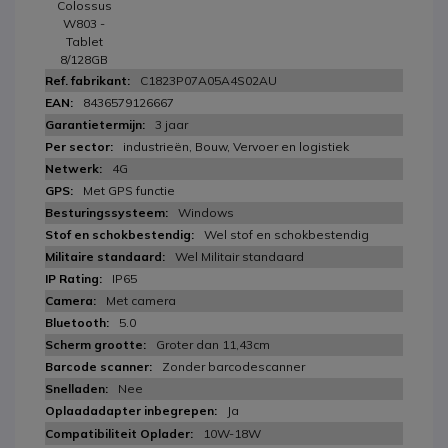
Colossus
W803 -
Tablet
8/128GB
C1823P07A05A4S02AU
8436579126667
3 jaar
industrieën, Bouw, Vervoer en logistiek
4G
Met GPS functie
Windows
Wel stof en schokbestendig
Wel Militair standaard
IP65
Met camera
5.0
Groter dan 11,43cm
Zonder barcodescanner
Nee
Ja
10W-18W