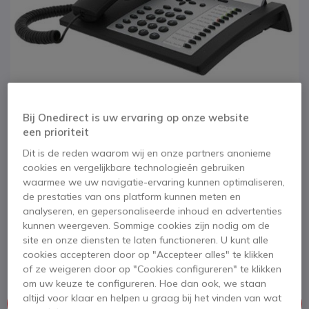
Bij Onedirect is uw ervaring op onze website
een prioriteit
Dit is de reden waarom wij en onze partners anonieme
cookies en vergelijkbare technologieën gebruiken
waarmee we uw navigatie-ervaring kunnen optimaliseren,
1
Tiptel 3110
de prestaties van ons platform kunnen meten en
Ga naar het begin van de afbeeldingen-gallerij
analyseren, en gepersonaliseerde inhoud en advertenties
kunnen weergeven. Sommige cookies zijn nodig om de
SKU TI3110IP // Referentie fabrikant: 1083300
site en onze diensten te laten functioneren. U kunt alle
Standaard IP-telefoon met maximaal 8 SIP-
cookies accepteren door op "Accepteer alles" te klikken
accounts
of ze weigeren door op "Cookies configureren" te klikken
om uw keuze te configureren. Hoe dan ook, we staan
altijd voor klaar en helpen u graag bij het vinden van wat
Dit product wordt niet meer geproduceerd.