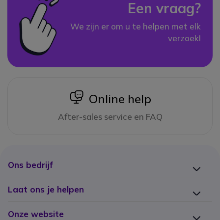
Een vraag?
We zijn er om u te helpen met elk
verzoek!
icon
Online help
After-sales service en FAQ
Ons bedrijf
Laat ons je helpen
Onze website