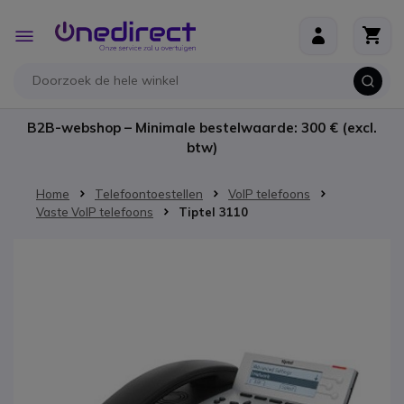
Ga naar de inhoud
Toggle
Nav
B2B-webshop – Minimale bestelwaarde: 300 € (excl.
btw)
Home
Telefoontoestellen
VoIP telefoons
Vaste VoIP telefoons
Tiptel 3110
Ga naar het einde van de afbeeldingen-gallerij