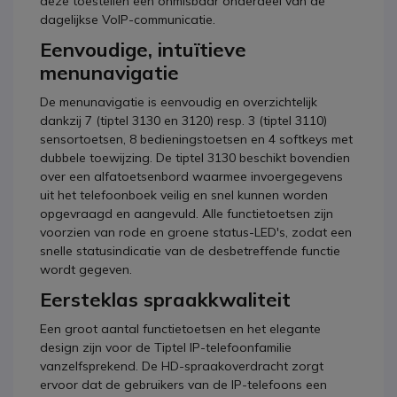
deze toestellen een onmisbaar onderdeel van de
dagelijkse VoIP-communicatie.
Eenvoudige, intuïtieve
menunavigatie
De menunavigatie is eenvoudig en overzichtelijk
dankzij 7 (tiptel 3130 en 3120) resp. 3 (tiptel 3110)
sensortoetsen, 8 bedieningstoetsen en 4 softkeys met
dubbele toewijzing. De tiptel 3130 beschikt bovendien
over een alfatoetsenbord waarmee invoergegevens
uit het telefoonboek veilig en snel kunnen worden
opgevraagd en aangevuld. Alle functietoetsen zijn
voorzien van rode en groene status-LED's, zodat een
snelle statusindicatie van de desbetreffende functie
wordt gegeven.
Eersteklas spraakkwaliteit
Een groot aantal functietoetsen en het elegante
design zijn voor de Tiptel IP-telefoonfamilie
vanzelfsprekend. De HD-spraakoverdracht zorgt
ervoor dat de gebruikers van de IP-telefoons een