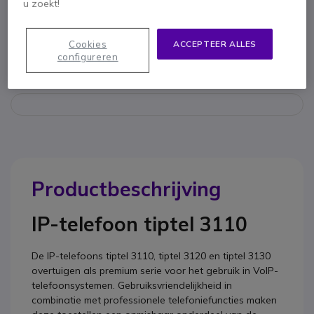
u zoekt!
Om u van dienst te zijn bieden wij vergelijkbare producten aan
Cookies
ACCEPTEER ALLES
configureren
Bekijk alternatieven
Productbeschrijving
IP-telefoon tiptel 3110
De IP-telefoons tiptel 3110, tiptel 3120 en tiptel 3130
overtuigen als premium serie voor het gebruik in VoIP-
telefoonsystemen. Gebruiksvriendelijkheid in
combinatie met professionele telefoniefuncties maken