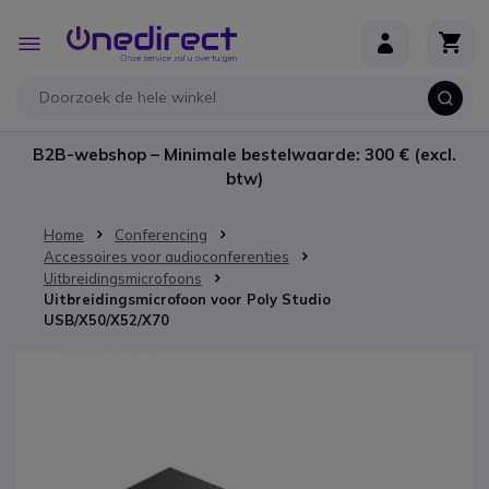
Ga naar de inhoud
Toggle
Nav
B2B-webshop – Minimale bestelwaarde: 300 € (excl.
btw)
Home
Conferencing
Accessoires voor audioconferenties
Uitbreidingsmicrofoons
Uitbreidingsmicrofoon voor Poly Studio
USB/X50/X52/X70
Ga naar het einde van de afbeeldingen-gallerij