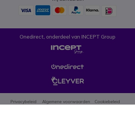
Onedirect, onderdeel van INCEPT Group
Privacybeleid
Algemene voorwaarden
Cookiebeleid
Let erop dat de prijzen op onze website exclusief btw zijn tenzij anders
aangegeven. (*)Promoties mogen niet gecombineerd worden met andere
aanbiedingen, kortingen en gratis geschenken (aanbiedingen beperkt tot