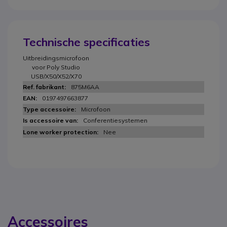
Technische specificaties
Uitbreidingsmicrofoon
voor Poly Studio
USB/X50/X52/X70
875M6AA
0197497663877
Microfoon
Conferentiesystemen
Nee
Accessoires