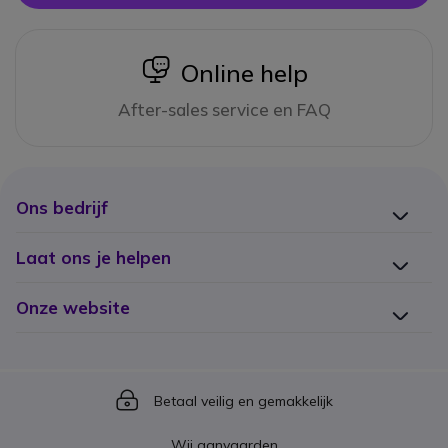
icon
Online help
After-sales service en FAQ
Ons bedrijf
Laat ons je helpen
Onze website
Icon
Betaal veilig en gemakkelijk
Wij aanvaarden