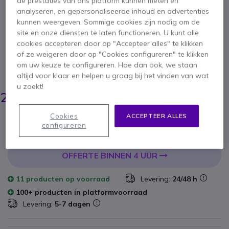
de prestaties van ons platform kunnen meten en
analyseren, en gepersonaliseerde inhoud en advertenties
SKU POEXPMIC // Referentie fabrikant: 875M6AA
kunnen weergeven. Sommige cookies zijn nodig om de
Tafeluitbreidingsmicrofoon. Vergroot het bereik
van de microfoons op uw Poly Studio
site en onze diensten te laten functioneren. U kunt alle
videoconferentiebalken (USB, X50, X52 en X70).
cookies accepteren door op "Accepteer alles" te klikken
5 van 1 Reviews
of ze weigeren door op "Cookies configureren" te klikken
om uw keuze te configureren. Hoe dan ook, we staan
BESPAAR 67,00 €
altijd voor klaar en helpen u graag bij het vinden van wat
u zoekt!
278,25 €
210,95 €
ex. BTW
-
255,25 €
incl. BTW
Cookies
ACCEPTEER ALLES
Aantal
IN WINKELWAGEN
configureren
OFFERTE BINNEN 4 UUR
11 producten
op voorraad
Levering:
24/48 h
100+ producten in platformvoorraad
Levering:
5-7 dagen