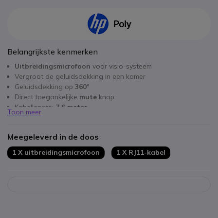
Belangrijkste kenmerken
Uitbreidingsmicrofoon
voor visio-systeem
Vergroot de geluidsdekking in een kamer
Geluidsdekking op
360°
Direct toegankelijke
mute
knop
Kabellengte:
7,6 meter
Toon meer
Accessoire
Plug & Play
Compatibel met: Poly Studio USB, X50, X52 of X70
Meegeleverd in de doos
1 X uitbreidingsmicrofoon
1 X RJ11-kabel