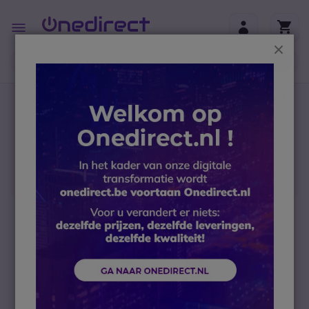
Ga naar de inhoud
Toggle
Nav
Sluit
B2B-webshop – Minimale bestelwaarde: 300 € (excl.
btw)
Home
Headsets
Accessoires
Vervanging headsets en onderdelen
Vervangende headset Poly Savi 7320 Duo Teams
Ga naar het einde van de afbeeldingen-gallerij