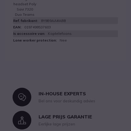
headset Poly
Savi 7320
Duo Teams
8Y9B9AA#ABB
0197498537603
Koptelefoons
Nee
IN-HOUSE EXPERTS
Icon
Bel ons voor deskundig advies
LAGE PRIJS GARANTIE
Icon
Eerlijke lage prijzen