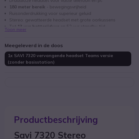
Draadloze headset voor vaste telefoon en pc
180 meter bereik
- bewegingsvrijheid
Ruisonderdrukking voor superieur geluid
Stereo: gewatteerde headset met grote oorkussens
Tot
13 uur batterijduur
en 52 uur standby-tijd
Toon meer
Geschikt voor Microsoft Teams
Meegeleverd in de doos
1x SAVI 7320 vervangende headset Teams versie
(zonder basisstation)
Productbeschrijving
Savi 7320 Stereo