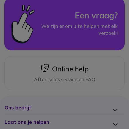
Een vraag?
We zijn er om u te helpen met elk
verzoek!
icon
Online help
After-sales service en FAQ
Ons bedrijf
Laat ons je helpen