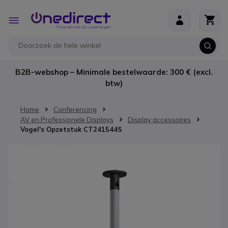
Ga naar de inhoud
Toggle
Nav
B2B-webshop – Minimale bestelwaarde: 300 € (excl.
btw)
Home
Conferencing
AV en Professionele Displays
Display accessoires
Vogel's Opzetstuk CT241544S
Ga naar het einde van de afbeeldingen-gallerij