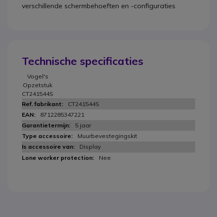
verschillende schermbehoeften en -configuraties.
Technische specificaties
Vogel's
Opzetstuk
CT241544S
CT241544S
8712285347221
5 jaar
Muurbevestegingskit
Display
Nee