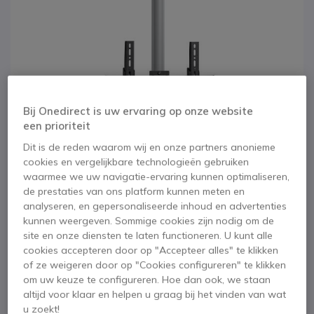
Bij Onedirect is uw ervaring op onze website
een prioriteit
Dit is de reden waarom wij en onze partners anonieme
cookies en vergelijkbare technologieën gebruiken
waarmee we uw navigatie-ervaring kunnen optimaliseren,
de prestaties van ons platform kunnen meten en
1
2
analyseren, en gepersonaliseerde inhoud en advertenties
Vogel's Opzetstuk
Ga naar het begin van de afbeeldingen-gallerij
kunnen weergeven. Sommige cookies zijn nodig om de
site en onze diensten te laten functioneren. U kunt alle
CT241544S
cookies accepteren door op "Accepteer alles" te klikken
of ze weigeren door op "Cookies configureren" te klikken
SKU VOGCT241544S // Referentie fabrikant: CT241544S
om uw keuze te configureren. Hoe dan ook, we staan
360° draaibare plafondbeugel met elegant
altijd voor klaar en helpen u graag bij het vinden van wat
ontwerp in zilver voor schermen tot 65
u zoekt!