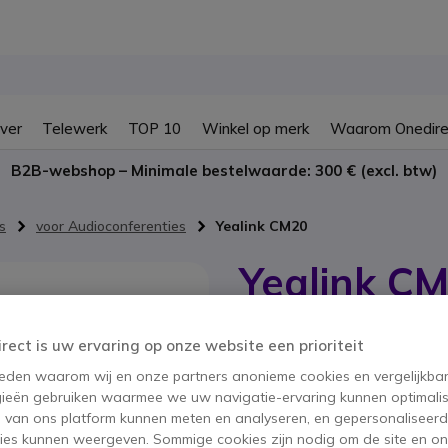
ver
Telewerk
TOP 10
Winkel op merk
Waarom Onedire
B2B-webshop – Minimale bestelwaarde: 300 € (excl. btw)
s
voor Audioconferenties
Yealink CM20
Yealink C
SKU YEACM20 // Referentie fabrikant
Straalvormende plafondm
irect is uw ervaring op onze website een prioriteit
vergaderruimte verbeter
 reden waarom wij en onze partners anonieme cookies en vergelijkba
BESPAAR 249,00 €
ieën gebruiken waarmee we uw navigatie-ervaring kunnen optimalis
s van ons platform kunnen meten en analyseren, en gepersonaliseer
998,95 €
749,95 €
ies kunnen weergeven. Sommige cookies zijn nodig om de site en on
ex. BTW
-
907,44 €