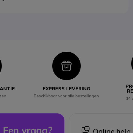
con
Icon
PR
RANTIE
EXPRESS LEVERING
R
jzen
Beschikbaar voor alle bestellingen
14 
Een vraag?
icon
Online help