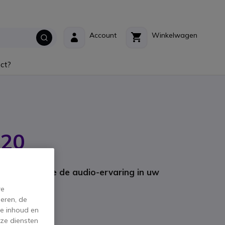
Account
Winkelwagen
ct?
M20
: 1303095
icrofoon die de audio-ervaring in uw
t.
re
eren, de
de inhoud en
ze diensten