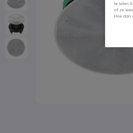
te laten 
of ze wei
Hoe dan o
Ga naar het begin van de afbeeldingen-gallerij