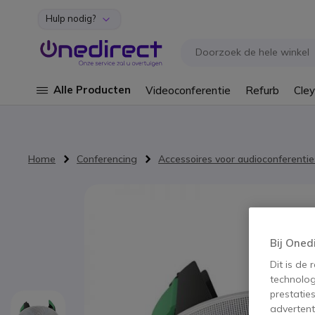
Hulp nodig?
Ga naar de inhoud
Alle Producten
Videoconferentie
Refurb
Cley
Home
Conferencing
Accessoires voor audioconferentie
Ga naar het einde van de afbeeldingen-gallerij
Bij Oned
Dit is de
technolog
prestatie
advertent