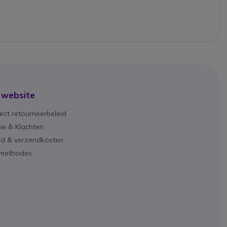
 website
ect retourneerbeleid
ie & Klachten
ijd & verzendkosten
lmethodes