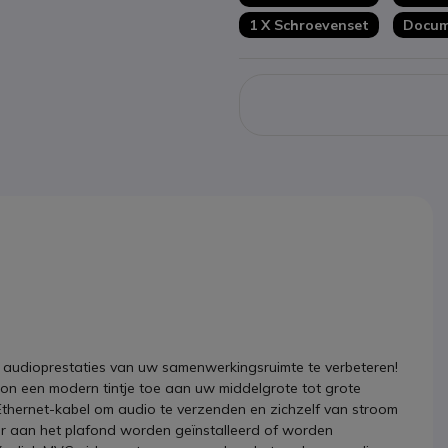
1 X Schroevenset
Docum
e audioprestaties van uw samenwerkingsruimte te verbeteren!
on een modern tintje toe aan uw middelgrote tot grote
 Ethernet-kabel om audio te verzenden en zichzelf van stroom
anier aan het plafond worden geïnstalleerd of worden