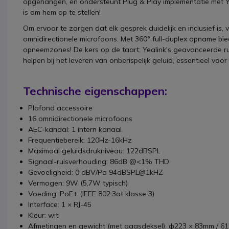
opgehangen, en ondersteunt Plug & Play implementatie met 
is om hem op te stellen!
Om ervoor te zorgen dat elk gesprek duidelijk en inclusief is,
omnidirectionele microfoons. Met 360° full-duplex opname bie
opneemzones! De kers op de taart: Yealink's geavanceerde 
helpen bij het leveren van onberispelijk geluid, essentieel voo
Technische eigenschappen:
Plafond accessoire
16 omnidirectionele microfoons
AEC-kanaal: 1 intern kanaal
Frequentiebereik: 120Hz-16kHz
Maximaal geluidsdrukniveau: 122dBSPL
Signaal-ruisverhouding: 86dB @<1% THD
Gevoeligheid: 0 dBV/Pa 94dBSPL@1kHZ
Vermogen: 9W (5,7W typisch)
Voeding: PoE+ (IEEE 802.3at klasse 3)
Interface: 1 × RJ-45
Kleur: wit
Afmetingen en gewicht (met gaasdeksel): ф223 × 83mm / 6