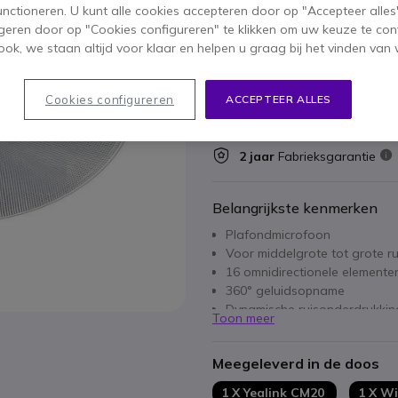
functioneren. U kunt alle cookies accepteren door op "Accepteer alles"
geren door op "Cookies configureren" te klikken om uw keuze te con
Aantal
IN WIN
ok, we staan altijd voor klaar en helpen u graag bij het vinden van 
Niet op voorraad
Cookies configureren
ACCEPTEER ALLES
20 producten in platformv
2 jaar
Fabrieksgarantie
Belangrijkste kenmerken
Plafondmicrofoon
Voor middelgrote tot grote r
16 omnidirectionele elemente
360° geluidsopname
Dynamische ruisonderdrukkin
Toon meer
Plug & Play aansluiting me
Meegeleverd in de doos
1 X Yealink CM20
1 X Wi