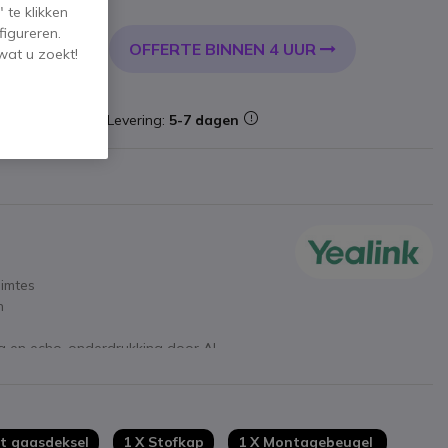
incl. BTW
 te klikken
figureren.
OFFERTE BINNEN 4 UUR
KELWAGEN
wat u zoekt!
oorraad
Levering:
5-7 dagen
uimtes
n
g en echo-onderdrukking door AI
t Yealink MVC-systemen
t gaasdeksel
1 X Stofkap
1 X Montagebeugel