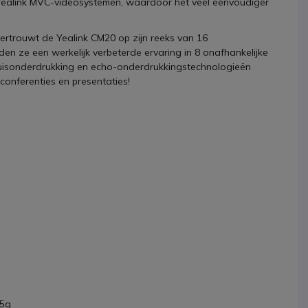
Yealink MVC-videosystemen, waardoor het veel eenvoudiger
 vertrouwt de Yealink CM20 op zijn reeks van 16
den ze een werkelijk verbeterde ervaring in 8 onafhankelijke
ruisonderdrukking en echo-onderdrukkingstechnologieën
r conferenties en presentaties!
15g