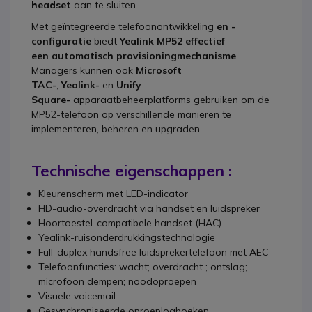
headset
aan te sluiten.
Met geïntegreerde telefoonontwikkeling
en -
configuratie
biedt
Yealink MP52 effectief
een
automatisch provisioningmechanisme
.
Managers kunnen ook
Microsoft
TAC-
,
Yealink-
en
Unify
Square-
apparaatbeheerplatforms gebruiken om de
MP52-telefoon op verschillende manieren te
implementeren, beheren en upgraden.
Technische eigenschappen :
Kleurenscherm met LED-indicator
HD-audio-overdracht via handset en luidspreker
Hoortoestel-compatibele handset (HAC)
Yealink-ruisonderdrukkingstechnologie
Full-duplex handsfree luidsprekertelefoon met AEC
Telefoonfuncties: wacht; overdracht ; ontslag;
microfoon dempen; noodoproepen
Visuele voicemail
Gesynchroniseerde oproeplogboeken