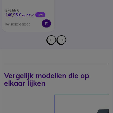
270,55 €
148,95 €
-44%
ex. BTW
Ref: POEDGEE320
Vergelijk modellen die op
elkaar lijken