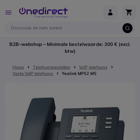
Ga naar de inhoud
Toggle
Nav
B2B-webshop – Minimale bestelwaarde: 300 € (excl.
btw)
Home
Telefoontoestellen
VoIP telefoons
Vaste VoIP telefoons
Yealink MP52 MS
Ga naar het einde van de afbeeldingen-gallerij