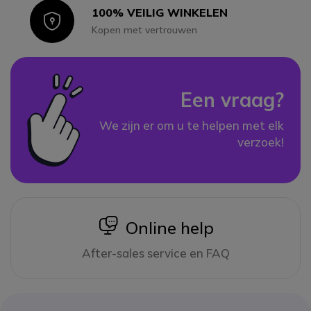
100% VEILIG WINKELEN
Icon
Kopen met vertrouwen
Een vraag?
We zijn er om u te helpen met elk
verzoek!
icon
Online help
After-sales service en FAQ