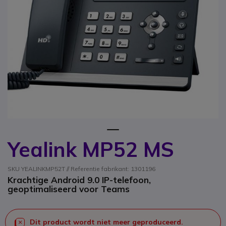
1
Yealink MP52 MS
Ga naar het begin van de afbeeldingen-gallerij
SKU YEALINKMP52T // Referentie fabrikant: 1301196
Krachtige Android 9.0 IP-telefoon,
geoptimaliseerd voor Teams
Dit product wordt niet meer geproduceerd.