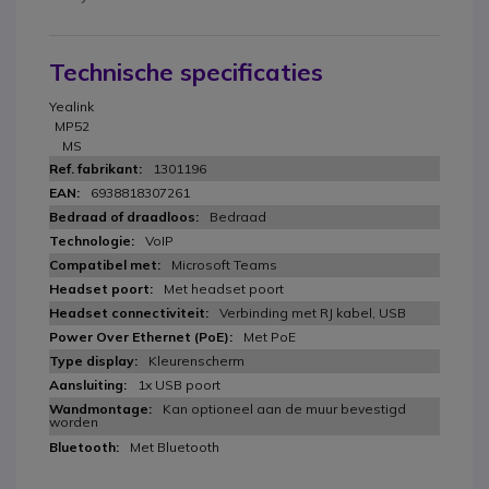
Technische specificaties
Yealink
MP52
MS
1301196
6938818307261
Bedraad
VoIP
Microsoft Teams
Met headset poort
Verbinding met RJ kabel, USB
Met PoE
Kleurenscherm
1x USB poort
Kan optioneel aan de muur bevestigd
worden
Met Bluetooth