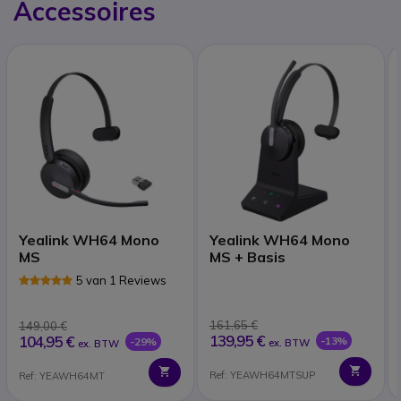
Accessoires
Yealink WH64 Mono
Yealink WH64 Mono
MS
MS + Basis
5 van 1 Reviews
161,65 €
149,00 €
139,95 €
104,95 €
-13%
-29%
ex. BTW
ex. BTW
Ref: YEAWH64MTSUP
Ref: YEAWH64MT