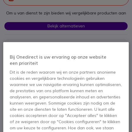
Om u van dienst te zijn bieden wij vergelijkbare producten aan
Bekijk alternatieven
Bij Onedirect is uw ervaring op onze website
een prioriteit
Dit is de reden waarom wij en onze partners anonieme
Productbeschrijving
cookies en vergelijkbare technologieën gebruiken
waarmee we uw navigatie-ervaring kunnen optimaliseren,
de prestaties van ons platform kunnen meten en
Yealink MP52MS
analyseren, en gepersonaliseerde inhoud en advertenties
kunnen weergeven. Sommige cookies zijn nodig om de
site en onze diensten te laten functioneren. U kunt alle
cookies accepteren door op "Accepteer alles" te klikken
Krachtige IP-telefoon
of ze weigeren door op "Cookies configureren" te klikken
geoptimaliseerd voor Teams
om uw keuze te configureren. Hoe dan ook, we staan