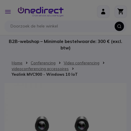
Ga naar de inhoud
Toggle
Nav
B2B-webshop – Minimale bestelwaarde: 300 € (excl.
btw)
Home
Conferencing
Video conferencing
videoconferencing accessoires
Yealink MVC900 - Windows 10 IoT
Ga naar het einde van de afbeeldingen-gallerij