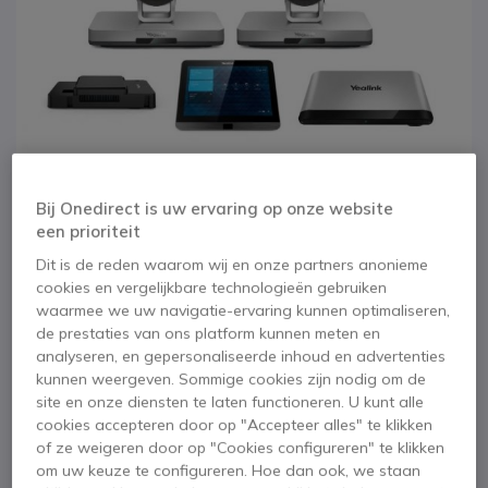
Bij Onedirect is uw ervaring op onze website
een prioriteit
Dit is de reden waarom wij en onze partners anonieme
cookies en vergelijkbare technologieën gebruiken
waarmee we uw navigatie-ervaring kunnen optimaliseren,
1
Yealink MVC900 -
Ga naar het begin van de afbeeldingen-gallerij
de prestaties van ons platform kunnen meten en
analyseren, en gepersonaliseerde inhoud en advertenties
Windows 10 IoT
kunnen weergeven. Sommige cookies zijn nodig om de
site en onze diensten te laten functioneren. U kunt alle
cookies accepteren door op "Accepteer alles" te klikken
SKU YEALMVC900BK // Referentie fabrikant: MVC900-C3-004
of ze weigeren door op "Cookies configureren" te klikken
Teams conferentie systeem voor grote
om uw keuze te configureren. Hoe dan ook, we staan
vergaderzalen.