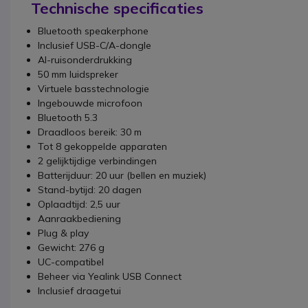
Technische specificaties
Bluetooth speakerphone
Inclusief USB-C/A-dongle
AI-ruisonderdrukking
50 mm luidspreker
Virtuele basstechnologie
Ingebouwde microfoon
Bluetooth 5.3
Draadloos bereik: 30 m
Tot 8 gekoppelde apparaten
2 gelijktijdige verbindingen
Batterijduur: 20 uur (bellen en muziek)
Stand-bytijd: 20 dagen
Oplaadtijd: 2,5 uur
Aanraakbediening
Plug & play
Gewicht: 276 g
UC-compatibel
Beheer via Yealink USB Connect
Inclusief draagetui