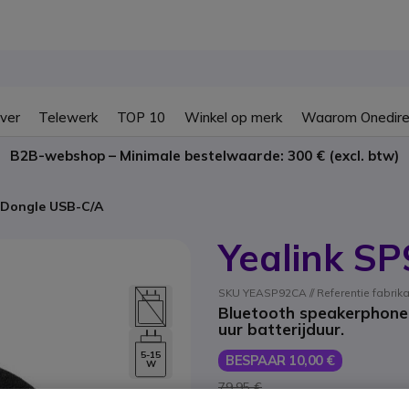
ver
Telewerk
TOP 10
Winkel op merk
Waarom Onedire
B2B-webshop – Minimale bestelwaarde: 300 € (excl. btw)
2 Dongle USB-C/A
Yealink S
SKU YEASP92CA // Referentie fabrik
Bluetooth speakerphone 
uur batterijduur.
5-15
BESPAAR 10,00 €
W
79,95 €
69,95 €
ex. BTW
-
84,64 €