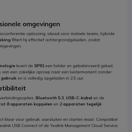
sionele omgevingen
oconferentie-oplossing, ideaal voor mobiele teams, hybride
kking
filtert hij effectief achtergrondgeluiden, zodat
 omgevingen.
hnologie
levert de
SP92
een helder en gebalanceerd geluid,
os van een zakelijke oproep naar een luistermoment zonder
 gebruik
en is volledig opgeladen in 2,5 uur.
ibiliteit
 verbindingsopties:
Bluetooth 5.3
,
USB-C-kabel
en de
tot 8 apparaten koppelen
en
2 apparaten tegelijk
ct klaar voor gebruik: aansluiten en starten maar. Compatibel
ealink USB Connect of de Yealink Management Cloud Service.