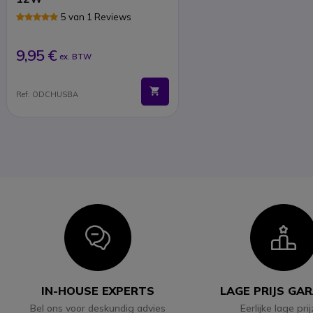
5 van 1 Reviews
9,95 €
ex. BTW
Ref: ODCHUSBA
Icon
I
IN-HOUSE EXPERTS
LAGE PRIJS GA
Bel ons voor deskundig advies
Eerlijke lage pri