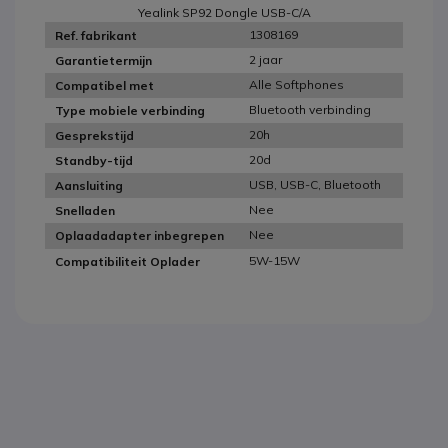
Yealink SP92 Dongle USB-C/A
1308169
Ref. fabrikant
2 jaar
Garantietermijn
Alle Softphones
Compatibel met
Bluetooth verbinding
Type mobiele verbinding
20h
Gesprekstijd
20d
Standby-tijd
USB, USB-C, Bluetooth
Aansluiting
Nee
Snelladen
Nee
Oplaadadapter inbegrepen
5W-15W
Compatibiliteit Oplader