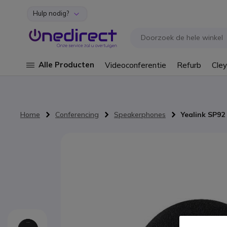
Hulp nodig?
Ga naar de inhoud
Alle Producten
Videoconferentie
Refurb
Cley
Home
Conferencing
Speakerphones
Yealink SP9
Ga naar het einde van de afbeeldingen-gallerij