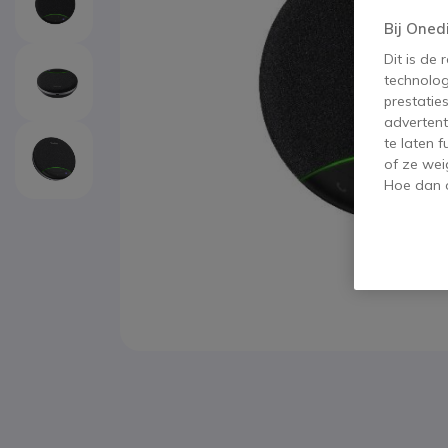
Bij Oned
Dit is de
technolog
prestatie
advertent
te laten 
of ze wei
Hoe dan o
Ga naar het begin van de afbeeldingen-gallerij