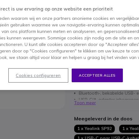
inc
irect is uw ervaring op onze website een prioriteit
Aantal
IN WIN
 reden waarom wij en onze partners anonieme cookies en vergelijkba
ieën gebruiken waarmee we uw navigatie-ervaring kunnen optimalis
Niet op voorraad
s van ons platform kunnen meten en analyseren, en gepersonaliseer
ies kunnen weergeven. Sommige cookies zijn nodig om de site en on
functioneren. U kunt alle cookies accepteren door op "Accepteer alles"
2 jaar
Fabrieksgarantie
geren door op "Cookies configureren" te klikken om uw keuze te con
ok, we staan altijd voor klaar en helpen u graag bij het vinden van 
Belangrijkste kenmerken
50 mm luidspreker met virtu
Cookies configureren
ACCEPTEER ALLES
AI-ruisonderdrukking
Tot 20 uur batterijduur voor b
Bluetooth-, bekabelde USB- 
USB-C/A-adapter inbegrepen
Toon meer
Beheer via Yealink USB Conne
Volledige handsfree-function
Meegeleverd in de doos
Compact formaat en meegele
1 x Yealink SP92
1 x Yea
1 x USB-C naar USB-C-kabel