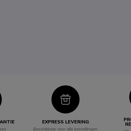
con
Icon
PR
RANTIE
EXPRESS LEVERING
R
jzen
Beschikbaar voor alle bestellingen