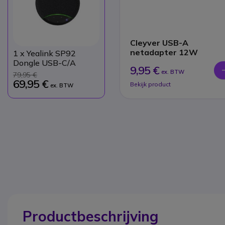
Cleyver USB-A
netadapter 12W
1
x Yealink SP92
Dongle USB-C/A
9,95 €
ex. BTW
79,95 €
69,95 €
Bekijk product
ex. BTW
Productbeschrijving