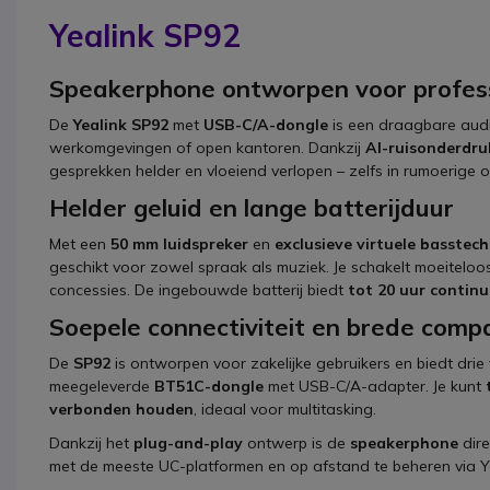
Yealink SP92
Speakerphone ontworpen voor profes
De
Yealink SP92
met
USB-C/A-dongle
is een draagbare audi
werkomgevingen of open kantoren. Dankzij
AI-ruisonderdru
gesprekken helder en vloeiend verlopen – zelfs in rumoerige
Helder geluid en lange batterijduur
Met een
50 mm luidspreker
en
exclusieve virtuele basstec
geschikt voor zowel spraak als muziek. Je schakelt moeitelo
concessies. De ingebouwde batterij biedt
tot 20 uur continu
Soepele connectiviteit en brede compat
De
SP92
is ontworpen voor zakelijke gebruikers en biedt drie
meegeleverde
BT51C-dongle
met USB-C/A-adapter. Je kunt
verbonden houden
, ideaal voor multitasking.
Dankzij het
plug-and-play
ontwerp is de
speakerphone
dire
met de meeste UC-platformen en op afstand te beheren via Y