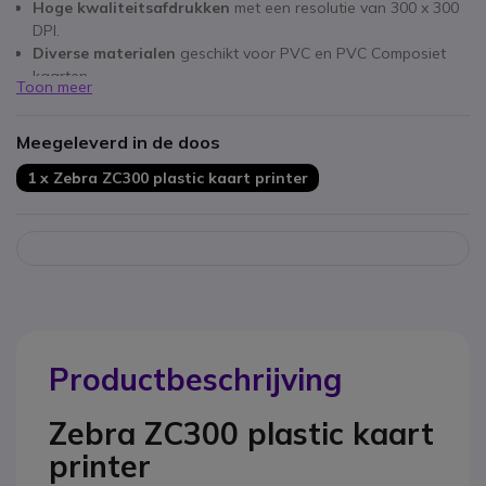
Hoge kwaliteitsafdrukken
met een resolutie van 300 x 300
DPI.
Diverse materialen
geschikt voor PVC en PVC Composiet
kaarten.
Toon meer
Eenvoudig in gebruik
dankzij het ingebouwde LCD-scherm.
Veiligheid gegarandeerd
met ondersteuning voor AES
Meegeleverd in de doos
encryptie.
1 x Zebra ZC300 plastic kaart printer
Productbeschrijving
Zebra ZC300 plastic kaart
printer