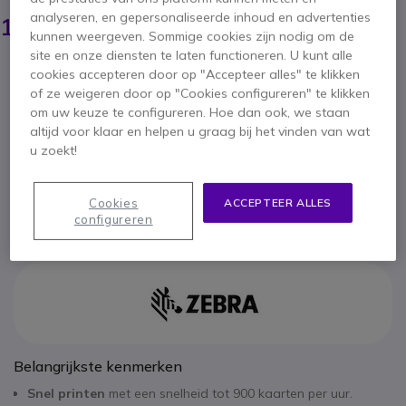
1.099,95 €
analyseren, en gepersonaliseerde inhoud en advertenties
1.076,95 €
ex. BTW
-
1.303,11 €
incl. BTW
kunnen weergeven. Sommige cookies zijn nodig om de
site en onze diensten te laten functioneren. U kunt alle
Aantal
cookies accepteren door op "Accepteer alles" te klikken
IN WINKELWAGEN
of ze weigeren door op "Cookies configureren" te klikken
om uw keuze te configureren. Hoe dan ook, we staan
OFFERTE BINNEN 4 UUR
altijd voor klaar en helpen u graag bij het vinden van wat
u zoekt!
BEL VOOR BESCHIKBAARHEID
Cookies
ACCEPTEER ALLES
2 jaar
Fabrieksgarantie
configureren
Belangrijkste kenmerken
Snel printen
met een snelheid tot 900 kaarten per uur.