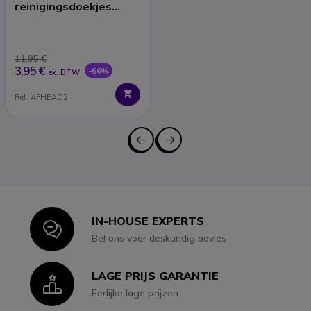
reinigingsdoekjes
(x40)
11,95 €
3,95 €
-66%
ex. BTW
Ref: AFHEAD2
IN-HOUSE EXPERTS
Icon
Bel ons voor deskundig advies
LAGE PRIJS GARANTIE
Icon
Eerlijke lage prijzen