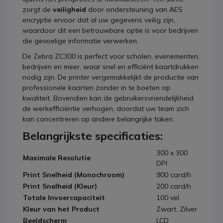
zorgt de
veiligheid
door ondersteuning van AES
encryptie ervoor dat al uw gegevens veilig zijn,
waardoor dit een betrouwbare optie is voor bedrijven
die gevoelige informatie verwerken.
De Zebra ZC300 is perfect voor scholen, evenementen,
bedrijven en meer, waar snel en efficiënt kaartdrukken
nodig zijn. De printer vergemakkelijkt de productie van
professionele kaarten zonder in te boeten op
kwaliteit. Bovendien kan de gebruikersvriendelijkheid
de werkefficiëntie verhogen, doordat uw team zich
kan concentreren op andere belangrijke taken.
Belangrijkste specificaties:
300 x 300
Maximale Resolutie
DPI
Print Snelheid (Monochroom)
900 card/h
Print Snelheid (Kleur)
200 card/h
Totale Invoercapaciteit
100 vel
Kleur van het Product
Zwart, Zilver
Beeldscherm
LCD