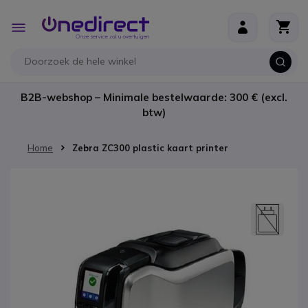
Ga naar de inhoud
Toggle
Nav
B2B-webshop – Minimale bestelwaarde: 300 € (excl.
btw)
Home
Zebra ZC300 plastic kaart printer
Ga naar het einde van de afbeeldingen-gallerij