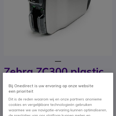
1
Zebra ZC300 plastic
Ga naar het begin van de afbeeldingen-gallerij
kaart printer
Bij Onedirect is uw ervaring op onze website
een prioriteit
SKU ZEZC300 // Referentie fabrikant: ZC31-000C000EM00
De ultieme oplossing voor professionele
Dit is de reden waarom wij en onze partners anonieme
kaartproductie.
cookies en vergelijkbare technologieën gebruiken
waarmee we uw navigatie-ervaring kunnen optimaliseren,
BESPAAR 23,00 €
de prestaties van ons platform kunnen meten en