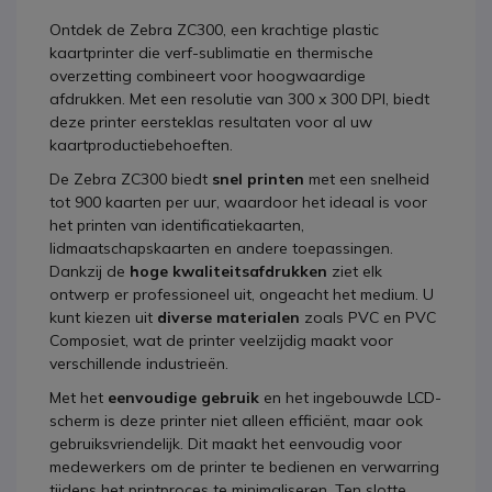
Ontdek de Zebra ZC300, een krachtige plastic
kaartprinter die verf-sublimatie en thermische
overzetting combineert voor hoogwaardige
afdrukken. Met een resolutie van 300 x 300 DPI, biedt
deze printer eersteklas resultaten voor al uw
kaartproductiebehoeften.
De Zebra ZC300 biedt
snel printen
met een snelheid
tot 900 kaarten per uur, waardoor het ideaal is voor
het printen van identificatiekaarten,
lidmaatschapskaarten en andere toepassingen.
Dankzij de
hoge kwaliteitsafdrukken
ziet elk
ontwerp er professioneel uit, ongeacht het medium. U
kunt kiezen uit
diverse materialen
zoals PVC en PVC
Composiet, wat de printer veelzijdig maakt voor
verschillende industrieën.
Met het
eenvoudige gebruik
en het ingebouwde LCD-
scherm is deze printer niet alleen efficiënt, maar ook
gebruiksvriendelijk. Dit maakt het eenvoudig voor
medewerkers om de printer te bedienen en verwarring
tijdens het printproces te minimaliseren. Ten slotte