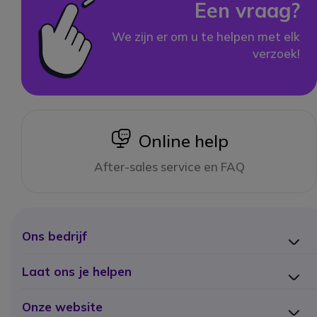
Een vraag?
We zijn er om u te helpen met elk
verzoek!
icon
Online help
After-sales service en FAQ
Ons bedrijf
Laat ons je helpen
Onze website