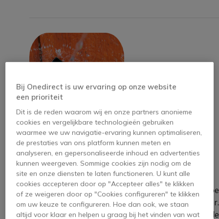
Bij Onedirect is uw ervaring op onze website
een prioriteit
Dit is de reden waarom wij en onze partners anonieme
cookies en vergelijkbare technologieën gebruiken
waarmee we uw navigatie-ervaring kunnen optimaliseren,
de prestaties van ons platform kunnen meten en
analyseren, en gepersonaliseerde inhoud en advertenties
IP Rating
kunnen weergeven. Sommige cookies zijn nodig om de
site en onze diensten te laten functioneren. U kunt alle
cookies accepteren door op "Accepteer alles" te klikken
Ingress Protection (IP) ratings
meten ho
of ze weigeren door op "Cookies configureren" te klikken
bestendig een apparaat is tegen stof en water.
om uw keuze te configureren. Hoe dan ook, we staan
Het bestaat uit twee nummers, waarvan de
altijd voor klaar en helpen u graag bij het vinden van wat