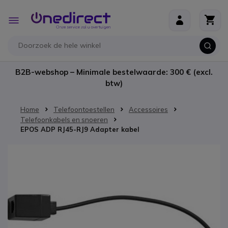
Ga naar de inhoud
Toggle
Nav
B2B-webshop – Minimale bestelwaarde: 300 € (excl.
btw)
Home
Telefoontoestellen
Accessoires
Telefoonkabels en snoeren
EPOS ADP RJ45-RJ9 Adapter kabel
Ga naar het einde van de afbeeldingen-gallerij