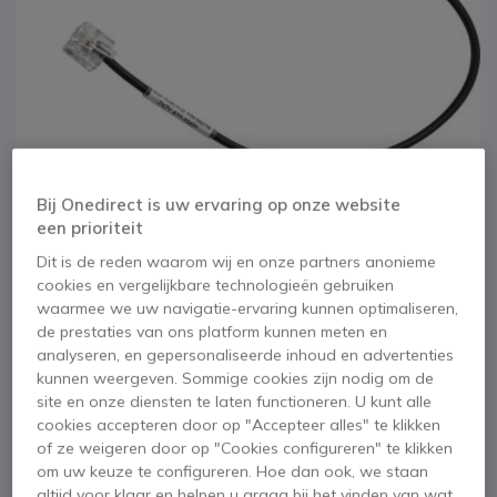
Bij Onedirect is uw ervaring op onze website
een prioriteit
Dit is de reden waarom wij en onze partners anonieme
cookies en vergelijkbare technologieën gebruiken
waarmee we uw navigatie-ervaring kunnen optimaliseren,
1
de prestaties van ons platform kunnen meten en
EPOS ADP RJ45-RJ9
Ga naar het begin van de afbeeldingen-gallerij
analyseren, en gepersonaliseerde inhoud en advertenties
Adapter kabel
kunnen weergeven. Sommige cookies zijn nodig om de
site en onze diensten te laten functioneren. U kunt alle
cookies accepteren door op "Accepteer alles" te klikken
SKU SEADAPTRJ // Referentie fabrikant: 502704
of ze weigeren door op "Cookies configureren" te klikken
Adapter kabel voor DHSG interface van RJ45
om uw keuze te configureren. Hoe dan ook, we staan
naar RJ9 verbinding
altijd voor klaar en helpen u graag bij het vinden van wat