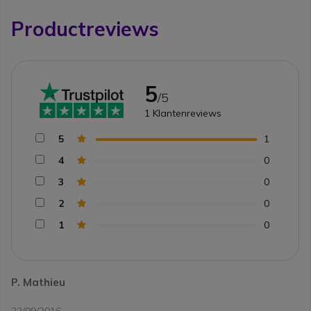
Productreviews
5
/5
1
Klantenreviews
5
1
4
0
3
0
2
0
1
0
P. Mathieu