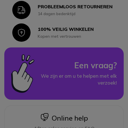
PROBLEEMLOOS RETOURNEREN
Icon
14 dagen bedenktijd
100% VEILIG WINKELEN
Icon
Kopen met vertrouwen
Een vraag?
We zijn er om u te helpen met elk
verzoek!
icon
Online help