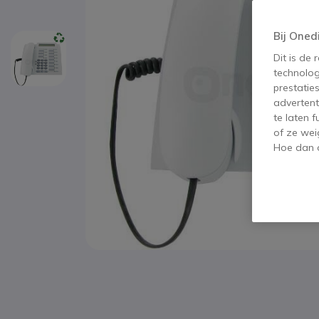
Bij Oned
Dit is de
technolog
prestatie
advertent
te laten 
of ze wei
Hoe dan o
Ga naar het begin van de afbeeldingen-gallerij