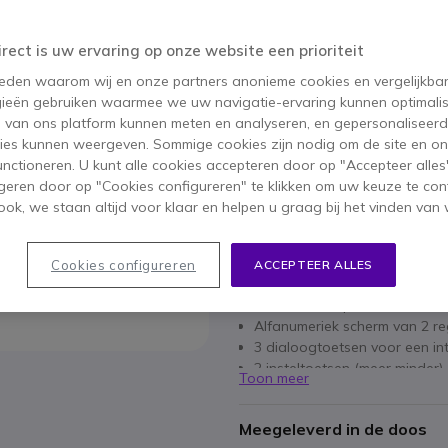
119,95 €
76,95 €
ex. BTW
-
93,11 €
inc
irect is uw ervaring op onze website een prioriteit
 reden waarom wij en onze partners anonieme cookies en vergelijkba
Aantal
IN WIN
ieën gebruiken waarmee we uw navigatie-ervaring kunnen optimalis
s van ons platform kunnen meten en analyseren, en gepersonaliseer
Niet op voorraad
ies kunnen weergeven. Sommige cookies zijn nodig om de site en on
functioneren. U kunt alle cookies accepteren door op "Accepteer alles"
geren door op "Cookies configureren" te klikken om uw keuze te con
1 jaar
Fabrieksgarantie
ok, we staan altijd voor klaar en helpen u graag bij het vinden van 
Belangrijkste kenmerken
Cookies configureren
ACCEPTEER ALLES
12 functietoetsen met LED.
Luister naar spreker.
Alfanumeriek scherm van 2 re
3 dialoogtoetsen voor een int
2 insteltoetsen (meer minder).
Toon meer
Volumeregeling.
Refurbished product
Meegeleverd in de doos