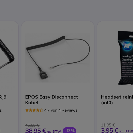
RJ9
EPOS Easy Disconnect
Headset rein
Kabel
(x40)
s
4.7 van 4 Reviews
11,95 €
45,05 €
3,95 €
38,95 €
-13%
ex. BT
ex. BTW