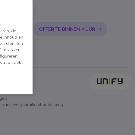
l. BTW
re
OFFERTE BINNEN 4 UUR
KELWAGEN
eren, de
de inhoud en
ze diensten
 te klikken
figureren.
wat u zoekt!
gels.
eractieve gebruikershandleiding.