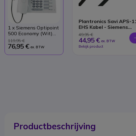
Plantronics Savi APS-1
EHS Kabel - Siemens
1
x Siemens Optipoint
telefoon
500 Economy (Wit)
49,95 €
44,95 €
*Refurb*
119,95 €
ex. BTW
76,95 €
Bekijk product
ex. BTW
Productbeschrijving