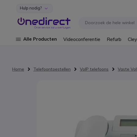
Hulp nodig?
Ga naar de inhoud
Alle Producten
Videoconferentie
Refurb
Cley
Home
Telefoontoestellen
VoIP telefoons
Vaste VoI
Ga naar het einde van de afbeeldingen-gallerij