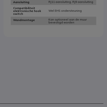
RJ11 aansluiting, RJ9 aansluiting
Aansluiting
Compatibiliteit
Wel EHS ondersteuning
elektronische hook
switch
Kan optioneel aan de muur
Wandmontage
bevestigd worden