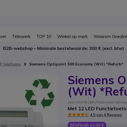
ver
Telewerk
TOP 10
Winkel op merk
Waarom Onedire
B2B-webshop – Minimale bestelwaarde: 300 € (excl. btw)
P telefoons
Siemens Optipoint 500 Economy (Wit) *Refurb*
Siemens O
(Wit) *Ref
SKU SIOP5ECBR // Referentie fabrik
Met 12 LED Functietoets
4.5 van 4 Reviews
BESPAAR 43,00 €