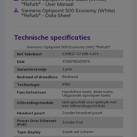
*Refurb* - User Manual
Siemens Optipoint 500 Economy (White)
*Refurb* - Data Sheet
Technische specificaties
Siemens Optipoint 500 Economy (Wit) *Refurb*
S30817-S7108-A101-
Ref. fabrikant
3700755207675
EAN
1 jaar
Garantietermijn
Bedraad
Bedraad of draadloos
IPBX
Technologie
Handsfree toets, Mute toets,
Functietoetsen
Uitgaande oproepen toets
Niet geschikt voor gebruik met
Uitbreidingsmodule
een uitbreidingsmodule
Zonder headset poort
Headset poort
Power Over Ethernet
Zonder PoE
(PoE)
Zwart-wit scherm
Type display