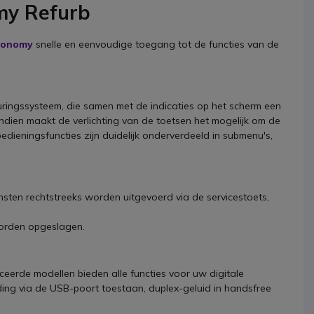
my Refurb
Economy
snelle en eenvoudige toegang tot de functies van de
ringssysteem, die samen met de indicaties op het scherm een
endien maakt de verlichting van de toetsen het mogelijk om de
 bedieningsfuncties zijn duidelijk onderverdeeld in submenu's,
nsten rechtstreeks worden uitgevoerd via de servicestoets,
 worden opgeslagen.
eerde modellen bieden alle functies voor uw digitale
ing via de USB-poort toestaan, duplex-geluid in handsfree