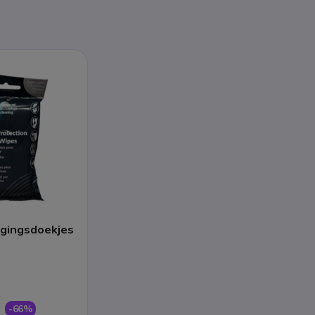
igingsdoekjes
-66%
W