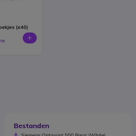
oekjes (x40)
BTW
Bestanden
Siemens Optipoint 500 Basic (White)