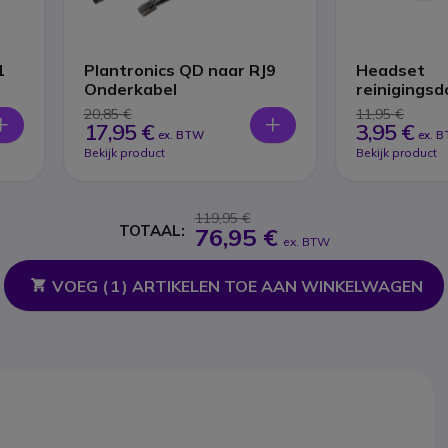
1
Plantronics QD naar RJ9
Headset
Onderkabel
reinigingsd
20,85 €
11,95 €
17,95 €
3,95 €
ex. BTW
ex. 
Bekijk product
Bekijk product
119,95 €
TOTAAL:
76,95 €
ex. BTW
VOEG (
1
) ARTIKELEN TOE AAN WINKELWAGEN