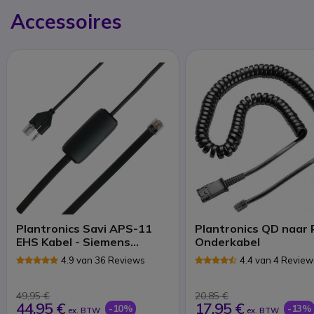
Accessoires
Plantronics Savi APS-11
Plantronics QD naar 
EHS Kabel - Siemens
Onderkabel
telefoon
4.9 van 36 Reviews
4.4 van 4 Review
49,95 €
20,85 €
44,95 €
17,95 €
-10%
-13%
ex. BTW
ex. BTW