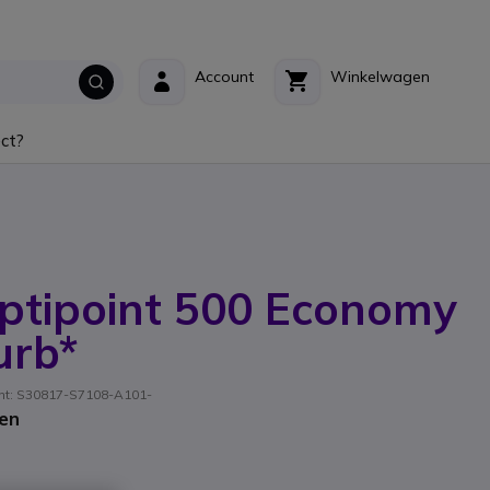
Account
Winkelwagen
ct?
ptipoint 500 Economy
urb*
ant: S30817-S7108-A101-
en