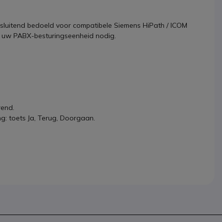
uitsluitend bedoeld voor compatibele Siemens HiPath / ICOM
n uw PABX-besturingseenheid nodig.
rend.
g: toets Ja, Terug, Doorgaan.