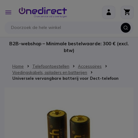
Ga naar de inhoud
Toggle
Nav
B2B-webshop – Minimale bestelwaarde: 300 € (excl.
btw)
Home
Telefoontoestellen
Accessoires
Voedingskabels, opladers en batterijen
Universele vervangbare batterij voor Dect-telefoon
Ga naar het einde van de afbeeldingen-gallerij