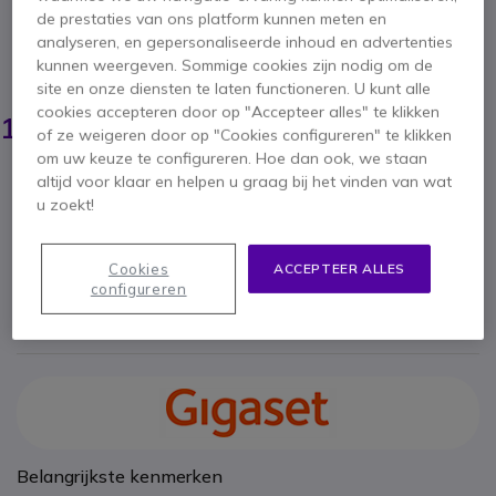
Universele batterij voor draadloze telefoons
de prestaties van ons platform kunnen meten en
5 van 13 Reviews
analyseren, en gepersonaliseerde inhoud en advertenties
kunnen weergeven. Sommige cookies zijn nodig om de
BESPAAR 6,00 €
site en onze diensten te laten functioneren. U kunt alle
19,95 €
cookies accepteren door op "Accepteer alles" te klikken
13,95 €
ex. BTW
-
16,88 €
of ze weigeren door op "Cookies configureren" te klikken
incl. BTW
om uw keuze te configureren. Hoe dan ook, we staan
Aantal
altijd voor klaar en helpen u graag bij het vinden van wat
IN WINKELWAGEN
u zoekt!
OFFERTE BINNEN 4 UUR
Cookies
ACCEPTEER ALLES
configureren
45 producten
op voorraad
Levering:
24/48 h
Belangrijkste kenmerken