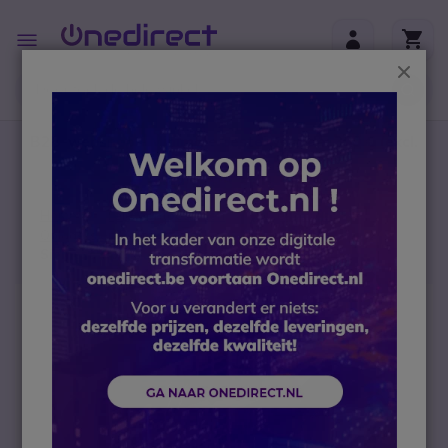
Ga naar de inhoud
Toggle
Nav
Sluit
B2B-webshop – Minimale bestelwaarde: 300 € (excl.
btw)
Home
Telefoontoestellen
Accessoires
Opladers en Batterijen
Siemens Openstage Netspanningsadapter
Ga naar het einde van de afbeeldingen-gallerij