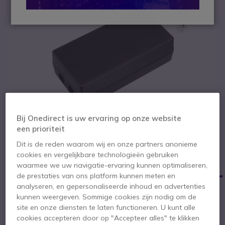
Bij Onedirect is uw ervaring op onze website
een prioriteit
1
Dit is de reden waarom wij en onze partners anonieme
Siemens Openstage
Ga naar het begin van de afbeeldingen-gallerij
cookies en vergelijkbare technologieën gebruiken
waarmee we uw navigatie-ervaring kunnen optimaliseren,
Netspanningsadapter
de prestaties van ons platform kunnen meten en
analyseren, en gepersonaliseerde inhoud en advertenties
kunnen weergeven. Sommige cookies zijn nodig om de
SKU SIOPENALIM // Referentie fabrikant: L30250-F600-C141
site en onze diensten te laten functioneren. U kunt alle
Standaard adapter voor Openstage en Optipoint
410-reeks
cookies accepteren door op "Accepteer alles" te klikken