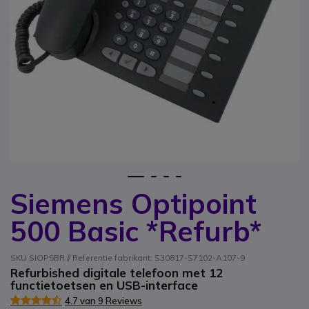
1
2
3
4
Siemens Optipoint
Ga naar het begin van de afbeeldingen-gallerij
500 Basic *Refurb*
SKU SIOP5BR // Referentie fabrikant: S30817-S7102-A107-9
Refurbished digitale telefoon met 12
functietoetsen en USB-interface
4.7 van 9 Reviews