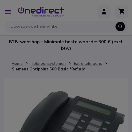
Ga naar de inhoud
Toggle
Nav
B2B-webshop – Minimale bestelwaarde: 300 € (excl.
btw)
Home
Telefoonsystemen
Extra telefoons
Siemens Optipoint 500 Basic *Refurb*
Ga naar het einde van de afbeeldingen-gallerij