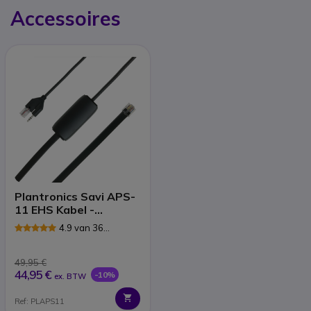
Accessoires
Plantronics Savi APS-
11 EHS Kabel -
Siemens telefoon
4.9 van 36
Reviews
49,95 €
44,95 €
-10%
ex. BTW
Ref: PLAPS11