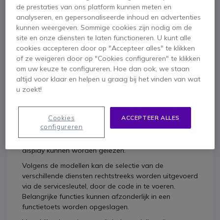
de prestaties van ons platform kunnen meten en
analyseren, en gepersonaliseerde inhoud en advertenties
Optipoint 500 Basic *Refurb*
kunnen weergeven. Sommige cookies zijn nodig om de
site en onze diensten te laten functioneren. U kunt alle
Met een goed doordacht ontwerp biedt de Optipoint
cookies accepteren door op "Accepteer alles" te klikken
500 snelle en eenvoudige toegang tot de functies van
of ze weigeren door op "Cookies configureren" te klikken
de Hipath TM / ICOM-systemen.
om uw keuze te configureren. Hoe dan ook, we staan
Het meest kenmerkend zijn de 3 dialoogtoetsen van
altijd voor klaar en helpen u graag bij het vinden van wat
het besturingssysteem, die samen met de indicaties op
u zoekt!
het scherm voor een interactieve oriëntatie door de
gebruiker zorgen. Door de verlichting van de toetsen
Cookies
ACCEPTEER ALLES
kan de gebruiker bovendien de geactiveerde functies
configureren
visualiseren. De verschillende bedieningsfuncties zijn
duidelijk onderverdeeld in submenu's, die op het
display kunnen worden gelezen.
Volgens de modellen kan de selectie van de
verschillende diensten rechtstreeks worden uitgevoerd
via de servicesleutel, door de code in te voeren.
Belangrijke functies kunnen afzonderlijk in een
functietoets worden opgeslagen.