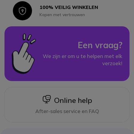
100% VEILIG WINKELEN
Icon
Kopen met vertrouwen
Een vraag?
We zijn er om u te helpen met elk
verzoek!
icon
Online help
After-sales service en FAQ