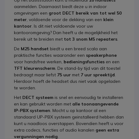
Op het basisstation kunt u maximaal
20 handsets
aanmelden. Daarnaast biedt deze u in indoor
omgevingen een
groot DECT bereik van tot wel 50
meter
, voldoende voor de dekking van een
klein
kantoor
. Is dit niet voldoende voor uw
kantooromgeving? Dan heeft u de mogelijkheid het
bereik uit te breiden met
tot 3 snom M5 repeaters
.
De
M25 handset
biedt u een breed scala aan
praktische functies waaronder een
speakerphone
voor handsfree werken,
bedieningsfuncties
en een
TFT kleurenscherm
. De stand-by tijd van dit toestel
bedraagt maar liefst
75 uur
met
7 uur spreektijd
.
Hierdoor hoeft de headset dus niet vaak opgeladen
te worden.
Het
DECT systeem
is snel en eenvoudig te installeren
en kan gebruikt worden met
alle toonaangevende
IP-PBX systemen
. Mocht u op kantoor al een
standaard UP-PBX systeem geinstalleerd hebben dan
kunt u naadloos overstappen. Bovendien heeft u voor
extra codecs, functies of audio kanalen
geen extra
vergunningen nodig
.