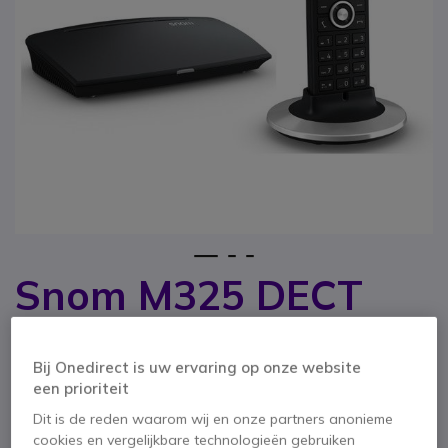
1
2
3
Snom M325 DECT
Ga naar het begin van de afbeeldingen-gallerij
Telefoon
Bij Onedirect is uw ervaring op onze website
SKU SMM325 // Referentie fabrikant: 3955 -SNOMM525
een prioriteit
De basis voor een volledige telefoonoplossing
voor kleine kantoren
Dit is de reden waarom wij en onze partners anonieme
cookies en vergelijkbare technologieën gebruiken