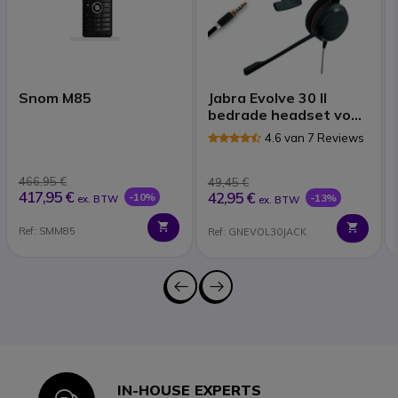
Snom M85
Jabra Evolve 30 II
bedrade headset voor
mobiele telefoons
4.6 van 7 Reviews
466,95 €
49,45 €
417,95 €
42,95 €
-10%
-13%
ex. BTW
ex. BTW
Ref: SMM85
Ref: GNEVOL30JACK
IN-HOUSE EXPERTS