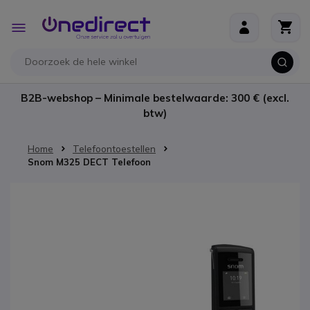
Ga naar de inhoud
Toggle
Nav
B2B-webshop – Minimale bestelwaarde: 300 € (excl.
btw)
Home
Telefoontoestellen
Snom M325 DECT Telefoon
Ga naar het einde van de afbeeldingen-gallerij