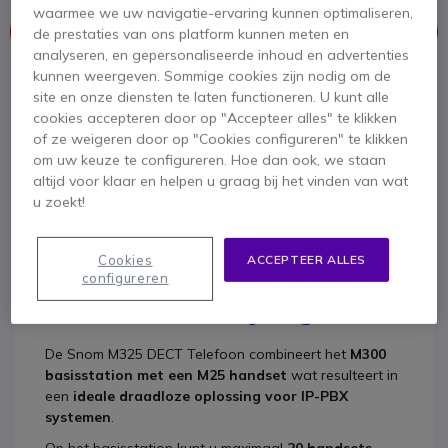
waarmee we uw navigatie-ervaring kunnen optimaliseren,
Dit product wordt niet meer geproduceerd.
de prestaties van ons platform kunnen meten en
analyseren, en gepersonaliseerde inhoud en advertenties
kunnen weergeven. Sommige cookies zijn nodig om de
Om u van dienst te zijn bieden wij vergelijkbare producten aan
site en onze diensten te laten functioneren. U kunt alle
cookies accepteren door op "Accepteer alles" te klikken
Bekijk alternatieven
of ze weigeren door op "Cookies configureren" te klikken
om uw keuze te configureren. Hoe dan ook, we staan
altijd voor klaar en helpen u graag bij het vinden van wat
u zoekt!
Cookies
ACCEPTEER ALLES
configureren
Productbeschrijving
De
Snom M325 DECT Telefoon
combineert het
M300
basisstation met een M25 handset
wat resulteert in
een
ideale draadloze oplossing voor IP-PBX
systemen
.