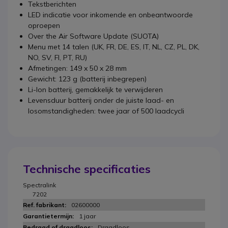
Tekstberichten
LED indicatie voor inkomende en onbeantwoorde
oproepen
Over the Air Software Update (SUOTA)
Menu met 14 talen (UK, FR, DE, ES, IT, NL, CZ, PL, DK,
NO, SV, FI, PT, RU)
Afmetingen: 149 x 50 x 28 mm
Gewicht: 123 g (batterij inbegrepen)
Li-Ion batterij, gemakkelijk te verwijderen
Levensduur batterij onder de juiste laad- en
losomstandigheden: twee jaar of 500 laadcycli
Technische specificaties
Spectralink
7202
02600000
1 jaar
Draadloos