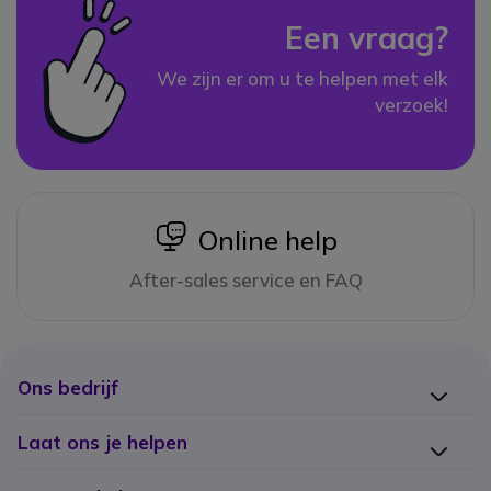
Een vraag?
We zijn er om u te helpen met elk
verzoek!
icon
Online help
After-sales service en FAQ
Ons bedrijf
Laat ons je helpen