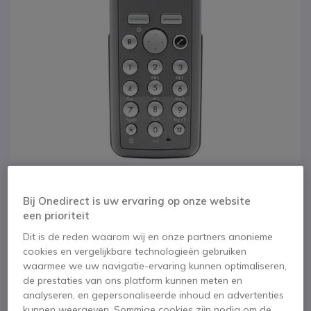
1
2
Spectralink 7202
Ga naar het begin van de afbeeldingen-gallerij
Bij Onedirect is uw ervaring op onze website
een prioriteit
SKU SPECTRA7202 // Referentie fabrikant: 02600000
Dit is de reden waarom wij en onze partners anonieme
Robuuste DECT-telefoon voor industriële
cookies en vergelijkbare technologieën gebruiken
omgevingen met geavanceerde functies en grote
waarmee we uw navigatie-ervaring kunnen optimaliseren,
autonomie
de prestaties van ons platform kunnen meten en
analyseren, en gepersonaliseerde inhoud en advertenties
kunnen weergeven. Sommige cookies zijn nodig om de