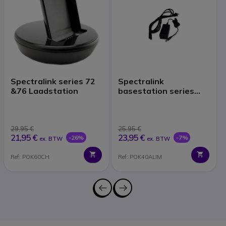
Spectralink series 72
Spectralink
&76 Laadstation
basestation series
74xx, 72xx. en
repeaters Voeding
29,95 €
25,95 €
21,95 €
23,95 €
-26%
-7%
ex. BTW
ex. BTW
Ref: POK60CH
Ref: POK40ALIM