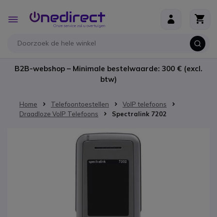
Ga naar de inhoud
Toggle
Nav
B2B-webshop – Minimale bestelwaarde: 300 € (excl.
btw)
Home
Telefoontoestellen
VoIP telefoons
Draadloze VoIP Telefoons
Spectralink 7202
Ga naar het einde van de afbeeldingen-gallerij