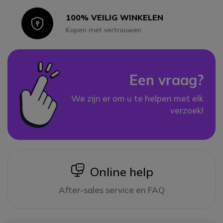
100% VEILIG WINKELEN
Icon
Kopen met vertrouwen
Een vraag?
We zijn er om u te helpen met elk
verzoek!
icon
Online help
After-sales service en FAQ