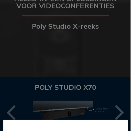
VOOR VIDEOCONFERENTIES
Poly Studio X-reeks
POLY STUDIO X70