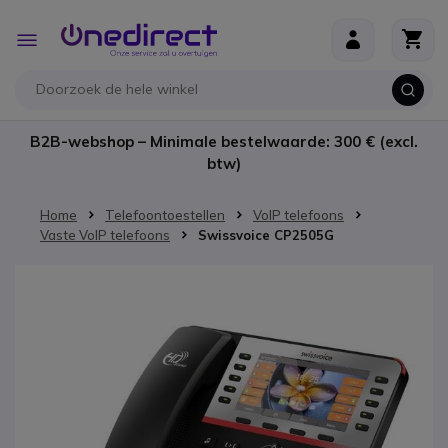
Ga naar de inhoud
Toggle
Nav
B2B-webshop – Minimale bestelwaarde: 300 € (excl.
btw)
Home
Telefoontoestellen
VoIP telefoons
Vaste VoIP telefoons
Swissvoice CP2505G
Ga naar het einde van de afbeeldingen-gallerij