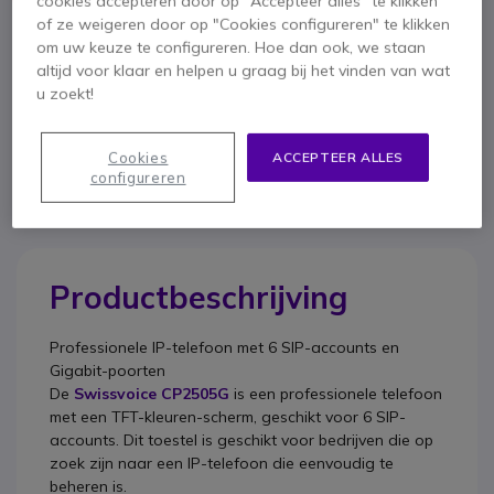
cookies accepteren door op "Accepteer alles" te klikken
of ze weigeren door op "Cookies configureren" te klikken
om uw keuze te configureren. Hoe dan ook, we staan
Om u van dienst te zijn bieden wij vergelijkbare producten aan
altijd voor klaar en helpen u graag bij het vinden van wat
u zoekt!
Bekijk alternatieven
Cookies
ACCEPTEER ALLES
configureren
Productbeschrijving
Professionele IP-telefoon met 6 SIP-accounts en
Gigabit-poorten
De
Swissvoice CP2505G
is een professionele telefoon
met een TFT-kleuren-scherm, geschikt voor 6 SIP-
accounts. Dit toestel is geschikt voor bedrijven die op
zoek zijn naar een IP-telefoon die eenvoudig te
beheren is.