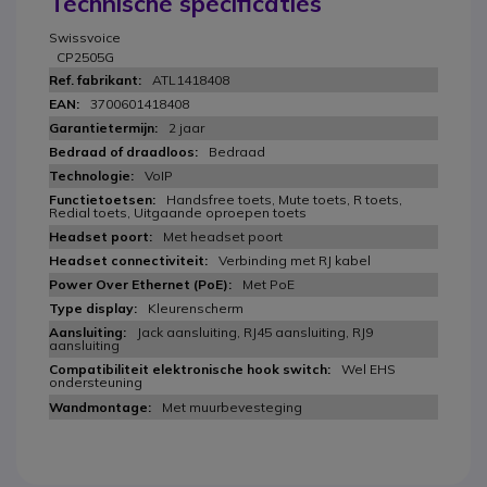
Technische specificaties
Swissvoice
CP2505G
ATL1418408
3700601418408
2 jaar
Bedraad
VoIP
Handsfree toets, Mute toets, R toets,
Redial toets, Uitgaande oproepen toets
Met headset poort
Verbinding met RJ kabel
Met PoE
Kleurenscherm
Jack aansluiting, RJ45 aansluiting, RJ9
aansluiting
Wel EHS
ondersteuning
Met muurbevesteging