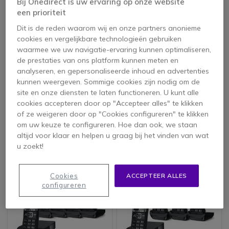
Bij Onedirect is uw ervaring op onze website
een prioriteit
TOP 10 :
DE BESTE
DRAADLOZE
Dit is de reden waarom wij en onze partners anonieme
cookies en vergelijkbare technologieën gebruiken
TELEFOONS
waarmee we uw navigatie-ervaring kunnen optimaliseren,
de prestaties van ons platform kunnen meten en
LEER MEER
analyseren, en gepersonaliseerde inhoud en advertenties
kunnen weergeven. Sommige cookies zijn nodig om de
site en onze diensten te laten functioneren. U kunt alle
cookies accepteren door op "Accepteer alles" te klikken
of ze weigeren door op "Cookies configureren" te klikken
4 producten
om uw keuze te configureren. Hoe dan ook, we staan
altijd voor klaar en helpen u graag bij het vinden van wat
u zoekt!
Icon
Topverkoper
Cookies
ACCEPTEER ALLES
configureren