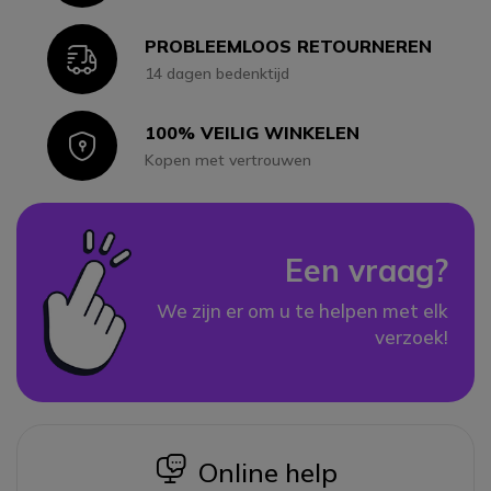
PROBLEEMLOOS RETOURNEREN
Icon
14 dagen bedenktijd
100% VEILIG WINKELEN
Icon
Kopen met vertrouwen
Een vraag?
We zijn er om u te helpen met elk
verzoek!
icon
Online help