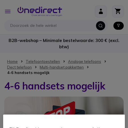
Ga naar de inhoud
Toggle
Nav
B2B-webshop – Minimale bestelwaarde: 300 € (excl.
btw)
Home
Telefoontoestellen
Analoge telefoons
Dect telefoon
Multi-handset pakketten
4-6 handsets mogelijk
4-6 handsets mogelijk
Top Ten