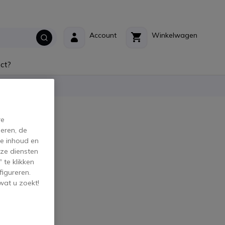
Account
Winkelwagen
ct?
re
eren, de
de inhoud en
ze diensten
 te klikken
figureren.
wat u zoekt!