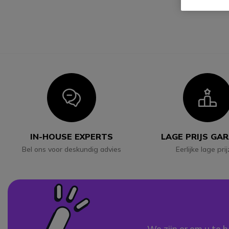
Icon
I
IN-HOUSE EXPERTS
LAGE PRIJS GA
Bel ons voor deskundig advies
Eerlijke lage pri
We zijn er om u te h