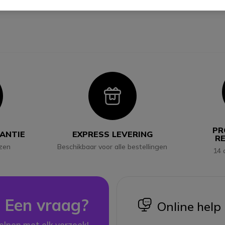
con
Icon
PR
RANTIE
EXPRESS LEVERING
R
jzen
Beschikbaar voor alle bestellingen
14 
Een vraag?
icon
Online help
elpen met elk verzoek!