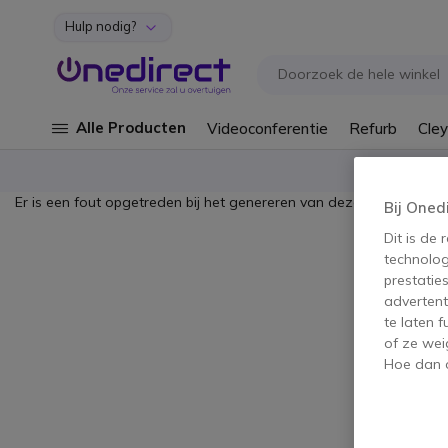
Hulp nodig?
Ga naar de inhoud
Alle Producten
Videoconferentie
Refurb
Cley
Er is een fout opgetreden bij het genereren van deze content.
Bij Oned
Dit is de
technolog
prestatie
advertent
te laten 
of ze wei
Hoe dan o