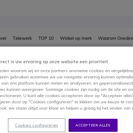
ver
Telewerk
TOP 10
Winkel op merk
Waarom Onedire
B2B-webshop – Minimale bestelwaarde: 300 € (excl. btw)
irect is uw ervaring op onze website een prioriteit
 reden waarom wij en onze partners anonieme cookies en vergelijkba
ieën gebruiken waarmee we uw navigatie-ervaring kunnen optimalis
s van ons platform kunnen meten en analyseren, en gepersonaliseer
ies kunnen weergeven. Sommige cookies zijn nodig om de site en on
functioneren. U kunt alle cookies accepteren door op "Accepteer alles"
geren door op "Cookies configureren" te klikken om uw keuze te con
ok, we staan altijd voor klaar en helpen u graag bij het vinden van 
Cookies configureren
ACCEPTEER ALLES