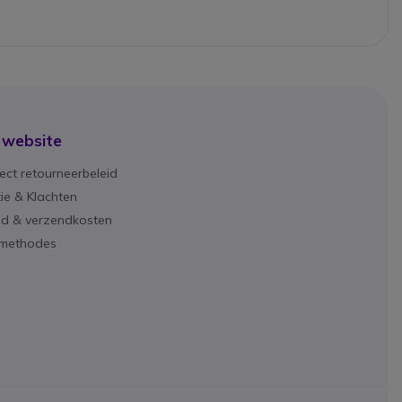
 website
ect retourneerbeleid
ie & Klachten
ijd & verzendkosten
lmethodes