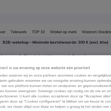
ver
Telewerk
TOP 10
Winkel op merk
Waarom Onedire
B2B-webshop – Minimale bestelwaarde: 300 € (excl. btw)
 Batterijen
Thunderbook Vervangende Batterij
Thunderbo
irect is uw ervaring op onze website een prioriteit
 reden waarom wij en onze partners anonieme cookies en vergelijkba
Batterij
ieën gebruiken waarmee we uw navigatie-ervaring kunnen optimalis
s van ons platform kunnen meten en analyseren, en gepersonaliseer
SKU THUN1801003 // Referentie fabr
ies kunnen weergeven. Sommige cookies zijn nodig om de site en on
Vervangende batterij vo
functioneren. U kunt alle cookies accepteren door op "Accepteer alles"
geren door op "Cookies configureren" te klikken om uw keuze te con
ok, we staan altijd voor klaar en helpen u graag bij het vinden van 
Dit product wordt niet