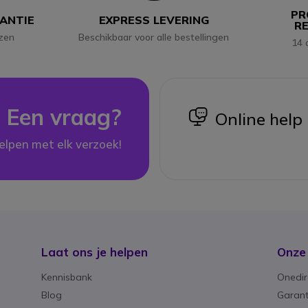
PR
RANTIE
EXPRESS LEVERING
R
jzen
Beschikbaar voor alle bestellingen
14 
Een vraag?
icon
Online help
elpen met elk verzoek!
Laat ons je helpen
Onze
Kennisbank
Onedir
Blog
Garant