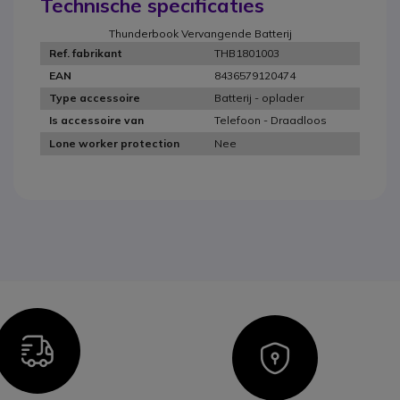
Technische specificaties
Thunderbook Vervangende Batterij
THB1801003
Ref. fabrikant
8436579120474
EAN
Batterij - oplader
Type accessoire
Telefoon - Draadloos
Is accessoire van
Nee
Lone worker protection
Icon
Icon