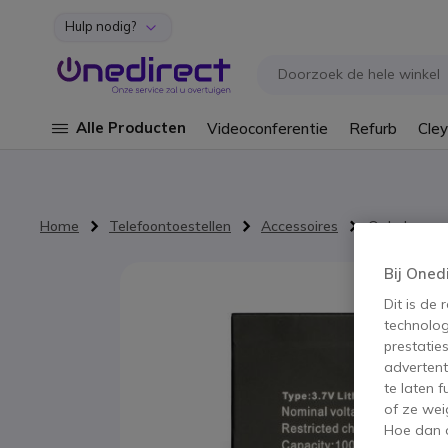
Hulp nodig?
Ga naar de inhoud
Alle Producten
Videoconferentie
Refurb
Cley
Home
Telefoontoestellen
Accessoires
Opladers en
Ga naar het einde van de afbeeldingen-gallerij
Bij Oned
Dit is de
technolog
prestatie
advertent
te laten 
of ze wei
Hoe dan o