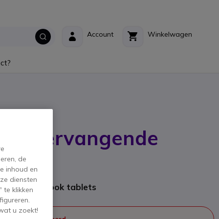
Account
Winkelwagen
ct?
ok Vervangende
re
eren, de
de inhoud en
ikant: THB1801003
ze diensten
or Thunderbook tablets
 te klikken
figureren.
wat u zoekt!
 meer geproduceerd.