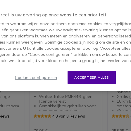
irect is uw ervaring op onze website een prioriteit
 reden waarom wij en onze partners anonieme cookies en vergelijkba
ieën gebruiken waarmee we uw navigatie-ervaring kunnen optimalis
s van ons platform kunnen meten en analyseren, en gepersonaliseer
ies kunnen weergeven. Sommige cookies zijn nodig om de site en on
functioneren. U kunt alle cookies accepteren door op "Accepteer alles"
geren door op "Cookies configureren" te klikken om uw keuze te con
ok, we staan altijd voor klaar en helpen u graag bij het vinden van 
Midland G10 Pro
Kenwoo
on zonder
Portofoon PMR446 ideaal voor
Robuuste 
Cookies configureren
ACCEPTEER ALLES
 robuuste
gebruik op de bouwplaats en
digitaal h
onderweg, zonder
Analog
vergunningsplicht
e
hybrid
aloge
Walkie-talkie PMR446: geen
Gratis 
licentie vereist
10 km b
: duurzaam
Gemakkelijk te gebruiken voor
omstan
onervaren gebruikers
48 kana
design
32 kanalen (16 +
digitaa
views
4.9 van 9 Reviews
uiksgemak
voorgeprogrammeerd) en 3
IP55: b
uid
vermogensniveaus
en ops
ht
Frequenties: Nieuwe band:
Voldoet
79,95 €
258,95 €