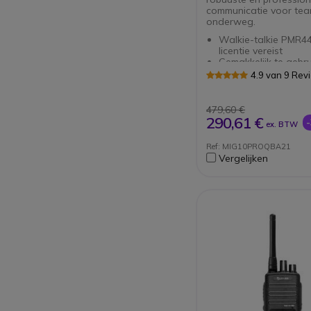
communicatie voor te
onderweg.
Walkie-talkie PMR4
licentie vereist
Gemakkelijk te gebr
onervaren gebruiker
4.9 van 9 Rev
32 kanalen (16 +
voorgeprogrammeer
vermogensniveaus
479,60 €
Verstelbaar oortje 
290,61 €
ex. BTW
oorhaak en microfo
Met PTT-knop
Ref: MIG10PROQBA21
Ergonomisch en com
Vergelijken