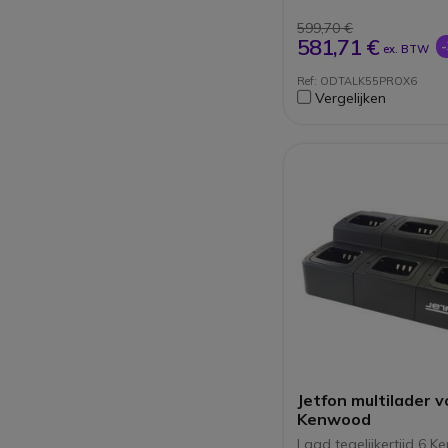
(programmeermogeli
599,70 €
581,71 €
ex. BTW
Ref: ODTALK55PROX6
Vergelijken
Jetfon multilader v
Kenwood
Laad tegelijkertijd 6 