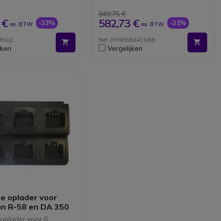
ensniveaus
Kan tot 6 apparaten tegelijk
opladen
849,75 €
Inclusief 220 V voeding
 €
582,73 €
-33%
-31%
ex. BTW
ex. BTW
PROQ
Ref: DYNR58X4CM58
jken
Vergelijken
e oplader voor
n R-58 en DA 350
oplader voor 6