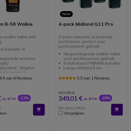
PACK
n R-58 Walkie
4-pack Midland G11 Pro
ije walkie talkie met
4-pack robuuste, licentievrije
g
portofoons, perfect voor
professioneel gebruik.
al kanalen: 8
Vergunningsvrije walkie-talkie
tegreerde antenne
voor professioneel gebruik
adio
8 standaard PMR446 kanalen
ijfsstand : Simplex
Lange afstand 5 km
rola headset
luiting type 2-pin
4.9 van 4 Reviews
5.0 van 1 Reviews
491,80 €
€
349,01 €
-32%
-29%
ex. BTW
ex. BTW
8
Ref: MIG11PROQ
jken
Vergelijken