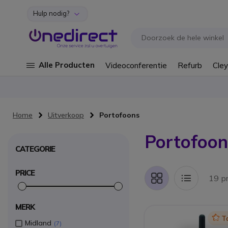
Hulp nodig?
Ga naar de inhoud
Alle Producten
Videoconferentie
Refurb
Cley
Home
Uitverkoop
Portofoons
Portofoon
CATEGORIE
PRICE
19 p
Foto-
Lijst
tabel
MERK
Icon
T
Midland
7