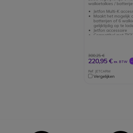
walkietalkies / batterij
Jetfon Multi-K acces
Maakt het mogelijk 
batterijen of 6 walki
gelijktijdig op te lad
Jetfon accessoire
Compatibel met TK3
TK2202, TK3202, TK
TK3401D, TK3501, T
TK3406, TK3701DE, 
TKD340
300,25 €
Compatibele batteri
220,95 €
ex. BTW
45L, KNB-53N, KNB-
65L en KNB-69L
Ref: JETCARM
Vergelijken