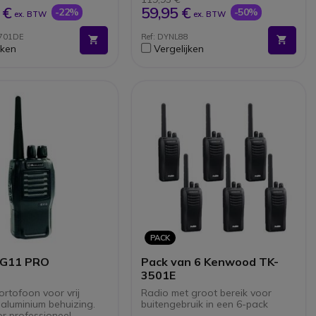
arden
Geïntegreerde antenne
 €
59,95 €
-22%
-50%
ex. BTW
ex. BTW
itaal geluid van zeer
aliteit
3701DE
Ref: DYNL88
icatie-encryptie
jken
Vergelijken
n SCAN-functies
PACK
 G11 PRO
Pack van 6 Kenwood TK-
3501E
rtofoon voor vrij
Radio met groot bereik voor
 aluminium behuizing.
buitengebruik in een 6-pack
or professioneel