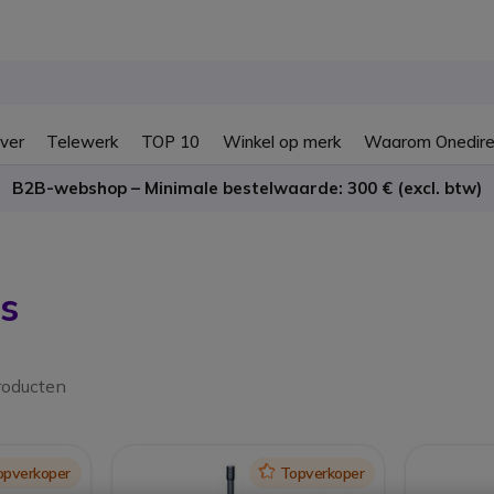
ver
Telewerk
TOP 10
Winkel op merk
Waarom Onedire
B2B-webshop – Minimale bestelwaarde: 300 € (excl. btw)
s
roducten
opverkoper
Icon
Topverkoper