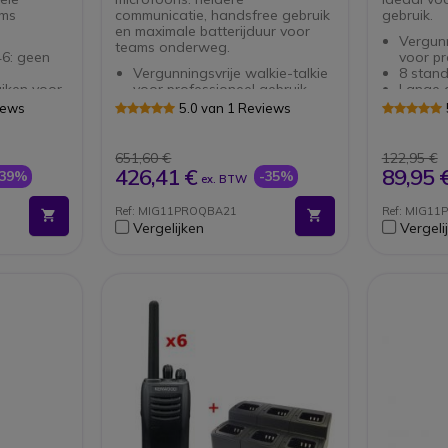
ams
communicatie, handsfree gebruik
gebruik.
en maximale batterijduur voor
Vergunn
teams onderweg.
46: geen
voor pr
Vergunningsvrije walkie-talkie
8 stan
uiken voor
voor professioneel gebruik
Lange 
s
8 standaard PMR446 kanalen
VOX-fu
iews
5.0 van 1 Reviews
Lange afstand 5 km
Robuus
d) en 3
Verstelbaar oortje met
chassis
oorhaak en microfoon
Progra
651,60 €
122,95 €
met
Met PTT-knop
(option
426,41 €
89,95 
-39%
-35%
ex. BTW
on
Ergonomisch en comfortabel
Ref: MIG11PROQBA21
Ref: MIG11
fortabel
Vergelijken
Vergeli