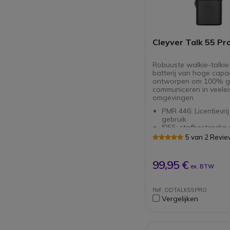
Cleyver Talk 55 Pr
Robuuste walkie-talkie
batterij van hoge capac
ontworpen om 100% gr
communiceren in veele
omgevingen
PMR 446: Licentievrij
gebruik
IP55: stofbestendig 
waterbestendig
5 van 2 Revi
Met 16 kanalen en 
codes
(programmeermogeli
99,95 €
ex. BTW
VOX-functie voor h
gebruik
Langdurige autonom
Ref: ODTALK55PRO
mAh batterij
Vergelijken
Laag batterijwaars
energiebesparende f
100% compatibel m
Motorola parken en 