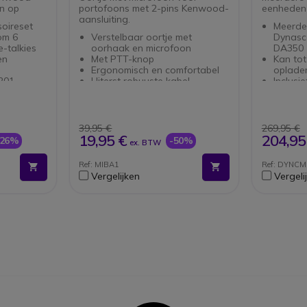
en op
portofoons met 2-pins Kenwood-
eenheden 
aansluiting.
soireset
Meerde
om 6
Verstelbaar oortje met
Dynasc
e-talkies
oorhaak en microfoon
DA350
en
Met PTT-knop
Kan tot
Ergonomisch en comfortabel
oplade
201,
Uiterst robuuste kabel
Inclusi
3301,
2-pins Kenwood-aansluiting
K2000,
TKD240,
39,95 €
269,95 €
jen: KNB-
19,95 €
204,95
-26%
-50%
ex. BTW
63L, KNB-
Ref: MIBA1
Ref: DYNCM
Vergelijken
Vergeli