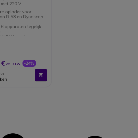
met 220 V.
re oplader voor
an R-58 en Dynascan
 6 apparaten tegelijk
n
ef 220 V voeding
 €
-24%
ex. BTW
58
jken