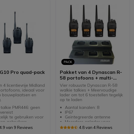
PACK
 G10 Pro quad-pack
Pakket van 4 Dynascan R-
58 portofoons + multi-
oplader
 4 licentievrije Midland
Vier robuuste Dynascan R-58
ortofoons, ideaal voor
walkie talkies + Meervoudige
p bouwplaatsen en
lader om tot 6 toestellen tegelijk
.
op te laden
-talkie PMR446: geen
Aantal kanalen: 8
 vereist
IP67
lijk te gebruiken voor
Geïntegreerde antenne
en gebruikers
Meerdere oplader voor
len (16 +
Dynascan R-58 en Dynascan
4.9 van 9 Reviews
4.8 van 4 Reviews
programmeerd) en 3
DA350