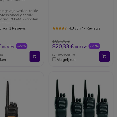
ingsvrije walkie-talkie
ofessioneel gebruik
daard PMR446 kanalen
afstand 5 km
nctie
5 van 1 Reviews
4.3 van 47 Reviews
t gegoten aluminium
mmeringssoftware
1.097,70 €
eel)
€
820,33 €
-27%
-25%
ex. BTW
ex. BTW
PRO
Ref: KW3501SIX
jken
Vergelijken