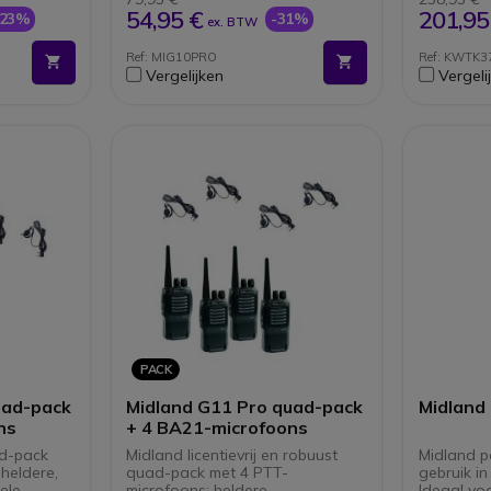
446.00625-446.19375 MHz
standa
54,95 €
201,95
-23%
-31%
ex. BTW
modus aan)
Traditionele band: 446 00625-
DSP dig
446 09375 MHz
hoge kw
Ref: MIG10PRO
Ref: KWTK
Auto Power Save-functie voor
Commun
Vergelijken
Vergeli
odus uit)
automatische
VOX- e
batterijbesparing
PACK
uad-pack
Midland G11 Pro quad-pack
Midland
ns
+ 4 BA21-microfoons
ad-pack
Midland licentievrij en robuust
Midland po
heldere,
quad-pack met 4 PTT-
gebruik in
ele
microfoons: heldere
Ideaal vo