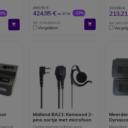
jkheden)
Scrambler (spraakcodering)
vermog
Ruisonderdrukking
480,95 €
319,80 €
Geïntegreerde antenne
424,95 €
213,21
-12%
-3%
ex. BTW
Lader met 6 plekken
inbegrepen
Ref: DYNL88PACK
Ref: MIG10
Vergelijken
Vergeli
oor
Midland BA21: Kenwood 2-
Meerder
pins oortje met microfoon
Dynasca
Kenwood
Oortje met microfoon voor
Meerdere 