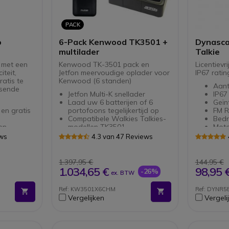
PACK
o
6-Pack Kenwood TK3501 +
Dynasca
multilader
Talkie
 met een
Kenwood TK-3501 pack en
Licentievr
iteit,
Jetfon meervoudige oplader voor
IP67 ratin
atis te
Kenwood (6 standen)
Aant
isende
Jetfon Multi-K snellader
IP67
Laad uw 6 batterijen of 6
Geïn
 en gratis
portofoons tegelijkertijd op
FM R
Compatibele Walkies Talkies-
Bedr
en
modellen TK3501
Moto
aans
ews
4.3 van 47 Reviews
214 DSC-
jkheden)
1.397,95 €
144,95 €
andsfree
1.034,65 €
98,95 
-26%
ex. BTW
ie: 2200
Ref: KW3501X6CHM
Ref: DYNR5
Vergelijken
Vergeli
chuwing en
unctie
et
2-pins