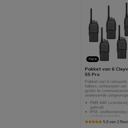
accessoires
PACK
Pakket van 6 Cleyv
55 Pro
Pakket van 6 robuuste
talkies, ontworpen o
gratis te communiceren
veeleisende omgeving
PMR 446: Licentievrij
gebruik
IP55: stofbestendig 
waterbestendig
Met 16 kanalen en 
5.0 van 2 Rev
codes