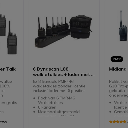
PACK
er Talk
6 Dynascan L88
Midland
walkietalkies + lader met 6
plekken
 walkie-
6x 8-kanaals PMR446
Pakket van
m 100%
walkietalkies zonder licentie,
G10 Pro-p
 in
inclusief lader met 6 posities
gebruik o
en
onderweg
Pack van 6 PMR446
 en gratis
Walkietalkies
Walkie
8 kanalen
licentie
en
Maximaal uitgestraald
Gemakke
vermogen: 500 mW
onervar
214 DSC-
1600 mAH lithium-ionbatterij
32 kana
iews
VOX-functie
voorge