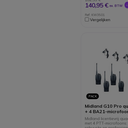
Levensduur accu
140,95 €
ex. BTW
(stroombesparings
20 uur
Ref: KW3501
Levensduur accu
Vergelijken
(stroombesparingsm
14 uur
PACK
Midland G10 Pro q
+ 4 BA21-microfoo
Midland licentievrij qu
met 4 PTT-microfoons: 
robuuste en profession