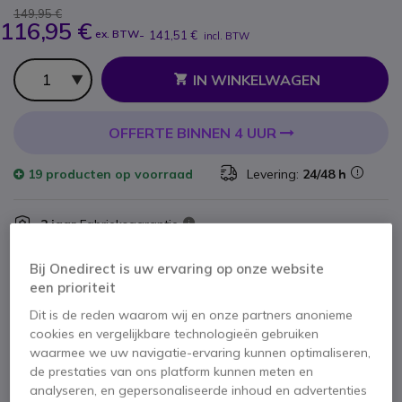
149,95 €
116,95 €
ex. BTW
-
141,51 €
incl. BTW
Aantal
IN WINKELWAGEN
OFFERTE BINNEN 4 UUR
19 producten
op voorraad
Levering:
24/48 h
2 jaar
Fabrieksgarantie
Bij Onedirect is uw ervaring op onze website
een prioriteit
Dit is de reden waarom wij en onze partners anonieme
cookies en vergelijkbare technologieën gebruiken
Belangrijkste kenmerken
waarmee we uw navigatie-ervaring kunnen optimaliseren,
de prestaties van ons platform kunnen meten en
2,4" TFT-kleurenscherm
analyseren, en gepersonaliseerde inhoud en advertenties
Handenvrije functie