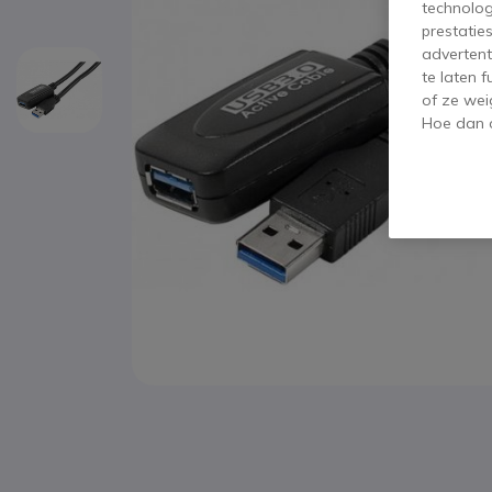
technolog
prestatie
advertent
te laten 
of ze wei
Hoe dan o
Ga naar het begin van de afbeeldingen-gallerij