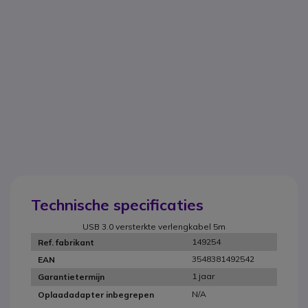
Technische specificaties
USB 3.0 versterkte verlengkabel 5m
149254
Ref. fabrikant
3548381492542
EAN
1 jaar
Garantietermijn
N/A
Oplaadadapter inbegrepen