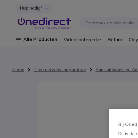
Hulp nodig?
Ga naar de inhoud
Alle Producten
Videoconferentie
Refurb
Cley
Home
IT en netwerk-apparatuur
Aansluitkabels en Ad
Ga naar het einde van de afbeeldingen-gallerij
Bij Oned
Dit is de