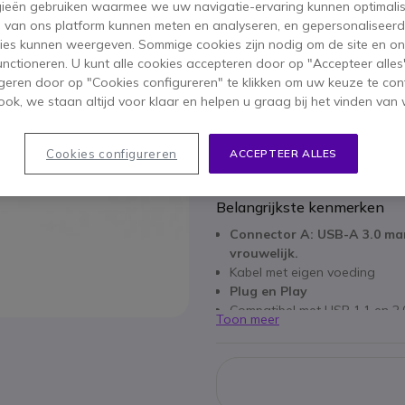
ieën gebruiken waarmee we uw navigatie-ervaring kunnen optimalis
24,95 €
ex. BTW
-
30,19 €
inc
s van ons platform kunnen meten en analyseren, en gepersonaliseer
ies kunnen weergeven. Sommige cookies zijn nodig om de site en on
Aantal
functioneren. U kunt alle cookies accepteren door op "Accepteer alles"
IN WIN
geren door op "Cookies configureren" te klikken om uw keuze te con
ok, we staan altijd voor klaar en helpen u graag bij het vinden van 
Niet op voorraad
1 jaar
Fabrieksgarantie
Cookies configureren
ACCEPTEER ALLES
Belangrijkste kenmerken
Connector A: USB-A 3.0 man
vrouwelijk.
Kabel met eigen voeding
Plug en Play
Compatibel met USB 1.1 en 2.
Toon meer
Overdrachtssnelheden tot 
Compatibel met Windows, Ma
Lengte: 5m
Kleur: Zwart