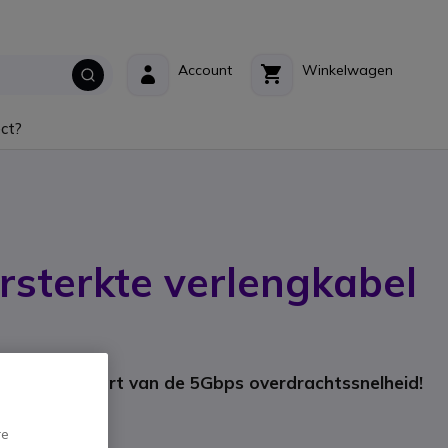
Account
Winkelwagen
ct?
rsterkte verlengkabel
: 149254
t uit de buurt van de 5Gbps overdrachtssnelheid!
re