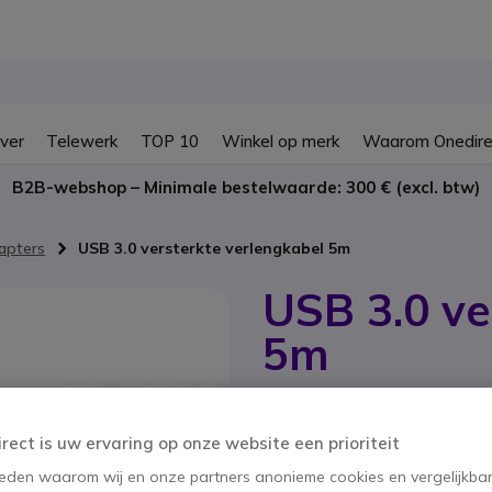
ver
Telewerk
TOP 10
Winkel op merk
Waarom Onedire
B2B-webshop – Minimale bestelwaarde: 300 € (excl. btw)
apters
USB 3.0 versterkte verlengkabel 5m
USB 3.0 ve
5m
SKU CRAUSB5 // Referentie fabrikant
Houd uw USB 3.0 apparaa
irect is uw ervaring op onze website een prioriteit
BESPAAR 2,00 €
 reden waarom wij en onze partners anonieme cookies en vergelijkba
26,95 €