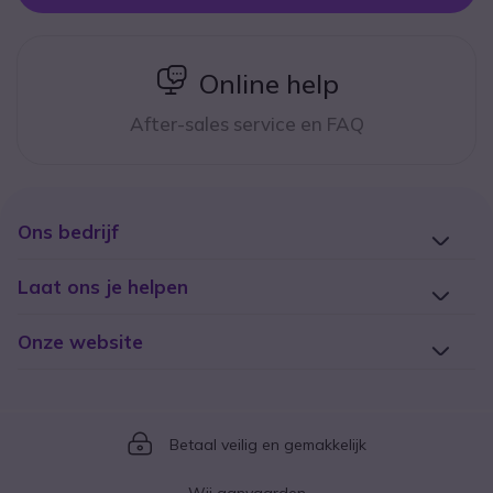
icon
Online help
After-sales service en FAQ
Ons bedrijf
Laat ons je helpen
Onze website
Icon
Betaal veilig en gemakkelijk
Wij aanvaarden