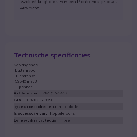
kwaliteit krijgt die u van een Plantronics-product
verwacht.
Technische specificaties
Vervangende
batterij voor
Plantronics
CS540 met 3
pennen
784Q3AA#ABB
0197029639950
Batterij - oplader
Koptelefoons
Nee