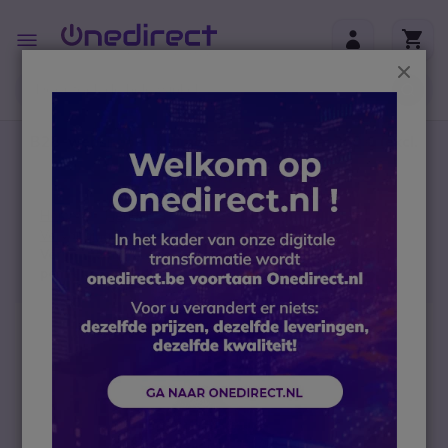
Ga naar de inhoud
Toggle
Nav
Sluit
B2B-webshop – Minimale bestelwaarde: 300 € (excl.
btw)
Home
Headsets
Accessoires
Vervanging headsets en onderdelen
Vervangende batterij voor Plantronics CS540 met 3
pennen
Ga naar het einde van de afbeeldingen-gallerij