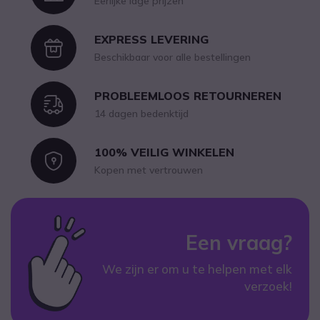
Eerlijke lage prijzen
EXPRESS LEVERING
Icon
Beschikbaar voor alle bestellingen
PROBLEEMLOOS RETOURNEREN
Icon
14 dagen bedenktijd
100% VEILIG WINKELEN
Icon
Kopen met vertrouwen
Een vraag?
We zijn er om u te helpen met elk
verzoek!