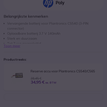
Belangrijkste kenmerken
Vervangende batterij voor Plantronics CS540 (3-PIN
connector)
Oplaadbare batterij 3.7 V 140mAh
Sterk en duurzaam
Tot 7 uur gesprekstijd
Toon meer
Oplaadtijd 3h
Voldoet aan de nieuwe EU-veiligheidsvoorschriften
Productreeks:
Reserve accu voor Plantronics CS540/C565
38,45 €
34,95 €
ex. BTW