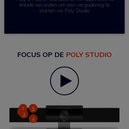
enkele seconden om een vergadering te
starten via Poly Studio
FOCUS OP DE
POLY STUDIO
Play
2
5
1
3
4