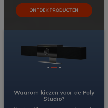
ONTDEK PRODUCTEN
1
2
3
Waarom kiezen voor de Poly
Studio?