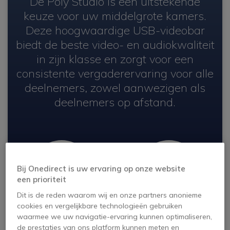
De Poly Studio is een uitstekende
keuze voor uw middelgrote kamers.
Deze hoogwaardige USB-videobar
biedt de beste video- en audiokwaliteit
in zijn klasse en zorgt voor een
consistente vergaderervaring voor alle
deelnemers, zowel aanwezigen als
deelnemers op afstand.
Bij Onedirect is uw ervaring op onze website
een prioriteit
Dit is de reden waarom wij en onze partners anonieme
cookies en vergelijkbare technologieën gebruiken
waarmee we uw navigatie-ervaring kunnen optimaliseren,
Krachtig
Gelijke
de prestaties van ons platform kunnen meten en