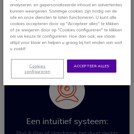
analyseren, en gepersonaliseerde inhoud en advertenties
geluid:
video-
kunnen weergeven. Sommige cookies zijn nodig om de
ervaring:
site en onze diensten te laten functioneren. U kunt alle
Zodat iedereen
cookies accepteren door op "Accepteer alles" te klikken
duidelijk kan
of ze weigeren door op "Cookies configureren" te klikken
horen en
Met
om uw keuze te configureren. Hoe dan ook, we staan
gehoord kan
automatische
worden
kadrering en
altijd voor klaar en helpen u graag bij het vinden van wat
tracking
u zoekt!
Cookies
ACCEPTEER ALLES
configureren
Een intuïtief systeem:
Plug & Play of standalone, het duurt slechts