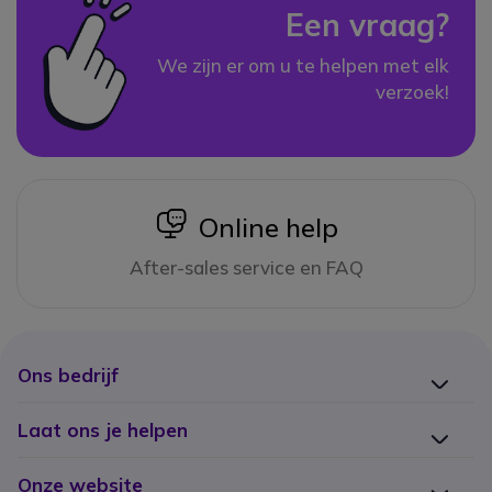
Een vraag?
We zijn er om u te helpen met elk
verzoek!
icon
Online help
After-sales service en FAQ
Ons bedrijf
Laat ons je helpen
Onze website