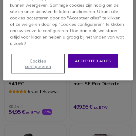
422,95 €
1.080,95 €
-9%
-10%
ex. BTW
ex. BTW
kunnen weergeven. Sommige cookies zijn nodig om de
site en onze diensten te laten functioneren. U kunt alle
cookies accepteren door op "Accepteer alles" te klikken
of ze weigeren door op "Cookies configureren" te klikken
om uw keuze te configureren. Hoe dan ook, we staan
altijd voor klaar en helpen u graag bij het vinden van wat
u zoekt!
Cookies
ACCEPTEER ALLES
configureren
OM System VN-
Philips SpeechOne
541PC
met SE Pro Dictate
5 van 1 Reviews
499,95 €
60,45 €
ex. BTW
54,95 €
-9%
ex. BTW