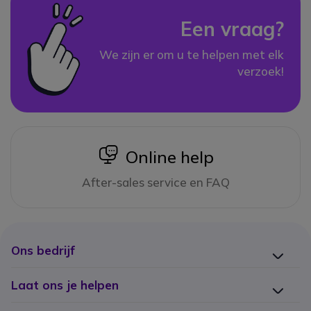
Een vraag?
We zijn er om u te helpen met elk
verzoek!
icon
Online help
After-sales service en FAQ
Ons bedrijf
Laat ons je helpen