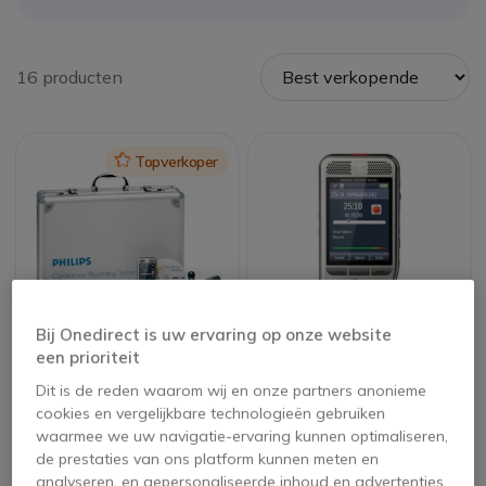
16 producten
Icon
Topverkoper
Bij Onedirect is uw ervaring op onze website
een prioriteit
Philips DPM8900 Kit
Philips DPM6000
Pocket Memo Digitale
Dit is de reden waarom wij en onze partners anonieme
Spraakrecorder
cookies en vergelijkbare technologieën gebruiken
5 van 1 Reviews
waarmee we uw navigatie-ervaring kunnen optimaliseren,
de prestaties van ons platform kunnen meten en
466,35 €
1.195,65 €
analyseren, en gepersonaliseerde inhoud en advertenties