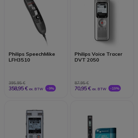
Philips SpeechMike
Philips Voice Tracer
LFH3510
DVT 2050
395,95 €
87,95 €
358,95 €
70,95 €
-9%
-19%
ex. BTW
ex. BTW