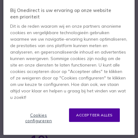
Bij Onedirect is uw ervaring op onze website
een prioriteit
Dit is de reden waarom wij en onze partners anonieme
cookies en vergelijkbare technologieën gebruiken
waarmee we uw navigatie-ervaring kunnen optimaliseren,
de prestaties van ons platform kunnen meten en
analyseren, en gepersonaliseerde inhoud en advertenties
kunnen weergeven. Sommige cookies zijn nodig om de
site en onze diensten te laten functioneren. U kunt alle
cookies accepteren door op "Accepteer alles" te klikken
of ze weigeren door op "Cookies configureren" te klikken
om uw keuze te configureren. Hoe dan ook, we staan
altijd voor klaar en helpen u graag bij het vinden van wat
1
u zoekt!
Microfoonbuis voor
Ga naar het begin van de afbeeldingen-gallerij
Plantronics Encore
Cookies
ACCEPTEER ALLES
configureren
HW510/520 (Pack