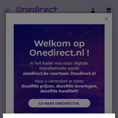
Ga naar de inhoud
Toggle
Nav
Sluit
B2B-webshop – Minimale bestelwaarde: 300 € (excl.
btw)
Home
Headsets
Accessoires
Vervanging headsets en onderdelen
Microfoonbuis voor Plantronics Encore HW510/520 (Pack
van 10)
Ga naar het einde van de afbeeldingen-gallerij