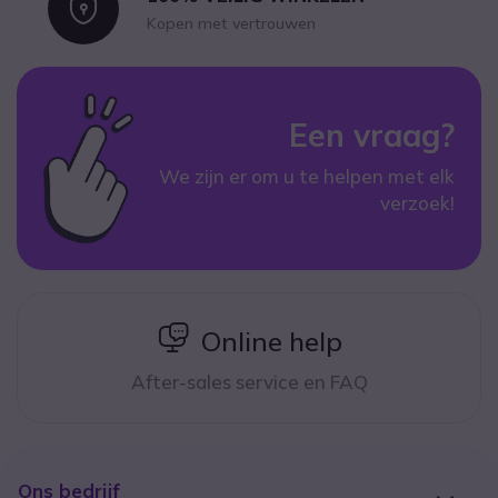
Icon
Kopen met vertrouwen
Een vraag?
We zijn er om u te helpen met elk
verzoek!
icon
Online help
After-sales service en FAQ
Ons bedrijf