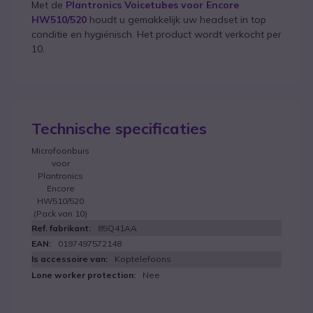
Met de
Plantronics Voicetubes voor Encore
HW510/520
houdt u gemakkelijk uw headset in top
conditie en hygiënisch. Het product wordt verkocht per
10.
Technische specificaties
Microfoonbuis
voor
Plantronics
Encore
HW510/520
(Pack van 10)
85Q41AA
0197497572148
Koptelefoons
Nee