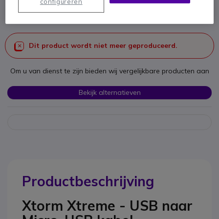
configureren
SKU XTCXX001 // Referentie fabrikant: CXX001
Een robuuste USB - Micro-USB aansluitkabel.
Dit product wordt niet meer geproduceerd.
Om u van dienst te zijn bieden wij vergelijkbare producten aan
Bekijk alternatieven
Productbeschrijving
Xtorm Xtreme - USB naar