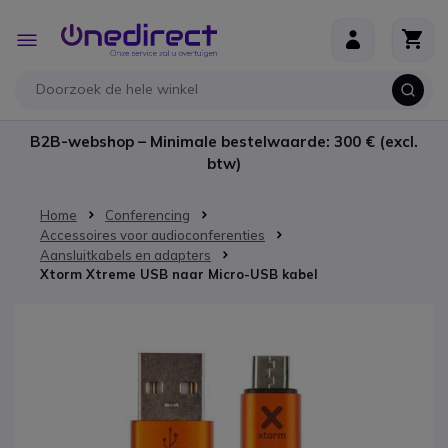
Ga naar de inhoud
Toggle
Nav
B2B-webshop – Minimale bestelwaarde: 300 € (excl.
btw)
Home
Conferencing
Accessoires voor audioconferenties
Aansluitkabels en adapters
Xtorm Xtreme USB naar Micro-USB kabel
Ga naar het einde van de afbeeldingen-gallerij