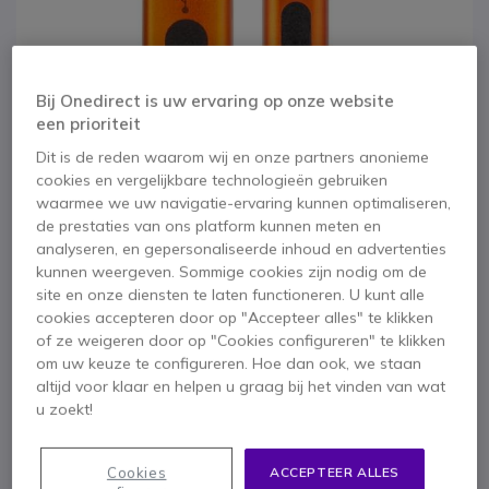
Bij Onedirect is uw ervaring op onze website
een prioriteit
Dit is de reden waarom wij en onze partners anonieme
cookies en vergelijkbare technologieën gebruiken
waarmee we uw navigatie-ervaring kunnen optimaliseren,
de prestaties van ons platform kunnen meten en
analyseren, en gepersonaliseerde inhoud en advertenties
kunnen weergeven. Sommige cookies zijn nodig om de
site en onze diensten te laten functioneren. U kunt alle
cookies accepteren door op "Accepteer alles" te klikken
1
2
3
of ze weigeren door op "Cookies configureren" te klikken
Xtorm Xtreme USB
Ga naar het begin van de afbeeldingen-gallerij
om uw keuze te configureren. Hoe dan ook, we staan
altijd voor klaar en helpen u graag bij het vinden van wat
naar Micro-USB
u zoekt!
kabel
Cookies
ACCEPTEER ALLES