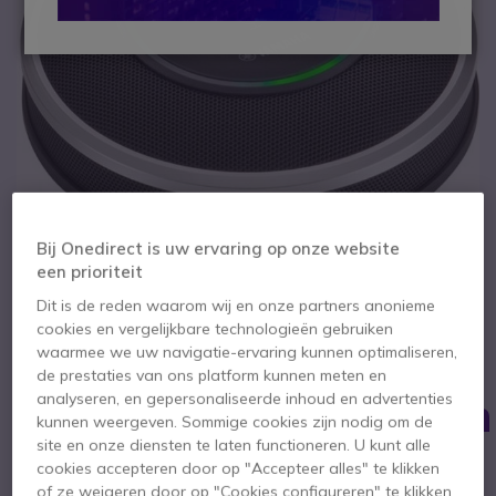
Bij Onedirect is uw ervaring op onze website
een prioriteit
Dit is de reden waarom wij en onze partners anonieme
cookies en vergelijkbare technologieën gebruiken
1
2
3
4
waarmee we uw navigatie-ervaring kunnen optimaliseren,
Yamaha YVC-1000
Ga naar het begin van de afbeeldingen-gallerij
de prestaties van ons platform kunnen meten en
Uitbreidingsmicrofoon
analyseren, en gepersonaliseerde inhoud en advertenties
kunnen weergeven. Sommige cookies zijn nodig om de
site en onze diensten te laten functioneren. U kunt alle
SKU YAYVC1000EXT // Referentie fabrikant: 10-YVCMIC1000EX
cookies accepteren door op "Accepteer alles" te klikken
Omnidirectionele uitbreidingsmicrofoon voor
of ze weigeren door op "Cookies configureren" te klikken