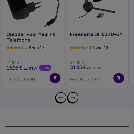
Oplader voor Yealink
Freemate DH037U-GY
Telefoons
4.8 van 13
4.6 van 13
Reviews
Reviews
21,95 €
31,99 €
31,95 €
15,95 €
-27%
ex. BTW
ex. BTW
Ref: YEALINKALIM
Ref: FRDH037UGY