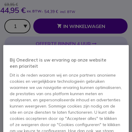
69,95 €
44,95 €
ex. BTW
-
54,39 €
incl. BTW
Aantal
IN WINKELWAGEN
OFFERTE BINNEN 4 UUR
Niet op voorraad
Bij Onedirect is uw ervaring op onze website
een prioriteit
2 jaar
Fabrieksgarantie
Dit is de reden waarom wij en onze partners anonieme
cookies en vergelijkbare technologieën gebruiken
waarmee we uw navigatie-ervaring kunnen optimaliseren,
de prestaties van ons platform kunnen meten en
analyseren, en gepersonaliseerde inhoud en advertenties
kunnen weergeven. Sommige cookies zijn nodig om de
site en onze diensten te laten functioneren. U kunt alle
Belangrijkste kenmerken
cookies accepteren door op "Accepteer alles" te klikken
Telefoon met 2 SIP accounts
of ze weigeren door op "Cookies configureren" te klikken
Conferentie voor 5 deelnemers
om uw keuze te configureren. Hoe dan ook, we staan