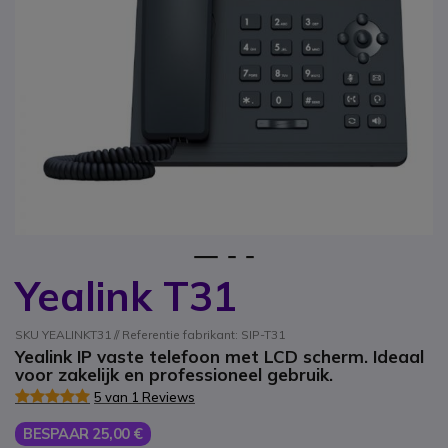
1
2
3
Yealink T31
Ga naar het begin van de afbeeldingen-gallerij
SKU YEALINKT31 // Referentie fabrikant: SIP-T31
Yealink IP vaste telefoon met LCD scherm. Ideaal
voor zakelijk en professioneel gebruik.
5 van 1 Reviews
BESPAAR 25,00 €