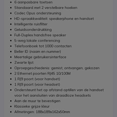
6 aanpasbare toetsen
Standaard met 2 verstelbare hoeken
Codec Opus ondersteuning
HD-spraakkwaliteit: speakerphone en handset
Intelligente ruisfilter
Geluidsonderdrukking
Full-Duplex handsfree speaker
5-weg lokale conferencing
Telefoonboek tot 1000 contacten
Beller ID (naam en nummer)
Meertalige gebruikersinterface
Zwarte lijst
Oproepgeschiedenis: gemist, ontvangen, gekozen
2 Ethernet poorten RJ45 10/100M
1 RJ9 poort (voor handset)
1 RJ9 poort (voor headset)
Ondersteunt het op afstand optillen van de handset
voor het aansluiten van draadloze headsets
Aan de muur te bevestigen
Klassieke grijze kleur
Afmetingen: 188x189x162x50mm