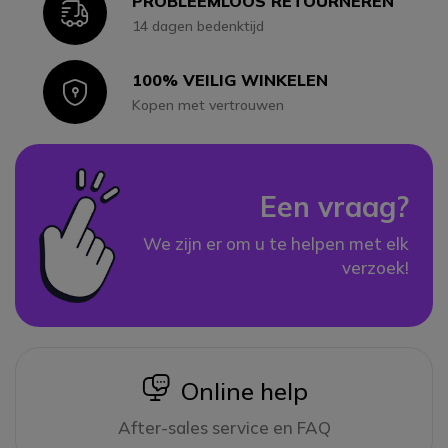
PROBLEEMLOOS RETOURNEREN
Icon
14 dagen bedenktijd
100% VEILIG WINKELEN
Icon
Kopen met vertrouwen
Een vraag?
We zijn er om u te helpen met elk
verzoek!
icon
Online help
After-sales service en FAQ