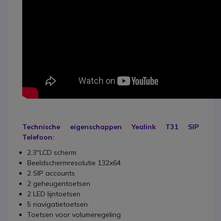
Technische eigenschappen Yealink T31 SIP
Telefoon:
2.3''LCD scherm
Beeldschermresolutie 132x64
2 SIP accounts
2 geheugentoetsen
2 LED lijntoetsen
5 navigatietoetsen
Toetsen voor volumeregeling