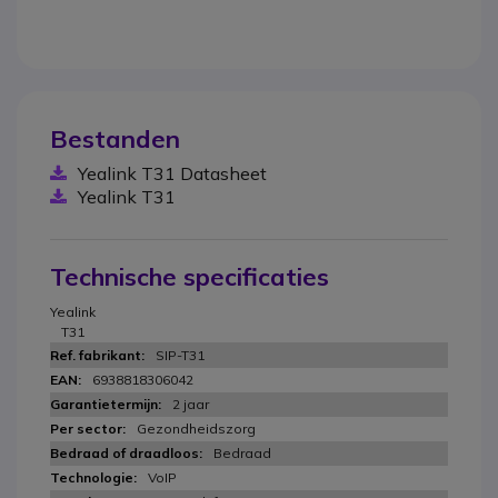
Bestanden
Yealink T31 Datasheet
Yealink T31
Technische specificaties
Yealink
T31
SIP-T31
6938818306042
2 jaar
Gezondheidszorg
Bedraad
VoIP