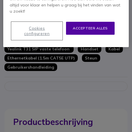
Programmeerbare functies voor 6 toetsen
altijd voor klaar en helpen u graag bij het vinden van wat
Twee Ethernet-poorten
u zoekt!
2.3" LCD display voor snelle weergave van informatie
Full duplex HD-geluidskwaliteit voor heldere gesprekken
Toon meer
Mogelijkheid tot wandmontage
Cookies
ACCEPTEER ALLES
configureren
Meegeleverd in de doos
Yealink T31 SIP vaste telefoon
Handset
Kabel
Ethernetkabel (1.5m CAT5E UTP)
Steun
Gebruikershandleiding
Productbeschrijving