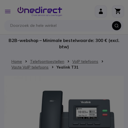
Ga naar de inhoud
Toggle
Nav
B2B-webshop – Minimale bestelwaarde: 300 € (excl.
btw)
Home
Telefoontoestellen
VoIP telefoons
Vaste VoIP telefoons
Yealink T31
Ga naar het einde van de afbeeldingen-gallerij