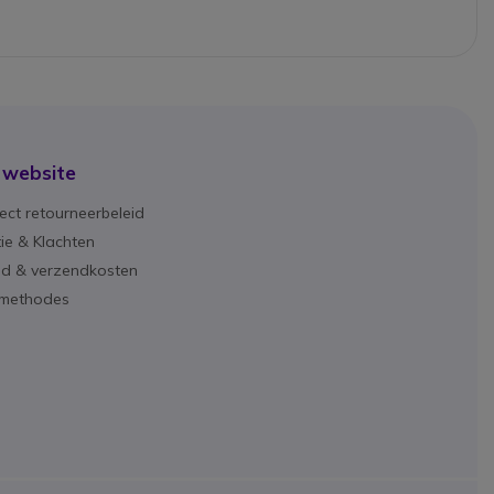
 website
ect retourneerbeleid
ie & Klachten
ijd & verzendkosten
lmethodes