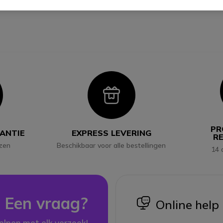
con
Icon
PR
RANTIE
EXPRESS LEVERING
R
jzen
Beschikbaar voor alle bestellingen
14 
Een vraag?
icon
Online help
elpen met elk verzoek!