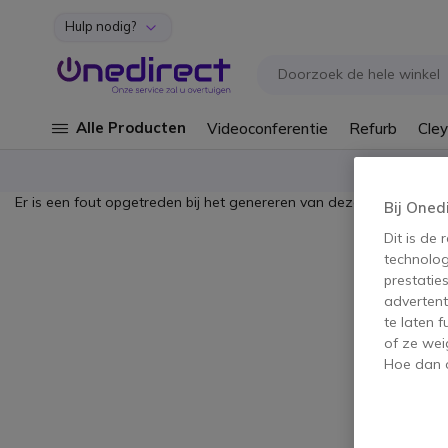
Hulp nodig?
Ga naar de inhoud
Alle Producten
Videoconferentie
Refurb
Cley
Er is een fout opgetreden bij het genereren van deze content.
Bij Oned
Dit is de
technolog
prestatie
advertent
te laten 
of ze wei
Hoe dan o