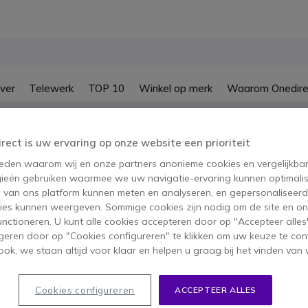
ver
Telewerk
TOP 10
Winkel op merk
Waarom Onedire
B2B-webshop – Minimale bestelwaarde: 300 € (excl. btw)
irect is uw ervaring op onze website een prioriteit
 reden waarom wij en onze partners anonieme cookies en vergelijkba
ieën gebruiken waarmee we uw navigatie-ervaring kunnen optimalis
s van ons platform kunnen meten en analyseren, en gepersonaliseer
ies kunnen weergeven. Sommige cookies zijn nodig om de site en on
functioneren. U kunt alle cookies accepteren door op "Accepteer alles"
geren door op "Cookies configureren" te klikken om uw keuze te con
ok, we staan altijd voor klaar en helpen u graag bij het vinden van 
Cookies configureren
ACCEPTEER ALLES