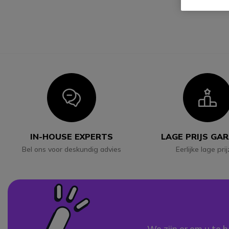
Icon
I
IN-HOUSE EXPERTS
LAGE PRIJS GA
Bel ons voor deskundig advies
Eerlijke lage pri
We zijn er om u te h