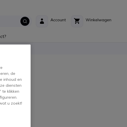
Account
Winkelwagen
ct?
re
eren, de
de inhoud en
ze diensten
 te klikken
figureren.
wat u zoekt!