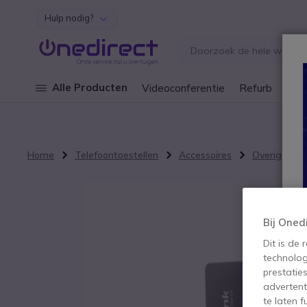
Hulp nodig?
Ga naar de inhoud
Alle Producten
Videoconferentie
Refurb
Cley
Home
Telefoontoestellen
Accessoires
Overige tel
Ga naar het einde van de afbeeldingen-gallerij
Bij Oned
Dit is de
technolog
prestatie
advertent
te laten 