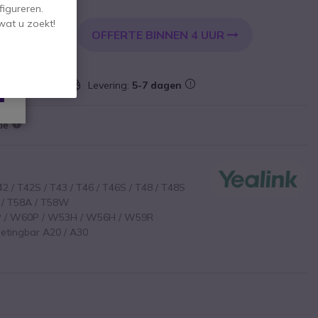
l. BTW
figureren.
wat u zoekt!
OFFERTE BINNEN 4 UUR
KELWAGEN
mvoorraad
Levering:
5-7 dagen
tie
2 / T42S / T43 / T46 / T46S / T48 / T48S
 / T58A / T58W
P / W60P / W53H / W56H / W59R
etingbar A20 / A30