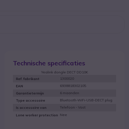
Technische specificaties
Yealink dongle DECT DD10K
1300020
Ref. fabrikant
6938818302105
EAN
6 maanden
Garantietermijn
Bluetooth-WiFi-USB-DECT plug
Type accessoire
Telefoon - Vast
Is accessoire van
Nee
Lone worker protection