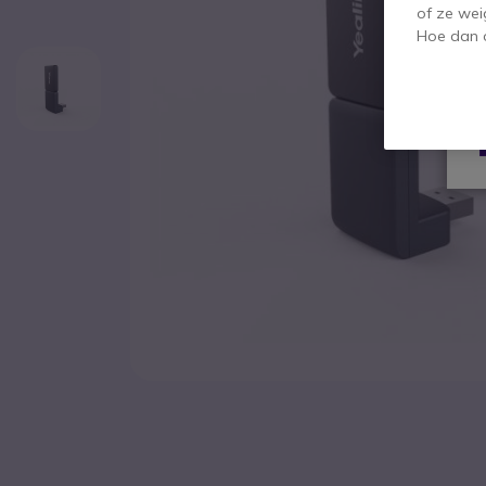
of ze wei
Hoe dan o
Ga naar het begin van de afbeeldingen-gallerij