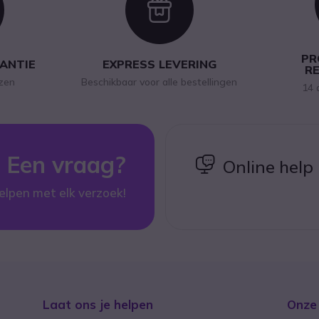
con
Icon
PR
RANTIE
EXPRESS LEVERING
R
jzen
Beschikbaar voor alle bestellingen
14 
Een vraag?
icon
Online help
elpen met elk verzoek!
Laat ons je helpen
Onze