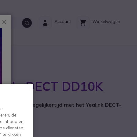
Sluiten
Account
Winkelwagen
ct?
ongle DECT DD10K
rikant: 1300020
1S / T42S tegelijkertijd met het Yealink DECT-
re
een telefoon
eren, de
de inhoud en
ze diensten
 te klikken