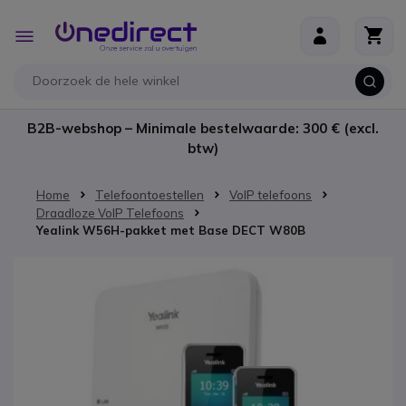
Ga naar de inhoud
Toggle
Nav
B2B-webshop – Minimale bestelwaarde: 300 € (excl.
btw)
Home
Telefoontoestellen
VoIP telefoons
Draadloze VoIP Telefoons
Yealink W56H-pakket met Base DECT W80B
Ga naar het einde van de afbeeldingen-gallerij