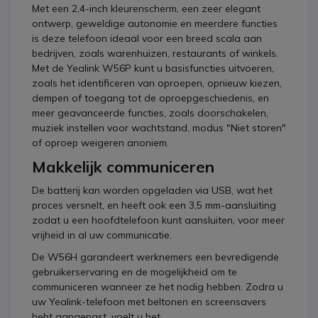
Met een 2,4-inch kleurenscherm, een zeer elegant
ontwerp, geweldige autonomie en meerdere functies
is deze telefoon ideaal voor een breed scala aan
bedrijven, zoals warenhuizen, restaurants of winkels.
Met de Yealink W56P kunt u basisfuncties uitvoeren,
zoals het identificeren van oproepen, opnieuw kiezen,
dempen of toegang tot de oproepgeschiedenis, en
meer geavanceerde functies, zoals doorschakelen,
muziek instellen voor wachtstand, modus "Niet storen"
of oproep weigeren anoniem.
Makkelijk communiceren
De batterij kan worden opgeladen via USB, wat het
proces versnelt, en heeft ook een 3,5 mm-aansluiting
zodat u een hoofdtelefoon kunt aansluiten, voor meer
vrijheid in al uw communicatie.
De W56H garandeert werknemers een bevredigende
gebruikerservaring en de mogelijkheid om te
communiceren wanneer ze het nodig hebben. Zodra u
uw Yealink-telefoon met beltonen en screensavers
hebt aangepast, voelt u het.