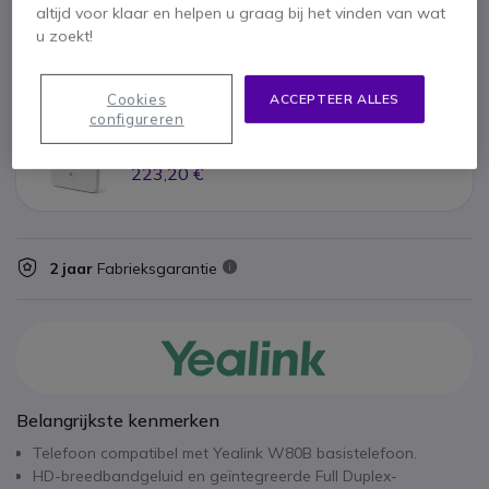
altijd voor klaar en helpen u graag bij het vinden van wat
u zoekt!
86,40 €
Cookies
ACCEPTEER ALLES
configureren
x1
Yealink W80B DECT basis
223,20 €
2 jaar
Fabrieksgarantie
Belangrijkste kenmerken
Telefoon compatibel met Yealink W80B basistelefoon.
HD-breedbandgeluid en geïntegreerde Full Duplex-