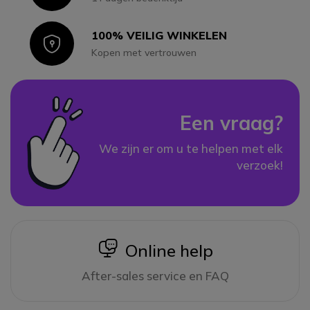
100% VEILIG WINKELEN
Icon
Kopen met vertrouwen
Een vraag?
We zijn er om u te helpen met elk
verzoek!
icon
Online help
After-sales service en FAQ