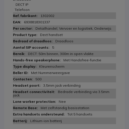
DECT IP
Telefoon
1302002
6938818301337
Detailhandel, Vervoer en logistiek, Onderwijs
Dect handset
Draadloos
5
DECT: 50m binnen, 300m in open vlakte
Met Handsfree-functie
Kleurenscherm
Met Nummerweergave
500
3,5mm jack verbinding
Bedrade verbinding via 3.5mm
jack
Nee
Met zelfstandig basisstation
Tot 5 handsets
Lithium-ion batterij