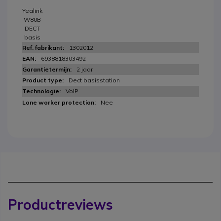
Yealink
W80B
DECT
basis
1302012
6938818303492
2 jaar
Dect basisstation
VoIP
Nee
Productreviews