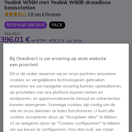
Yealink W56H met Yealink W80B draadloos
basisstation
3.8 van 6 Reviews
BESPAAR 260,84 €
PACK
656,85 €
396,01 €
ex. BTW
-
479,17 €
incl. BTW
Aantal
IN WINKELWAGEN
Bij Onedirect is uw ervaring op onze website
een prioriteit
Dit is de reden waarom wij en onze partners anonieme
OFFERTE BINNEN 4 UUR
cookies en vergelijkbare technologieën gebruiken
waarmee we uw navigatie-ervaring kunnen optimaliseren,
Niet op voorraad
de prestaties van ons platform kunnen meten en
100+ producten in platformvoorraad
analyseren, en gepersonaliseerde inhoud en advertenties
Levering:
5-7 dagen
kunnen weergeven. Sommige cookies zijn nodig om de
site en onze diensten te laten functioneren. U kunt alle
Dit pakket bevat:
cookies accepteren door op "Accepteer alles" te klikken
of ze weigeren door op "Cookies configureren" te klikken
om uw keuze te configureren. Hoe dan ook, we staan
x2
Yealink W56H Draadloze DECT IP Telefoon