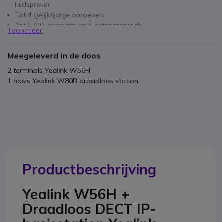
luidspreker.
Tot 4 gelijktijdige oproepen.
Tot 5 SIP-accounts en 5 extra terminals.
Toon meer
2 4-inch kleurendisplay
Grote autonomie
Meegeleverd in de doos
Snel opladen
Aansluiting headset 3 5 mm.
2 terminals Yealink W56H
1 basis Yealink W80B draadloos station
Productbeschrijving
Yealink W56H +
Draadloos DECT IP-