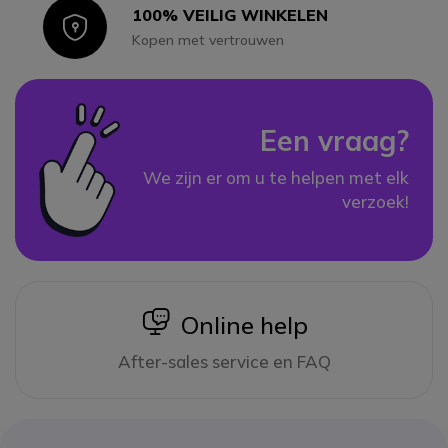
100% VEILIG WINKELEN
Icon
Kopen met vertrouwen
Een vraag?
We zijn er om u te helpen met elk
verzoek!
icon
Online help
After-sales service en FAQ