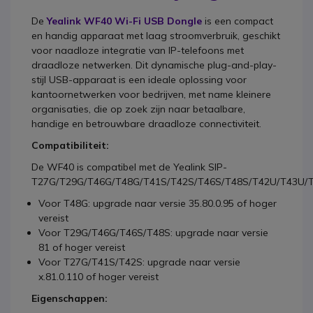
De
Yealink WF40 Wi-Fi USB Dongle
is een compact
en handig apparaat met laag stroomverbruik, geschikt
voor naadloze integratie van IP-telefoons met
draadloze netwerken. Dit dynamische plug-and-play-
stijl USB-apparaat is een ideale oplossing voor
kantoornetwerken voor bedrijven, met name kleinere
organisaties, die op zoek zijn naar betaalbare,
handige en betrouwbare draadloze connectiviteit.
Compatibiliteit:
De WF40 is compatibel met de Yealink SIP-
T27G/T29G/T46G/T48G/T41S/T42S/T46S/T48S/T42U/T43U/
Voor T48G: upgrade naar versie 35.80.0.95 of hoger
vereist
Voor T29G/T46G/T46S/T48S: upgrade naar versie
81 of hoger vereist
Voor T27G/T41S/T42S: upgrade naar versie
x.81.0.110 of hoger vereist
Eigenschappen: