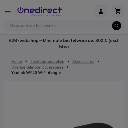
Ga naar de inhoud
Toggle
Nav
B2B-webshop – Minimale bestelwaarde: 300 € (excl.
btw)
Home
Telefoontoestellen
Accessoires
Overige telefoon accessoires
Yealink WF40 WiFi dongle
Ga naar het einde van de afbeeldingen-gallerij