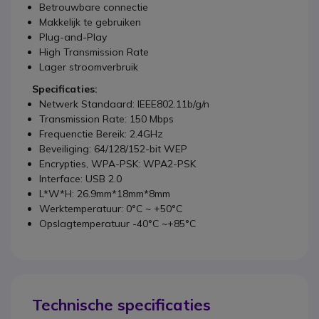
Betrouwbare connectie
Makkelijk te gebruiken
Plug-and-Play
High Transmission Rate
Lager stroomverbruik
Specificaties:
Netwerk Standaard: IEEE802.11b/g/n
Transmission Rate: 150 Mbps
Frequenctie Bereik: 2.4GHz
Beveiliging: 64/128/152-bit WEP
Encrypties, WPA-PSK: WPA2-PSK
Interface: USB 2.0
L*W*H: 26.9mm*18mm*8mm
Werktemperatuur: 0°C ~ +50°C
Opslagtemperatuur -40°C ~+85°C
Technische specificaties