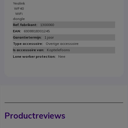
Yealink
WF40
WiFi
dongle
1300060
6938818301245
1 jaar
Overige accessoire
Koptelefoons
Nee
Productreviews