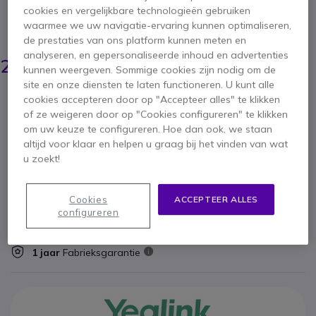
3.7 van 3 Reviews
cookies en vergelijkbare technologieën gebruiken
waarmee we uw navigatie-ervaring kunnen optimaliseren,
BESPAAR 18,00 €
de prestaties van ons platform kunnen meten en
46,15 €
analyseren, en gepersonaliseerde inhoud en advertenties
27,95 €
ex. BTW
-
33,82 €
kunnen weergeven. Sommige cookies zijn nodig om de
incl. BTW
site en onze diensten te laten functioneren. U kunt alle
Aantal
cookies accepteren door op "Accepteer alles" te klikken
IN WINKELWAGEN
of ze weigeren door op "Cookies configureren" te klikken
om uw keuze te configureren. Hoe dan ook, we staan
altijd voor klaar en helpen u graag bij het vinden van wat
OFFERTE BINNEN 4 UUR
u zoekt!
7 producten
op voorraad
Levering:
24/48 h
100+ producten in platformvoorraad
Cookies
ACCEPTEER ALLES
Levering:
5-7 dagen
configureren
1 jaar
Fabrieksgarantie