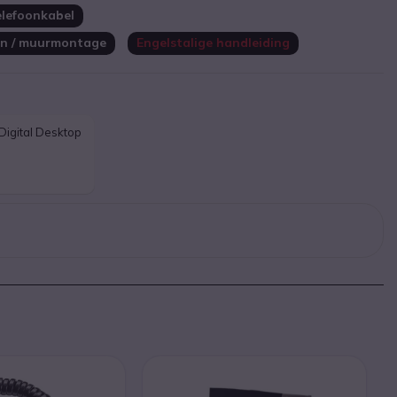
elefoonkabel
en / muurmontage
Engelstalige handleiding
Digital Desktop 