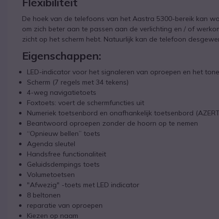
Flexibiliteit
De hoek van de telefoons van het Aastra 5300-bereik kan wor
om zich beter aan te passen aan de verlichting en / of werkom
zicht op het scherm hebt. Natuurlijk kan de telefoon desge
Eigenschappen:
LED-indicator voor het signaleren van oproepen en het ton
Scherm (7 regels met 34 tekens)
4-weg navigatietoets
Foxtoets: voert de schermfuncties uit
Numeriek toetsenbord en onafhankelijk toetsenbord (AZER
Beantwoord oproepen zonder de hoorn op te nemen
“Opnieuw bellen” toets
Agenda sleutel
Handsfree functionaliteit
Geluidsdempings toets
Volumetoetsen
"Afwezig" -toets met LED indicator
8 beltonen
reparatie van oproepen
Kiezen op naam