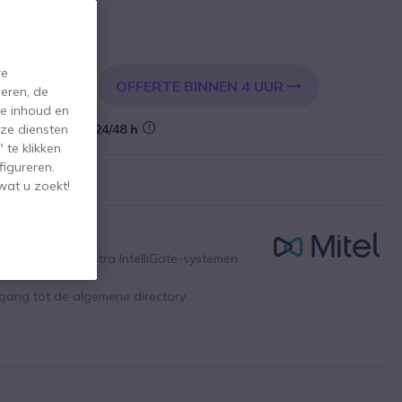
incl. BTW
re
OFFERTE BINNEN 4 UUR
KELWAGEN
eren, de
de inhoud en
Levering:
24/48 h
ze diensten
 te klikken
figureren.
wat u zoekt!
Digitale telefoon voor Aastra 400 5000 of Aastra IntelliGate-systemen
gang tot de algemene directory
senborduitbreidingsmodules