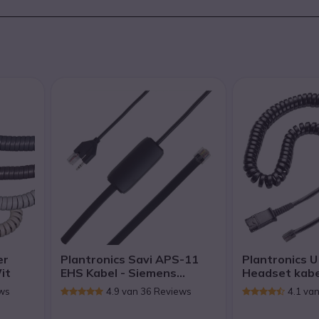
er
Plantronics Savi APS-11
Plantronics 
it
EHS Kabel - Siemens
Headset kabe
telefoon
Panasonic
ews
4.9 van 36 Reviews
4.1 va