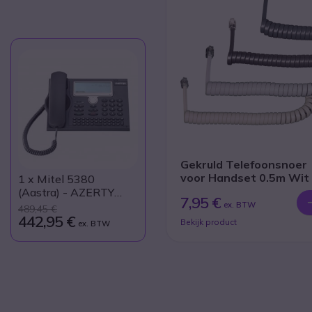
Gekruld Telefoonsnoer
voor Handset 0.5m Wit
1
x Mitel 5380
(Aastra) - AZERTY
7,95 €
Toetsenbord
ex. BTW
489,45 €
442,95 €
Bekijk product
ex. BTW