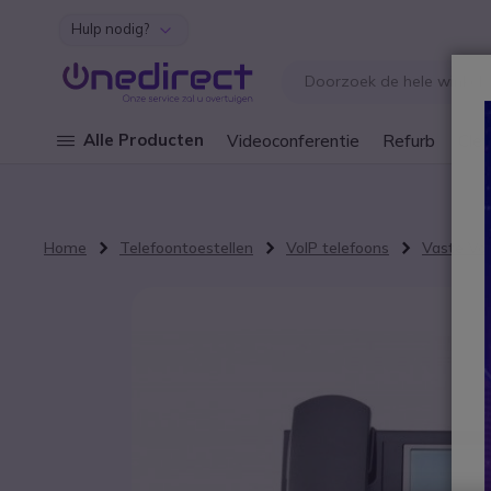
Hulp nodig?
Ga naar de inhoud
Alle Producten
Videoconferentie
Refurb
Cley
Home
Telefoontoestellen
VoIP telefoons
Vaste VoI
Ga naar het einde van de afbeeldingen-gallerij