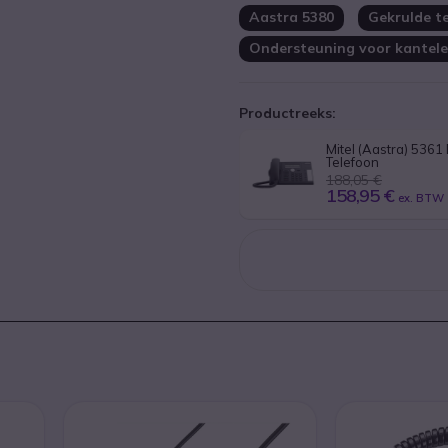
Aastra 5380
Gekrulde t
Ondersteuning voor kantel
Productreeks:
Mitel (Aastra) 5361 
Telefoon
188,05 €
158,95 €
ex. BTW