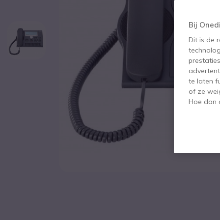
Bij Oned
Dit is de
technolog
prestatie
advertent
te laten 
of ze wei
Hoe dan o
Ga naar het begin van de afbeeldingen-gallerij