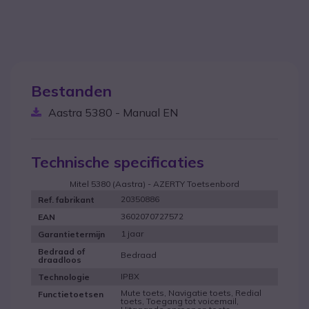
Bestanden
Aastra 5380 - Manual EN
Technische specificaties
Mitel 5380 (Aastra) - AZERTY Toetsenbord
20350886
Ref. fabrikant
3602070727572
EAN
1 jaar
Garantietermijn
Bedraad of
Bedraad
draadloos
IPBX
Technologie
Mute toets, Navigatie toets, Redial
Functietoetsen
toets, Toegang tot voicemail,