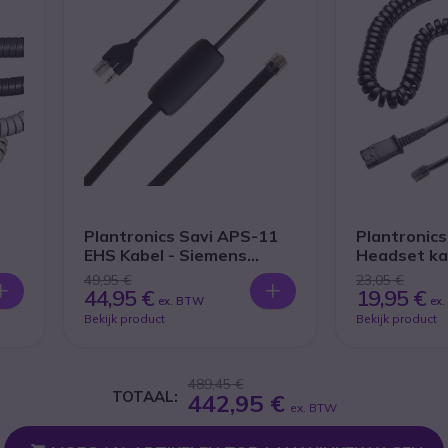
Plantronics Savi APS-11
Plantronic
EHS Kabel - Siemens
Headset ka
telefoon
Panasonic
49,95 €
23,05 €
44,95 €
19,95 €
ex. BTW
ex
Bekijk product
Bekijk product
489,45 €
TOTAAL:
442,95 €
ex. BTW