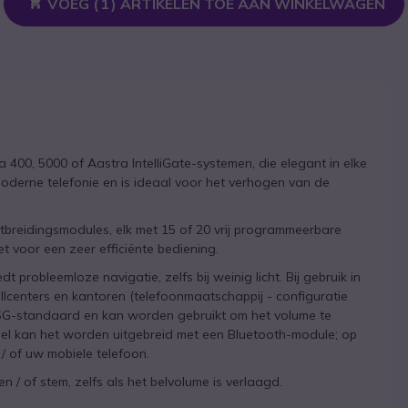
VOEG (
1
) ARTIKELEN TOE AAN WINKELWAGEN
 400, 5000 of Aastra IntelliGate-systemen, die elegant in elke
derne telefonie en is ideaal voor het verhogen van de
tbreidingsmodules, elk met 15 of 20 vrij programmeerbare
t voor een zeer efficiënte bediening.
probleemloze navigatie, zelfs bij weinig licht. Bij gebruik in
lcenters en kantoren (telefoonmaatschappij - configuratie
SG-standaard en kan worden gebruikt om het volume te
el kan het worden uitgebreid met een Bluetooth-module; op
/ of uw mobiele telefoon.
n / of stem, zelfs als het belvolume is verlaagd.