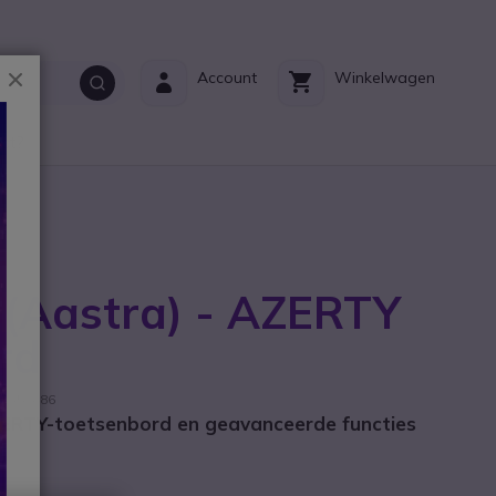
Sluiten
Account
Winkelwagen
ct?
 (Aastra) - AZERTY
rd
 20350886
ZERTY-toetsenbord en geavanceerde functies