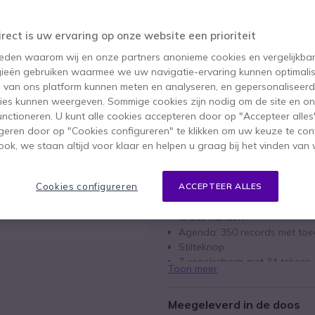
489,45 €
442,95 €
ex. BTW
-
535,97 €
irect is uw ervaring op onze website een prioriteit
 reden waarom wij en onze partners anonieme cookies en vergelijkba
Aantal
IN WIN
ieën gebruiken waarmee we uw navigatie-ervaring kunnen optimalis
s van ons platform kunnen meten en analyseren, en gepersonaliseer
1 producten
op voorraad
ies kunnen weergeven. Sommige cookies zijn nodig om de site en on
functioneren. U kunt alle cookies accepteren door op "Accepteer alles"
geren door op "Cookies configureren" te klikken om uw keuze te con
1 jaar
Fabrieksgarantie
ok, we staan altijd voor klaar en helpen u graag bij het vinden van 
Belangrijkste kenmerken
Cookies configureren
ACCEPTEER ALLES
Gratis handen
Agenda: 350 records met toe
Stilteknop
7-regelscherm met 34 tekens
Toon meer
Ondersteunt maximaal 3 toet
AZERTY-toetsenbord
Meegeleverd in de doos