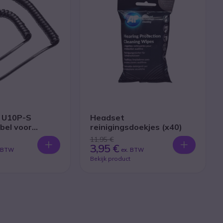
s U10P-S
Headset
bel voor
reinigingsdoekjes (x40)
11,95 €
3,95 €
. BTW
ex. BTW
Bekijk product