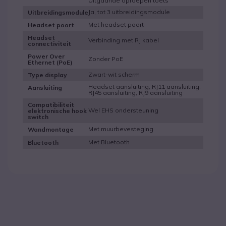
Uitgaande oproepen toets
Ja, tot 3 uitbreidingsmodule
Uitbreidingsmodule
Met headset poort
Headset poort
Headset
Verbinding met RJ kabel
connectiviteit
Power Over
Zonder PoE
Ethernet (PoE)
Zwart-wit scherm
Type display
Headset aansluiting, RJ11 aansluiting,
Aansluiting
RJ45 aansluiting, RJ9 aansluiting
Compatibiliteit
Wel EHS ondersteuning
elektronische hook
switch
Met muurbevesteging
Wandmontage
Met Bluetooth
Bluetooth