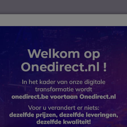
ver
Telewerk
TOP 10
Winkel op merk
Waarom Onedire
B2B-webshop – Minimale bestelwaarde: 300 € (excl. btw)
P telefoons
Mitel 5380 (Aastra) - AZERTY Toetsenbord
Mitel 5380
Toetsenbo
SKU AA5380 // Referentie fabrikant:
Digitale telefoon met A
4.5 van 2 Reviews
BESPAAR 47,00 €