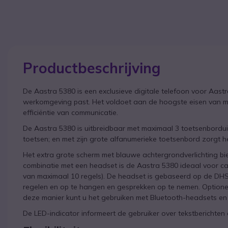
Productbeschrijving
De Aastra 5380 is een exclusieve digitale telefoon voor Aastra
werkomgeving past. Het voldoet aan de hoogste eisen van mo
efficiëntie van communicatie.
De Aastra 5380 is uitbreidbaar met maximaal 3 toetsenbordui
toetsen; en met zijn grote alfanumerieke toetsenbord zorgt he
Het extra grote scherm met blauwe achtergrondverlichting biedt 
combinatie met een headset is de Aastra 5380 ideaal voor cal
van maximaal 10 regels). De headset is gebaseerd op de DH
regelen en op te hangen en gesprekken op te nemen. Optione
deze manier kunt u het gebruiken met Bluetooth-headsets en 
De LED-indicator informeert de gebruiker over tekstberichten e