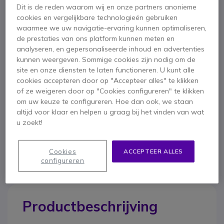
Dit is de reden waarom wij en onze partners anonieme
Belangrijkste kenmerken
cookies en vergelijkbare technologieën gebruiken
DECT telefoon met helder verlicht kleurenscherm
waarmee we uw navigatie-ervaring kunnen optimaliseren,
Geweldige geluidskwaliteit: Breedband audio
de prestaties van ons platform kunnen meten en
Ascom Unite Software: Gecentraliseerd Apparaatbeheer
analyseren, en gepersonaliseerde inhoud en advertenties
Agenda: centraal (onbeperkt) bedrijf (1000 contacten) en
kunnen weergeven. Sommige cookies zijn nodig om de
lokaal (250 contacten)
site en onze diensten te laten functioneren. U kunt alle
Toon meer
Tot 5 noodnummers
cookies accepteren door op "Accepteer alles" te klikken
Gemakkelijke configuratie
of ze weigeren door op "Cookies configureren" te klikken
Meegeleverd in de doos
Aansluiting voor hoofdtelefoonaansluiting 3.5
om uw keuze te configureren. Hoe dan ook, we staan
altijd voor klaar en helpen u graag bij het vinden van wat
1x Ascom d43 DECT telefoon
u zoekt!
Cookies
ACCEPTEER ALLES
configureren
Productbeschrijving