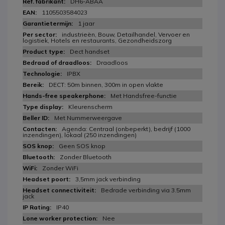
DH6-ABAA
1105503584023
1 jaar
industrieën, Bouw, Detailhandel, Vervoer en
logistiek, Hotels en restaurants, Gezondheidszorg
Dect handset
Draadloos
IPBX
DECT: 50m binnen, 300m in open vlakte
Met Handsfree-functie
Kleurenscherm
Met Nummerweergave
Agenda: Centraal (onbeperkt), bedrijf (1000
inzendingen), lokaal (250 inzendingen)
Geen SOS knop
Zonder Bluetooth
Zonder WiFi
3,5mm jack verbinding
Bedrade verbinding via 3.5mm
jack
IP40
Nee