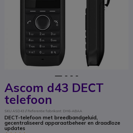
1
2
3
4
Ascom d43 DECT
Ga naar het begin van de afbeeldingen-gallerij
telefoon
SKU ASD43 // Referentie fabrikant: DH6-ABAA
DECT-telefoon met breedbandgeluid,
gecentraliseerd apparaatbeheer en draadloze
updates