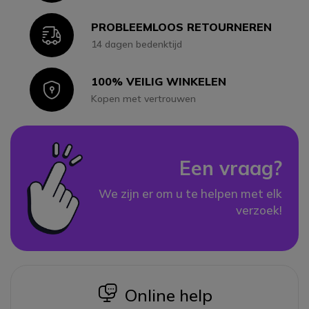
PROBLEEMLOOS RETOURNEREN
Icon
14 dagen bedenktijd
100% VEILIG WINKELEN
Icon
Kopen met vertrouwen
Een vraag?
We zijn er om u te helpen met elk
verzoek!
icon
Online help