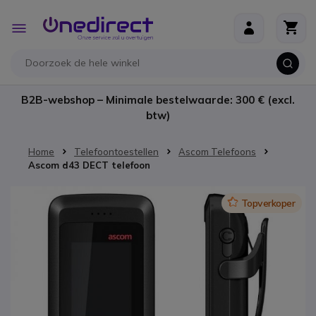
Ga naar de inhoud
Toggle
Nav
B2B-webshop – Minimale bestelwaarde: 300 € (excl.
btw)
Home
Telefoontoestellen
Ascom Telefoons
Ascom d43 DECT telefoon
Ga naar het einde van de afbeeldingen-gallerij
Icon
Topverkoper