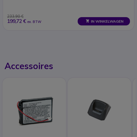
233,90 €
199,72 €
IN WINKELWAGEN
ex. BTW
Accessoires