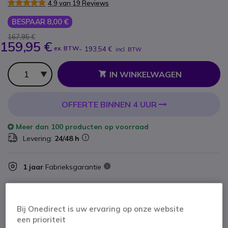
4.9 van 19 Reviews
BESPAAR 8,00 €
167,95 €
159,95 €
ex. BTW
-
193,54 €
incl. BTW
Aantal
IN WINKELWAGEN
OFFERTE BINNEN 4 UUR
Meer dan
100 producten
op voorraad
Levering:
24/48 h
1 jaar
Fabrieksgarantie
Bij Onedirect is uw ervaring op onze website
een prioriteit