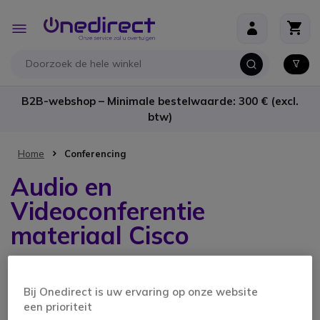
Ga naar de inhoud
Toggle
Nav
B2B-webshop – Minimale bestelwaarde: 300 € (excl.
btw)
Home
Conferencing
Audio en
Videoconferentie
materiaal Cisco
3 producten
Bij Onedirect is uw ervaring op onze website
een prioriteit