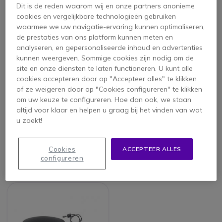
Dit is de reden waarom wij en onze partners anonieme
cookies en vergelijkbare technologieën gebruiken
waarmee we uw navigatie-ervaring kunnen optimaliseren,
de prestaties van ons platform kunnen meten en
analyseren, en gepersonaliseerde inhoud en advertenties
kunnen weergeven. Sommige cookies zijn nodig om de
site en onze diensten te laten functioneren. U kunt alle
cookies accepteren door op "Accepteer alles" te klikken
of ze weigeren door op "Cookies configureren" te klikken
om uw keuze te configureren. Hoe dan ook, we staan
Cisco IP 8832
Voeding voor CISCO
altijd voor klaar en helpen u graag bij het vinden van wat
conferentietelefoon
Conference Station
u zoekt!
7937G
Cookies
ACCEPTEER ALLES
1.399,15 €
124,25 €
configureren
950,95 €
105,95 €
-32%
-15%
ex. BTW
ex. BTW