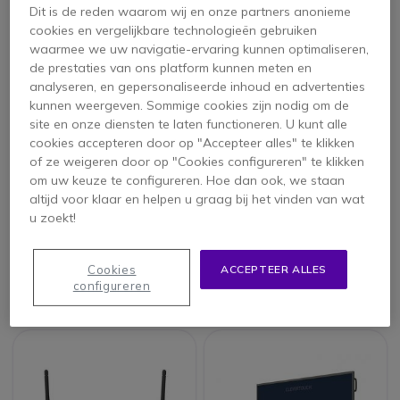
Dit is de reden waarom wij en onze partners anonieme
cookies en vergelijkbare technologieën gebruiken
waarmee we uw navigatie-ervaring kunnen optimaliseren,
de prestaties van ons platform kunnen meten en
analyseren, en gepersonaliseerde inhoud en advertenties
kunnen weergeven. Sommige cookies zijn nodig om de
site en onze diensten te laten functioneren. U kunt alle
cookies accepteren door op "Accepteer alles" te klikken
of ze weigeren door op "Cookies configureren" te klikken
om uw keuze te configureren. Hoe dan ook, we staan
Clevertouch V 4K 65 ''
Clevertouch Plus High
altijd voor klaar en helpen u graag bij het vinden van wat
scherm
Precision 65''
u zoekt!
5 van 2 Reviews
Cookies
ACCEPTEER ALLES
Bekijk alternatieven
Bekijk alternatieven
configureren