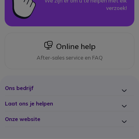
We zijn er om u te helpen met elk
verzoek!
icon
Online help
After-sales service en FAQ
Ons bedrijf
Laat ons je helpen
Onze website