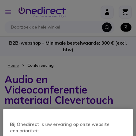
Ga naar de inhoud
Toggle
Nav
B2B-webshop – Minimale bestelwaarde: 300 € (excl.
btw)
Home
Conferencing
Audio en
Videoconferentie
materiaal Clevertouch
4 producten
Bij Onedirect is uw ervaring op onze website
een prioriteit