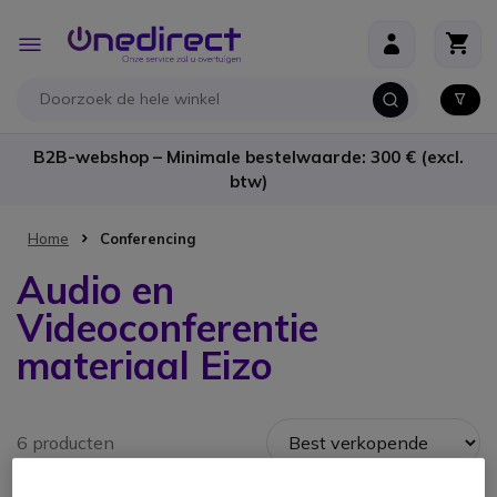
Ga naar de inhoud
Toggle
Nav
B2B-webshop – Minimale bestelwaarde: 300 € (excl.
btw)
Home
Conferencing
Audio en
Videoconferentie
materiaal Eizo
6 producten