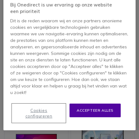
Bij Onedirect is uw ervaring op onze website
een prioriteit
Dit is de reden waarom wij en onze partners anonieme
cookies en vergelijkbare technologieën gebruiken
waarmee we uw navigatie-ervaring kunnen optimaliseren,
de prestaties van ons platform kunnen meten en
analyseren, en gepersonaliseerde inhoud en advertenties
kunnen weergeven. Sommige cookies zijn nodig om de
site en onze diensten te laten functioneren. U kunt alle
cookies accepteren door op "Accepteer alles" te klikken
EIZO FlexScan EV2480
EIZO FlexScan
EV3240X
of ze weigeren door op "Cookies configureren" te klikken
om uw keuze te configureren. Hoe dan ook, we staan
altijd voor klaar en helpen u graag bij het vinden van wat
u zoekt!
Bekijk alternatieven
Bekijk alternatieven
Cookies
ACCEPTEER ALLES
configureren