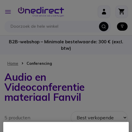
Ga naar de inhoud
Toggle
Nav
B2B-webshop – Minimale bestelwaarde: 300 € (excl.
btw)
Home
Conferencing
Audio en
Videoconferentie
materiaal Fanvil
5 producten