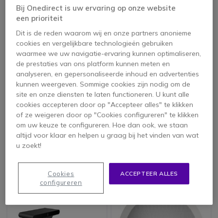
Bij Onedirect is uw ervaring op onze website
Icon
Topverkoper
een prioriteit
Dit is de reden waarom wij en onze partners anonieme
cookies en vergelijkbare technologieën gebruiken
waarmee we uw navigatie-ervaring kunnen optimaliseren,
de prestaties van ons platform kunnen meten en
analyseren, en gepersonaliseerde inhoud en advertenties
kunnen weergeven. Sommige cookies zijn nodig om de
site en onze diensten te laten functioneren. U kunt alle
cookies accepteren door op "Accepteer alles" te klikken
Fanvil A400 Room
Fanvil CS30 free
Cast CA400
of ze weigeren door op "Cookies configureren" te klikken
om uw keuze te configureren. Hoe dan ook, we staan
5 van 6 Reviews
altijd voor klaar en helpen u graag bij het vinden van wat
u zoekt!
139,95 €
499,95 €
ex. BTW
371,95 €
-26%
ex. BTW
Cookies
ACCEPTEER ALLES
configureren