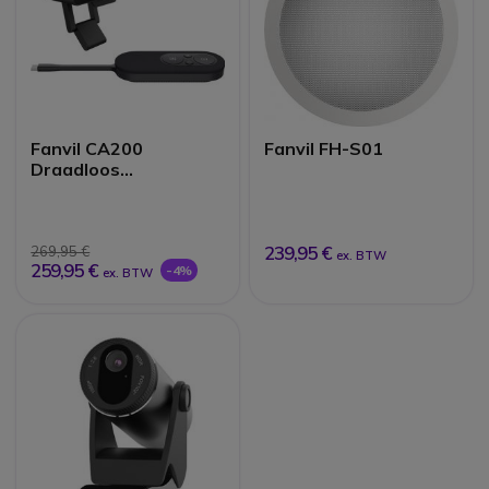
Fanvil CA200
Fanvil FH-S01
Draadloos
Conferentiesysteem
239,95 €
269,95 €
ex. BTW
259,95 €
-4%
ex. BTW