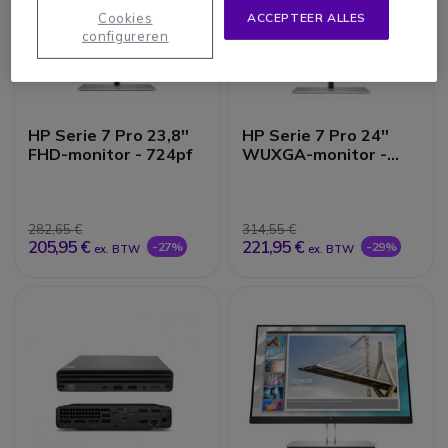
Cookies
ACCEPTEER ALLES
configureren
HP Serie 7 Pro 23,8''
HP Serie 7 Pro 24''
FHD-monitor - 724pf
WUXGA-monitor -
724pn
282,65 €
314,55 €
205,95 €
221,95 €
-27%
-29%
ex. BTW
ex. BTW