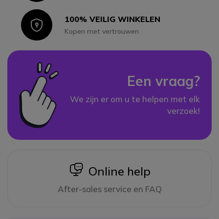
100% VEILIG WINKELEN
Icon
Kopen met vertrouwen
Een vraag?
We zijn er om u te helpen met elk
verzoek!
icon
Online help
After-sales service en FAQ