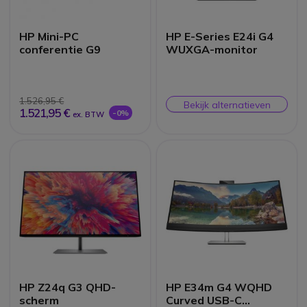
HP Mini-PC
HP E-Series E24i G4
conferentie G9
WUXGA-monitor
1.526,95 €
Bekijk alternatieven
1.521,95 €
-0%
ex. BTW
HP Z24q G3 QHD-
HP E34m G4 WQHD
scherm
Curved USB-C