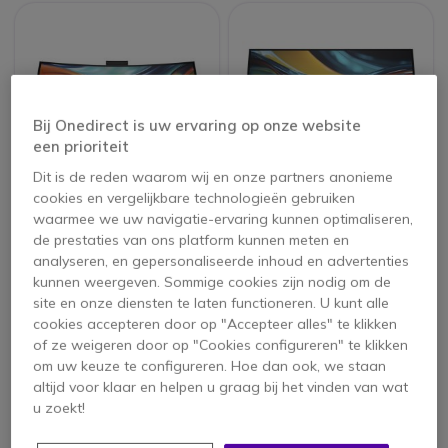
Bij Onedirect is uw ervaring op onze website
een prioriteit
Dit is de reden waarom wij en onze partners anonieme
cookies en vergelijkbare technologieën gebruiken
HP Serie 7 Pro 39,7''
HP Serie 7 Pro 31,5''
waarmee we uw navigatie-ervaring kunnen optimaliseren,
5K2K Monitor
4K Thunderbolt 4
de prestaties van ons platform kunnen meten en
monitor
analyseren, en gepersonaliseerde inhoud en advertenties
kunnen weergeven. Sommige cookies zijn nodig om de
site en onze diensten te laten functioneren. U kunt alle
1.979,95 €
973,45 €
cookies accepteren door op "Accepteer alles" te klikken
1.378,95 €
749,95 €
-30%
-23%
ex. BTW
ex. BTW
of ze weigeren door op "Cookies configureren" te klikken
om uw keuze te configureren. Hoe dan ook, we staan
altijd voor klaar en helpen u graag bij het vinden van wat
u zoekt!