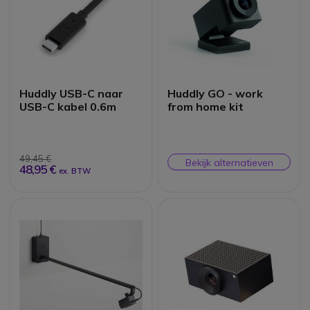
Huddly USB-C naar
Huddly GO - work
USB-C kabel 0.6m
from home kit
49,45 €
Bekijk alternatieven
48,95 €
ex. BTW