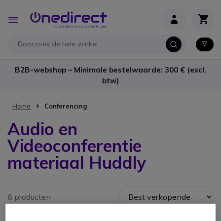
Ga naar de inhoud
Toggle
Nav
B2B-webshop – Minimale bestelwaarde: 300 € (excl.
btw)
Home
Conferencing
Audio en
Videoconferentie
materiaal Huddly
6 producten