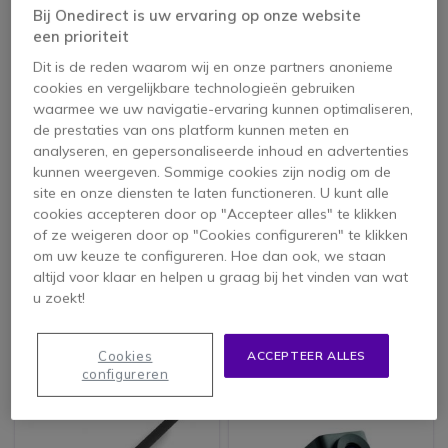
Bij Onedirect is uw ervaring op onze website
een prioriteit
Dit is de reden waarom wij en onze partners anonieme
cookies en vergelijkbare technologieën gebruiken
waarmee we uw navigatie-ervaring kunnen optimaliseren,
de prestaties van ons platform kunnen meten en
analyseren, en gepersonaliseerde inhoud en advertenties
kunnen weergeven. Sommige cookies zijn nodig om de
site en onze diensten te laten functioneren. U kunt alle
cookies accepteren door op "Accepteer alles" te klikken
Huddly
Huddly USB-C naar
Montagebeugel
USB-A kabel 2m
of ze weigeren door op "Cookies configureren" te klikken
om uw keuze te configureren. Hoe dan ook, we staan
altijd voor klaar en helpen u graag bij het vinden van wat
u zoekt!
145,15 €
68,15 €
144,95 €
49,95 €
-27%
ex. BTW
ex. BTW
Cookies
ACCEPTEER ALLES
configureren